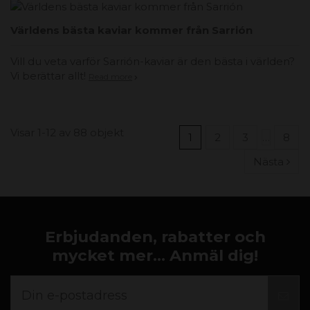
Världens bästa kaviar kommer från Sarrión
Vill du veta varför Sarrión-kaviar är den bästa i världen?
Vi berättar allt!
Read more
Visar 1-12 av 88 objekt
1
2
3
…
8
Nästa
Erbjudanden, rabatter och
mycket mer... Anmäl dig!