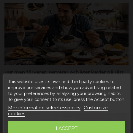
Hur man förvarar, serverar och äter kaviar på rätt
sätt hemma
This website uses its own and third-party cookies to
improve our services and show you advertising related
Du vill laga mat med kaviar, du har köpt den och är
to your preferences by analyzing your browsing habits.
inte riktigt säker på var du ska börja? Fortsätt läsa, vi
To give your consent to its use, press the Accept button.
hjälper dig.
Read more
Mer information sekretesspolicy
Customize
cookies
I ACCEPT