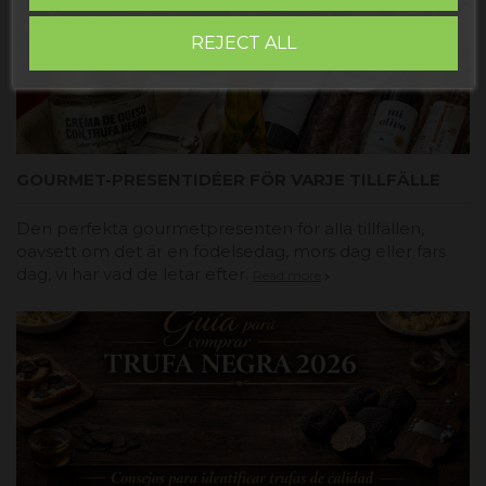
REJECT ALL
GOURMET-PRESENTIDÉER FÖR VARJE TILLFÄLLE
Den perfekta gourmetpresenten för alla tillfällen,
oavsett om det är en födelsedag, mors dag eller fars
dag, vi har vad de letar efter.
Read more