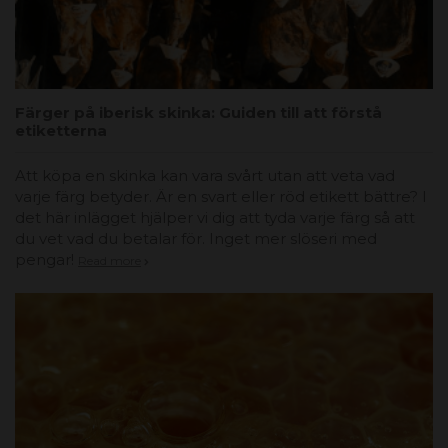
Färger på iberisk skinka: Guiden till att förstå
etiketterna
Att köpa en skinka kan vara svårt utan att veta vad
varje färg betyder. Är en svart eller röd etikett bättre? I
det här inlägget hjälper vi dig att tyda varje färg så att
du vet vad du betalar för. Inget mer slöseri med
pengar!
Read more