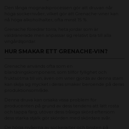
Den långa mognadsprocessen gör att druvan når
höga sockernivåer, vilket gör att Grenache-viner kan
nå höga alkoholhalter, ofta minst 15 %.
Grenache föredrar torra, heta jordar som är
väldränerade men anpassar sig relativt bra till alla
vingårdsjordar.
HUR SMAKAR ETT GRENACHE-VIN?
Grenache används ofta som en
blandningskomponent, som tillför fyllighet och
fruktsötma till vin, även om viner gjorda av denna stam
kan skilja sig mycket i deras smaker beroende på deras
produktionsområde.
Denna druva kan orsaka vissa problem för
producenten på grund av dess tendens att lätt rosta
och tappa färg, utöver dess tråkiga skörd eftersom
dess starka stjälk gör skörden med skördare svår.
De höga nivåerna av sockerarter och bristen på