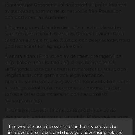
tanniner gör Grenache väl anpassad till produktionen
av starkviner, som vin deux naturelle från Roussillon
och portvinerna i Australien.
I Rioja-regionen blandas den ofta med andra sorter
som Tempranillo och Graciano. Grenacheviner i Rioja
tenderar att vara mjuka, fruktiga och balanserade, med
god kapacitet för lagring på ekfat.
Å andra sidan, i Priorat, en av de mest prestigefyllda
appellationerna i Katalonien, odlas Grenache på
skifferjordar, som ger en unik mineralitet till vinet, och
vingårdarna, ofta gamla och lågavkastande,
producerar druvor av hög kvalitet. koncentration, så de
är vanligtvis kraftfulla, med toner av mogna frukter,
torkade örter och mineraler, och har utmärkt
åldringsförmåga.
I Frankrike, särskilt i Rhône, är Grenache en av de
viktigaste blanddruvorna i viner från Rhônedalen, som
Côtes du Rhône och Châteauneuf-du-Pape. I dessa
This website uses its own and third-party cookies to
viner kombineras Grenache med andra inhemska
improve our services and show you advertising related