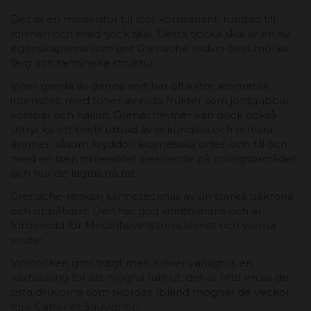
Det är en medelstor till stor kornvariant, rundad till
formen och med tjock skal. Detta tjocka skal är en av
egenskaperna som ger Grenache rödvin dess mörka
färg och tanniniska struktur.
Viner gjorda av denna sort har ofta stor aromatisk
intensitet, med toner av röda frukter som jordgubbar,
körsbär och hallon. Grenacheviner kan dock också
uttrycka ett brett utbud av sekundära och tertiära
aromer, såsom kryddor, aromatiska örter, och till och
med en liten mineralitet beroende på odlingsområdet
och hur de lagras på fat.
Grenache-rankan kännetecknas av sin starka träkrona
och uppåtväxt. Den har god vindtolerans och är
förberedd för Medelhavets torra klimat och varma
vindar.
Vinstocken gror tidigt men kräver vanligtvis en
växtsäsong för att mogna fullt ut, det är ofta en av de
sista druvorna som skördas, ibland mognar de veckor
före Cabenet Sauvignon.