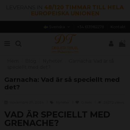
LEVERANS IN
48/120 TIMMAR TILL HELA
EUROPEISKA UNIONEN
Svenska
+34 613982278
Kontakt
0
Hem
Blog
Nyheter
Garnacha: Vad är så
speciellt med det?
Garnacha: Vad är så speciellt med
det?
noviembre 29, 2024
Nyheter
0
likes
26372 views
VAD ÄR SPECIELLT MED
GRENACHE?