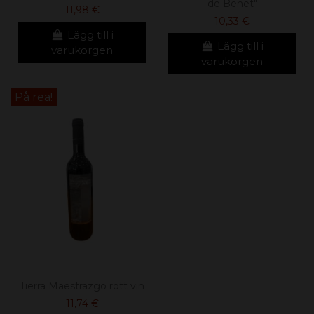
de Benet"
11,98 €
10,33 €
Lägg till i
Lägg till i
varukorgen
varukorgen
På rea!
Tierra Maestrazgo rött vin
11,74 €