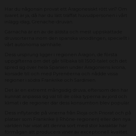
Har du någonsin provat ett Aragonesiskt rött vin? Om
svaret är ja, då har du lätt träffat huvudpersonen i vårt
inlägg idag, Grenache-druvan.
Garnacha är en av de äldsta och mest uppskattade
druvsorterna inom den spanska vinodlingen, speciellt i
vårt autonoma samhälle.
Dess ursprung ligger i regionen Aragon, de första
uppgifterna om det går tillbaka till 1500-talet och det
spred sig över hela Spanien under Aragoniens krona,
korsade till och med Pyrenéerna och nådde vissa
regioner i södra Frankrike och Sardinien.
Det är en extremt mångsidig druva, eftersom den har
kunnat anpassa sig väl till de olika typerna av jord och
klimat i de regioner där dess konsumtion blev populär.
Dess inflytande på vinerna från Rioja och Priorat och på
platser som Frankrike (i Rhône-regionen) eller den nya
världen har visat att denna sort med stor karaktär har
förmågan att producera viner av exceptionell kvalitet.