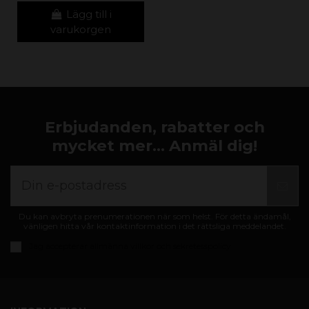
Lägg till i
varukorgen
Erbjudanden, rabatter och
mycket mer... Anmäl dig!
Du kan avbryta prenumerationen när som helst. För detta ändamål,
vänligen hitta vår kontaktinformation i det rättsliga meddelandet.
Jag accepterar
allmänna villkor och sekretesspolicy