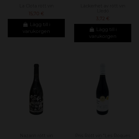
La Clota rött vin
Läckerhet av rött vin
Lledó
15,70 €
3,72 €
Lägg till i
Lägg till i
varukorgen
varukorgen
Nazarin rött vin
Pris Rött vin "Les Roques