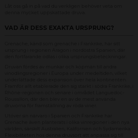
Låt oss gå in på vad du verkligen behöver veta om
denna mycket uppskattade druva.
VAD ÄR DESS EXAKTA URSPRUNG?
Grenache, känd som grenache i Frankrike, har sitt
ursprung i regionen Aragon i nordöstra Spanien, där
den fortfarande odlas i olika ursprungsbeteckningar.
Druvan fördes av munkar och köpmän till andra
vinodlingsregioner i Europa under medeltiden, vilket
underlättade dess expansion över hela kontinenten.
Framför allt etablerade den sig starkt i södra Frankrike, i
Rhône-regionen och senare i området Languedoc-
Roussillon, där den blev en av de mest använda
druvorna för framställning av röda viner.
Utöver sin närvaro i Spanien och Frankrike har
Grenache även planterats i olika vinregioner i den nya
världen, särskilt Australien, Kalifornien och Sydamerika.
Flexibiliteten hos denna druvsort att anpassa sig till