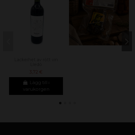
Läckerhet av rött vin
Lledó
3,72 €
Lägg till i
varukorgen