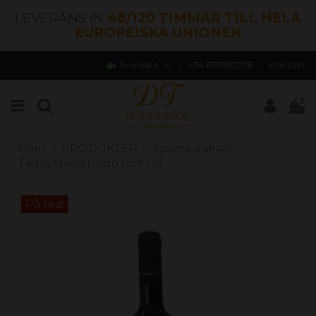
LEVERANS IN
48/120 TIMMAR TILL HELA
EUROPEISKA UNIONEN
Svenska
+34 613982278
Kontakt
0
Hem
PRODUKTER
Spanska viner
Tierra Maestrazgo rött vin
På rea!