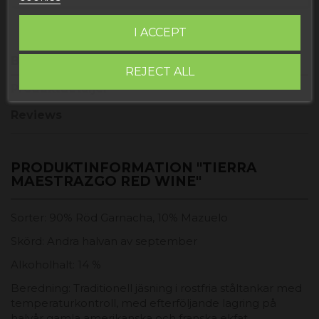
I ACCEPT
Beskrivning
REJECT ALL
Produktdetaljer
Reviews
PRODUKTINFORMATION "TIERRA
MAESTRAZGO RED WINE"
Sorter: 90% Röd Garnacha, 10% Mazuelo
Skörd: Andra halvan av september
Alkoholhalt: 14 %
Beredning: Traditionell jäsning i rostfria ståltankar med
temperaturkontroll, med efterföljande lagring på
halvår gamla amerikanska och franska ekfat.