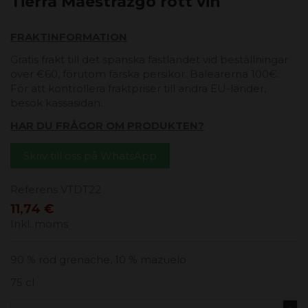
Tierra Maestrazgo rött vin
FRAKTINFORMATION
Gratis frakt till det spanska fastlandet vid beställningar
över €60, förutom färska persikor. Balearerna 100€.
För att kontrollera fraktpriser till andra EU-länder,
besök kassasidan.
HAR DU FRÅGOR OM PRODUKTEN?
Skriv till oss på WhatsApp
Referens
VTDT22
11,74 €
Inkl. moms
90 % röd grenache, 10 % mazuelo
75 cl