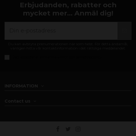
Erbjudanden, rabatter och
mycket mer... Anmäl dig!
Du kan avbryta prenumerationen när som helst. För detta ändamål,
vänligen hitta vår kontaktinformation i det rättsliga meddelandet.
Jag accepterar
allmänna villkor och sekretesspolicy
INFORMATION
Contact us