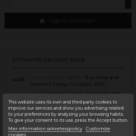
Lägg till i varukorgen
ESTIMATED DELIVERY DATE:
Buy today
and
Correos Express España -
receive it
Tisdag, 11 Augusti, 2026
Buy today
and
UPS Standard Europa -
receive it
Fredag, 14 Augusti, 2026
This website uses its own and third-party cookies to
improve our services and show you advertising related
to your preferences by analyzing your browsing habits.
Buy today
and
UPS Express EUROPA -
To give your consent to its use, press the Accept button.
receive it
Onsdag, 12 Augusti, 2026
Mer information sekretesspolicy
Customize
cookies