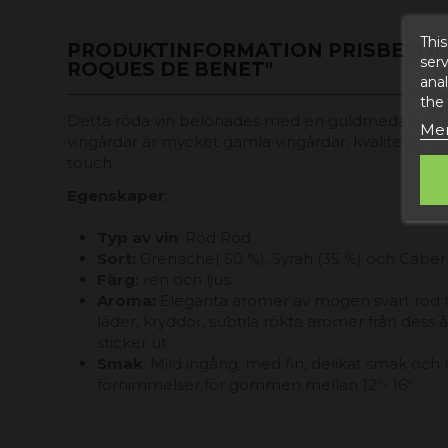
This
PRODUKTINFORMATION PRISBELÖNT
serv
ROQUES DE BENET"
anal
the
Detta röda vin belönades med en guldmedalj i en v
Mer
vingårdar är mycket gamla vingårdar, kvalitetsdru
touch.
Egenskaper
:
Typ av vin
: Röd Röd.
Sort:
Grenache( 50 %), Syrah (35 %) och Cabern
Färg:
ren och ljus.
Aroma:
Eleganta aromer av mogen svart röd f
läder, kryddor, subtila rökta aromer från dess
sticker ut.
Smak
: Mild ingång, med fin, delikat smak och t
förnimmelser för gommen mellan 12º- 16º.