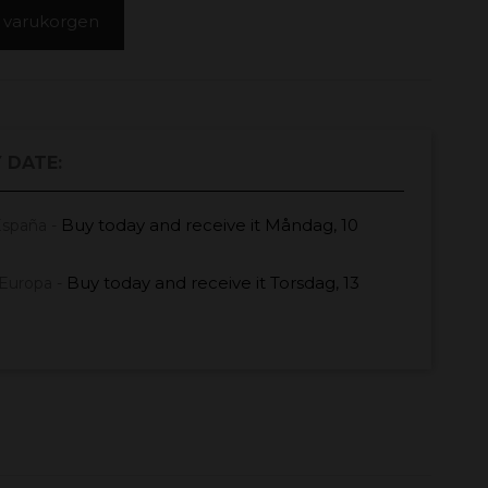
 i varukorgen
 DATE:
Buy today
and receive it
Måndag, 10
España -
Buy today
and receive it
Torsdag, 13
Europa -