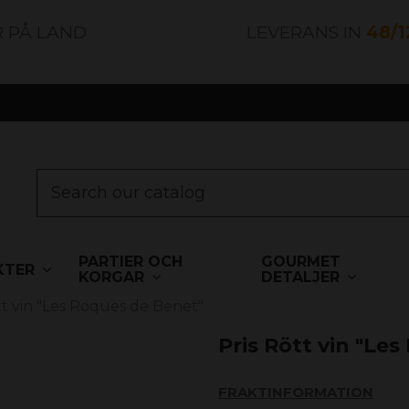
R PÅ LAND
LEVERANS IN
48/
PARTIER OCH
GOURMET
KTER
KORGAR
DETALJER
tt vin "Les Roques de Benet"
Pris Rött vin "Le
FRAKTINFORMATION