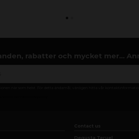
nden, rabatter och mycket mer... An
nen när som helst. För detta ändamål, vänligen hitta vår kontaktinformation 
 villkor och sekretesspolicy
Contact us
Degusta Teruel