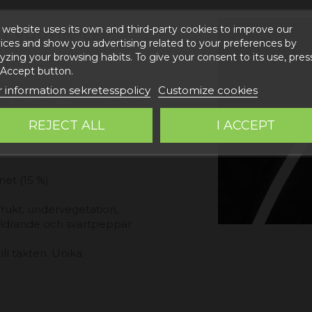
 website uses its own and third-party cookies to improve our
 RÖDVIN "LES
ices and show you advertising related to your preferences by
yzing your browsing habits. To give your consent to its use, pres
 Accept button.
intävling 2021. Matarrañas
 information sekretesspolicy
Customize cookies
vor och viner med en otrolig
REJECT ALL
I ACCEPT
et (15 %).
rukt, undervegetation,
 åldrande och svartpeppar
ill takten. Unika