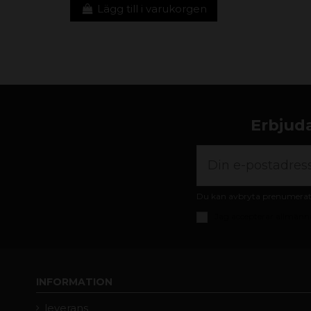
Lägg till i varukorgen
Erbjuda
Du kan avbryta prenumeratio
Jag accepterar
allmänna
INFORMATION
leverans