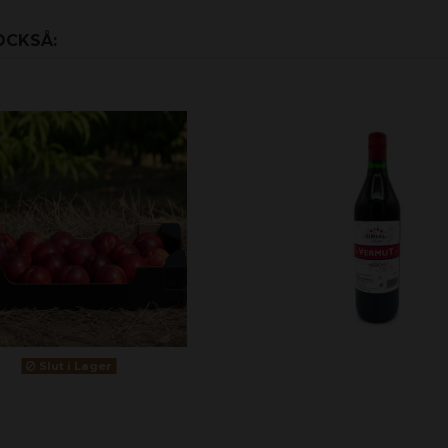
OCKSÅ:
Slut i Lager