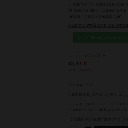
Gratis frakt till det spanska
färska persikor. Balearerna 1
länder, besök kassasidan.
HAR DU FRÅGOR OM PRO
Skriv till oss på Whats
Referens
VTDT18
10,33 €
Inkl. moms
Mängd: 75cl
Garnacha (50%), Syrah (35%)
Rekommenderas i vermouth,
undvika med vildsvin eller h
Idealisk konsumtion mellan 