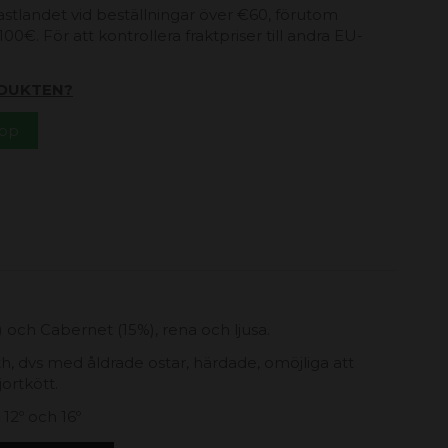
 fastlandet vid beställningar över €60, förutom
00€. För att kontrollera fraktpriser till andra EU-
DUKTEN?
App
 och Cabernet (15%), rena och ljusa.
 dvs med åldrade ostar, härdade, omöjliga att
jortkött.
12º och 16º