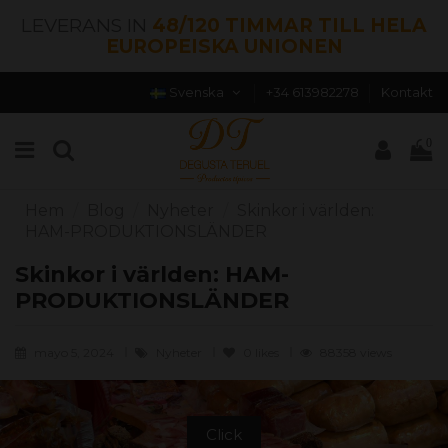
LEVERANS IN
48/120 TIMMAR TILL HELA
EUROPEISKA UNIONEN
Svenska
+34 613982278
Kontakt
0
Hem
Blog
Nyheter
Skinkor i världen:
HAM-PRODUKTIONSLÄNDER
Skinkor i världen: HAM-
PRODUKTIONSLÄNDER
mayo 5, 2024
Nyheter
0
likes
88358 views
Click