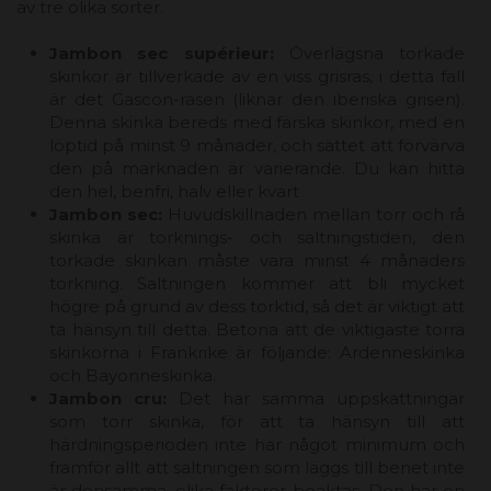
av tre olika sorter.
Jambon sec supérieur:
Överlägsna torkade
skinkor är tillverkade av en viss grisras, i detta fall
är det Gascon-rasen (liknar den iberiska grisen).
Denna skinka bereds med färska skinkor, med en
löptid på minst 9 månader, och sättet att förvärva
den på marknaden är varierande. Du kan hitta
den hel, benfri, halv eller kvart
Jambon sec:
Huvudskillnaden mellan torr och rå
skinka är torknings- och saltningstiden, den
torkade skinkan måste vara minst 4 månaders
torkning. Saltningen kommer att bli mycket
högre på grund av dess torktid, så det är viktigt att
ta hänsyn till detta. Betona att de viktigaste torra
skinkorna i Frankrike är följande: Ardenneskinka
och Bayonneskinka.
Jambon cru:
Det har samma uppskattningar
som torr skinka, för att ta hänsyn till att
härdningsperioden inte har något minimum och
framför allt att saltningen som läggs till benet inte
är densamma, olika faktorer beaktas. Den har en