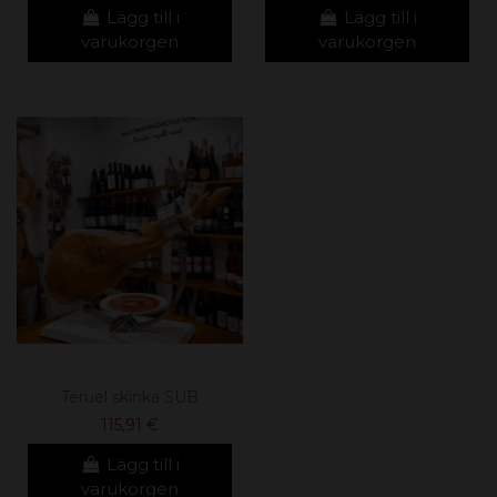
Lägg till i
Lägg till i
varukorgen
varukorgen
Teruel skinka SUB
115,91 €
Lägg till i
varukorgen