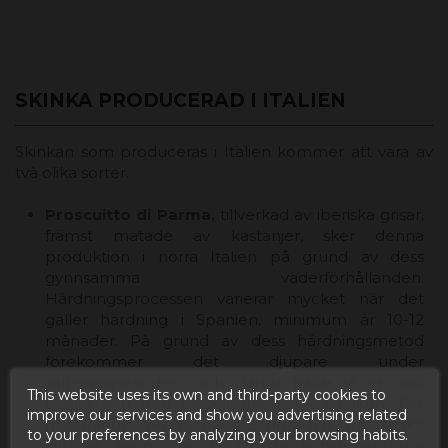
SKINKA PRODUCERAD I ITALIEN
Skinkan som produceras i Italien kommer att vara av
två olika sorter.
Proscuitto di Parma,
tillverkad av iberiska grisar,
främst matade av kastanjer, sker denna
produktion i norra Italien på grund av dess
gynnsamma väderförhållanden.
Härdningsprocessen varierar mycket när det
gäller härdning i Spanien, minimum är 10-12
månader. På grund av dess härdningsmetod
förekommer det djupare under
saltningsperioden, och därför hittar vi en salt
This website uses its own and third-party cookies to
skinka och inte särskilt intensiv i smaken. För
improve our services and show you advertising related
närvarande produceras denna typ av skinka
to your preferences by analyzing your browsing habits.
alltmer, även om de största konsumenterna