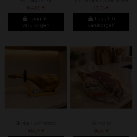
Kvinnlig skinka
Mini skinka + Skinkhållare
184,89 €
39,05 €
Lägg till i
Lägg till i
varukorgen
varukorgen
Skinka + skinkstativ
Skinkdisk
104,55 €
28,41 €