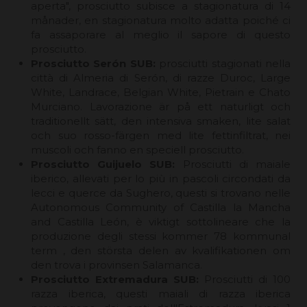
aperta", prosciutto subisce a stagionatura di 14
månader, en stagionatura molto adatta poiché ci
fa assaporare al meglio il sapore di questo
prosciutto.
Prosciutto Serón SUB:
prosciutti stagionati nella
città di Almeria di Serón, di razze Duroc, Large
White, Landrace, Belgian White, Pietrain e Chato
Murciano. Lavorazione är på ett naturligt och
traditionellt sätt, den intensiva smaken, lite salat
och suo rosso-färgen med lite fettinfiltrat, nei
muscoli och fanno en speciell prosciutto.
Prosciutto Guijuelo SUB:
Prosciutti di maiale
iberico, allevati per lo più in pascoli circondati da
lecci e querce da Sughero, questi si trovano nelle
Autonomous Community of Castilla la Mancha
and Castilla León, è viktigt sottolineare che la
produzione degli stessi kommer 78 kommunal
term , den största delen av kvalifikationen om
den trova i provinsen Salamanca.
Prosciutto Extremadura SUB:
Prosciutti di 100
razza iberica, questi maiali di razza iberica