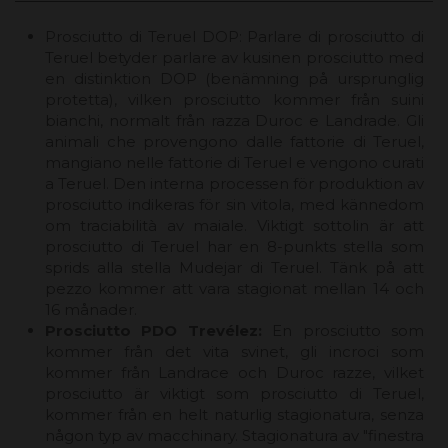
Prosciutto di Teruel DOP:
Parlare di prosciutto di
Teruel betyder parlare av kusinen prosciutto med
en distinktion DOP (benämning på ursprunglig
protetta), vilken prosciutto kommer från suini
bianchi, normalt från razza Duroc e Landrade. Gli
animali che provengono dalle fattorie di Teruel,
mangiano nelle fattorie di Teruel e vengono curati
a Teruel. Den interna processen för produktion av
prosciutto indikeras för sin vitola, med kännedom
om traciabilità av maiale. Viktigt sottolin är att
prosciutto di Teruel har en 8-punkts stella som
sprids alla stella Mudejar di Teruel. Tänk på att
pezzo kommer att vara stagionat mellan 14 och
16 månader.
Prosciutto PDO Trevélez:
En prosciutto som
kommer från det vita svinet, gli incroci som
kommer från Landrace och Duroc razze, vilket
prosciutto är viktigt som prosciutto di Teruel,
kommer från en helt naturlig stagionatura, senza
någon typ av macchinary. Stagionatura av "finestra