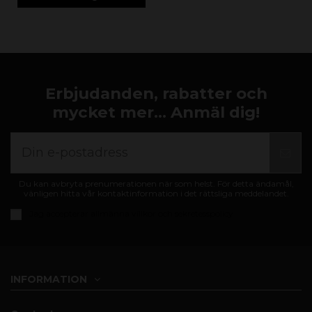
Erbjudanden, rabatter och
mycket mer... Anmäl dig!
Du kan avbryta prenumerationen när som helst. För detta ändamål,
vänligen hitta vår kontaktinformation i det rättsliga meddelandet.
Jag accepterar
allmänna villkor och sekretesspolicy
INFORMATION