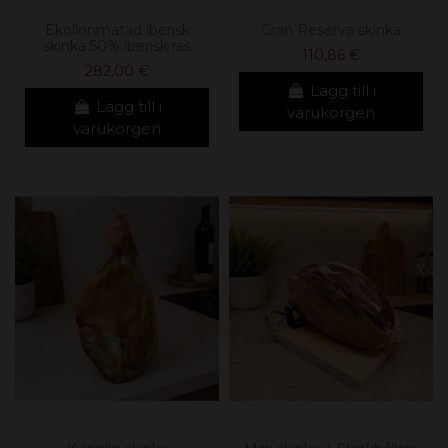
Ekollonmatad iberisk
Gran Reserva skinka
skinka 50% iberisk ras
110,86 €
282,00 €
Lägg till i
Lägg till i
varukorgen
varukorgen