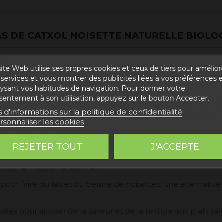
S DE CATXOL NOISETTE NATURELLE BIOLO
que.
ite Web utilise ses propres cookies et ceux de tiers pour amélior
ut être utilisée dans une grande variété de recettes. Certain
services et vous montrer des publicités liées à vos préférences 
lysant vos habitudes de navigation. Pour donner votre
sentement à son utilisation, appuyez sur le bouton Accepter.
pour une collation rapide et saine. Elles sont riches en proté
s d'informations sur la politique de confidentialité
de faim et maintenir l'énergie tout au long de la journée.
rsonnaliser les cookies
aire dans de nombreuses recettes de pâtisserie, notamment le
 pâte ou utilisées comme décoration sur un dessert.
REJETER TOUT
J'ACCEPTE
écrasées et utilisées pour faire des sauces et des vinaigrett
a cuisine méditerranéenne.
s pour faire du lait et du beurre de noisettes, une alternativ
ées pour ajouter de la saveur et de la texture aux plats salés,