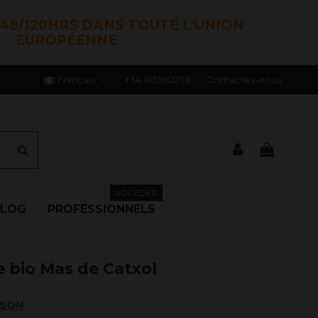
48/120HRS DANS TOUTE L'UNION
EUROPÉENNE
Français
+34 613982278
Contactez-nous
ACCÉDER
BLOG
PROFESSIONNELS
e bio Mas de Catxol
ISON