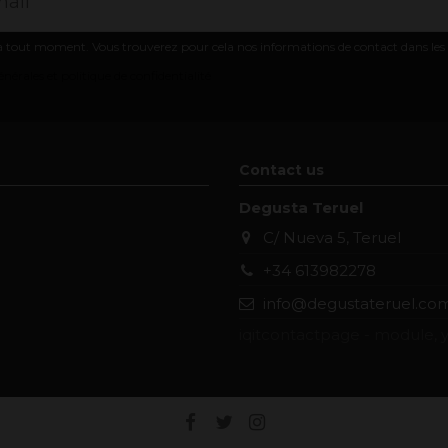
 tout moment. Vous trouverez pour cela nos informations de contact dans les co
nérales et politique de confidentialité
Contact us
Degusta Teruel
C/ Nueva 5, Teruel
+34 613982278
info@degustateruel.co
iqitcontactpage - module, y