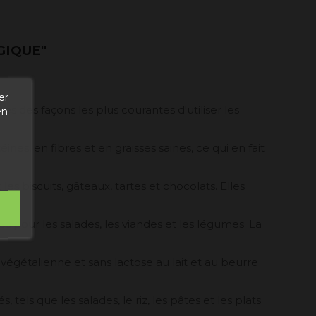
GIQUE"
er
es des façons les plus courantes d'utiliser les
en
ines, en fibres et en graisses saines, ce qui en fait
s biscuits, gâteaux, tartes et chocolats. Elles
es pour les salades, les viandes et les légumes. La
e végétalienne et sans lactose au lait et au beurre
 tels que les salades, le riz, les pâtes et les plats