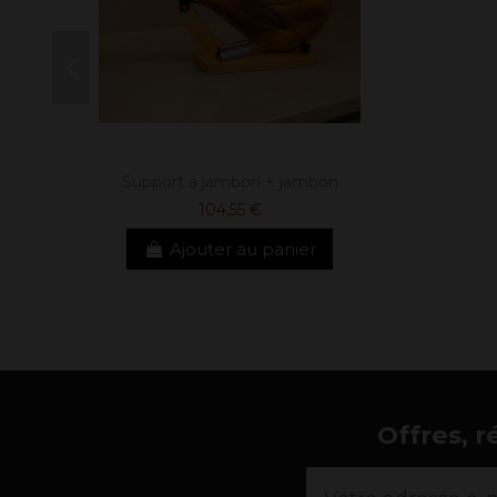
Support à jambon + jambon
104,55 €
Ajouter au panier
Offres, r