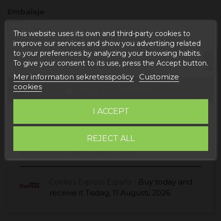
Embalaje
Sí
No
This website uses its own and third-party cookies to
improve our services and show you advertising related
to your preferences by analyzing your browsing habits.
To give your consent to its use, press the Accept button.
Mer information sekretesspolicy
Customize
cookies
Lägg till i varukorgen
I ACCEPT
REJECT ALL
ESTIMATED DELIVERY DATE:
Buy today
and
Correos Express España -
receive it
Tisdag, 11 Augusti, 2026