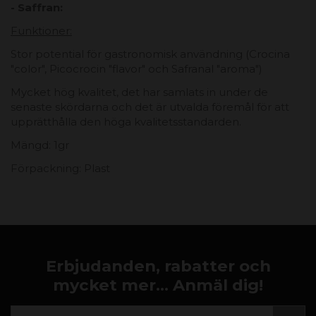
- Saffran:
Funktioner:
Stor potential för gastronomisk användning (Crocina
"color", Picocrocin "flavor" och Safranal "aroma")
Mycket hög kvalitet, det har samlats in under de
senaste skördarna och det är utvalda föremål för att
upprätthålla den höga kvalitetsstandarden.
Mängd: 1gr
Förpackning: Plast
Erbjudanden, rabatter och
mycket mer... Anmäl dig!