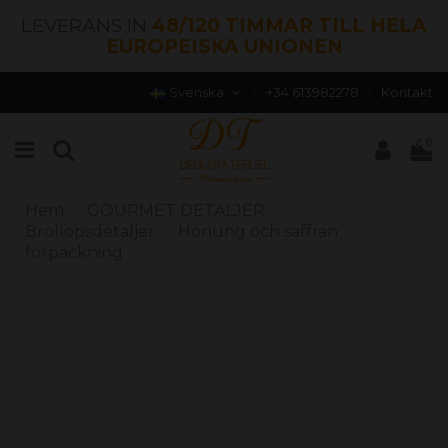
LEVERANS IN
48/120 TIMMAR TILL HELA
EUROPEISKA UNIONEN
Svenska
+34 613982278
Kontakt
0
Hem
GOURMET DETALJER
Bröllopsdetaljer
Honung och saffran
förpackning