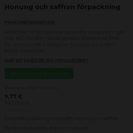
Honung och saffran förpackning
FRAKTINFORMATION
Gratis frakt till det spanska fastlandet vid beställningar
över €60, förutom färska persikor. Balearerna 100€.
För att kontrollera fraktpriser till andra EU-länder,
besök kassasidan.
HAR DU FRÅGOR OM PRODUKTEN?
Skriv till oss på WhatsApp
Referens
DBDT02 ENO
9,77 €
Inkl. moms
Presentförpackning med valfri honung och saffran.
Perfekt för bröllop, dop och nattvard