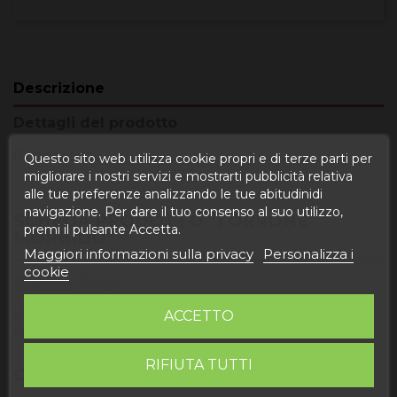
Descrizione
Dettagli del prodotto
Recensioni
Questo sito web utilizza cookie propri e di terze parti per
migliorare i nostri servizi e mostrarti pubblicità relativa
alle tue preferenze analizzando le tue abitudinidi
navigazione. Per dare il tuo consenso al suo utilizzo,
SCHEDA PRODOTTO "TORRONE
premi il pulsante Accetta.
MORBIDO"
Maggiori informazioni sulla privacy
Personalizza i
cookie
Quantità
: 300gr.
Ingredienti
: Zucchero, miele, ALBUMINA (ALBUM
ACCETTO
D'UOVO), acidificante E330 (acido citrico).
RIFIUTA TUTTI
COS'È IL TORRONE MORBIDO?