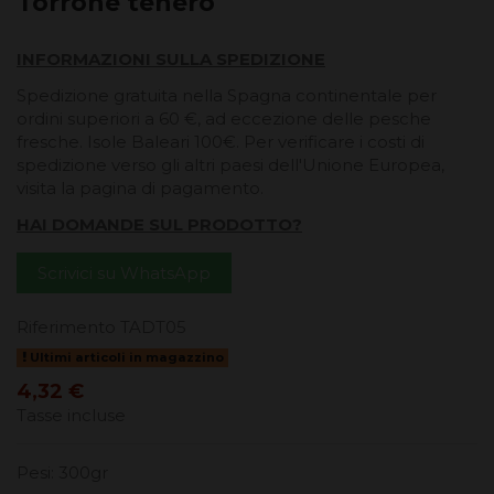
Torrone tenero
INFORMAZIONI SULLA SPEDIZIONE
Spedizione gratuita nella Spagna continentale per
ordini superiori a 60 €, ad eccezione delle pesche
fresche. Isole Baleari 100€. Per verificare i costi di
spedizione verso gli altri paesi dell'Unione Europea,
visita la pagina di pagamento.
HAI DOMANDE SUL PRODOTTO?
Scrivici su WhatsApp
Riferimento
TADT05
Ultimi articoli in magazzino
4,32 €
Tasse incluse
Pesi: 300gr