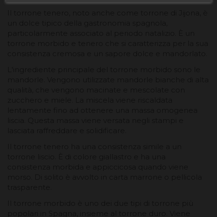
Il torrone tenero, noto anche come torrone di Jijona, è
un dolce tipico della gastronomia spagnola,
particolarmente associato al periodo natalizio. È un
torrone morbido e tenero che si caratterizza per la sua
consistenza cremosa e un sapore dolce e mandorlato.
L'ingrediente principale del torrone morbido sono le
mandorle. Vengono utilizzate mandorle bianche di alta
qualità, che vengono macinate e mescolate con
zucchero e miele. La miscela viene riscaldata
lentamente fino ad ottenere una massa omogenea
liscia. Questa massa viene versata negli stampi e
lasciata raffreddare e solidificare.
Il torrone tenero ha una consistenza simile a un
torrone liscio. È di colore giallastro e ha una
consistenza morbida e appiccicosa quando viene
morso. Di solito è avvolto in carta marrone o pellicola
trasparente.
Il torrone morbido è uno dei due tipi di torrone più
popolari in Spagna, insieme al torrone duro. Viene