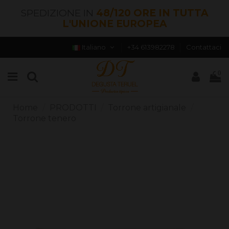
SPEDIZIONE IN
48/120 ORE IN TUTTA
L'UNIONE EUROPEA
Italiano
+34 613982278
Contattaci
0
Home
PRODOTTI
Torrone artigianale
Torrone tenero