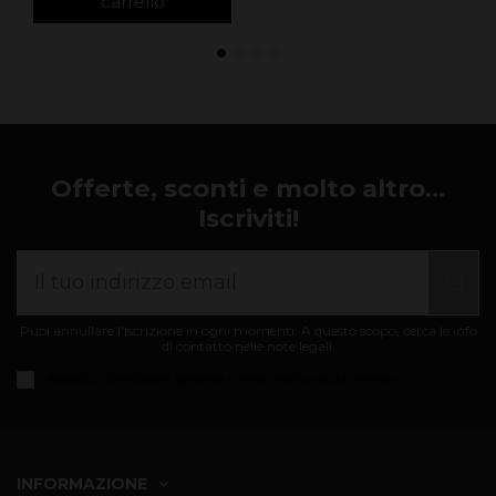
carrello
Offerte, sconti e molto altro...
Iscriviti!
Puoi annullare l'iscrizione in ogni momenti. A questo scopo, cerca le info
di contatto nelle note legali.
Accetto i
condizioni generali e informativa sulla privacy
INFORMAZIONE