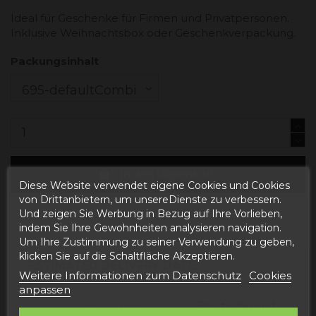
Ideal für Geschenke für Firmen und Privatpersonen.
Inklusive Weihnachtsbox oder Geschenkverpackung.
Packungsinhalt
In den Warenkorb
Diese Website verwendet eigene Cookies und Cookies
von Drittanbietern, um unsereDienste zu verbessern.
Und zeigen Sie Werbung in Bezug auf Ihre Vorlieben,
indem Sie Ihre Gewohnheiten analysieren navigation.
Um Ihre Zustimmung zu seiner Verwendung zu geben,
klicken Sie auf die Schaltfläche Akzeptieren.
ESTIMATED DELIVERY DATE:
Weitere Informationen zum Datenschutz
Cookies
anpassen
Buy today
and
Correos Express España -