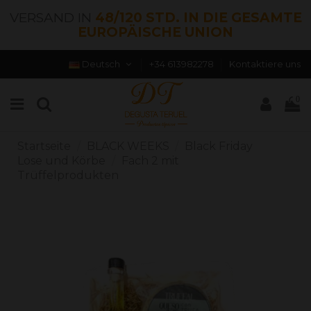
VERSAND IN
48/120 STD. IN DIE GESAMTE
EUROPÄISCHE UNION
Deutsch
+34 613982278
Kontaktiere uns
0
Startseite
BLACK WEEKS
Black Friday
Lose und Körbe
Fach 2 mit
Trüffelprodukten