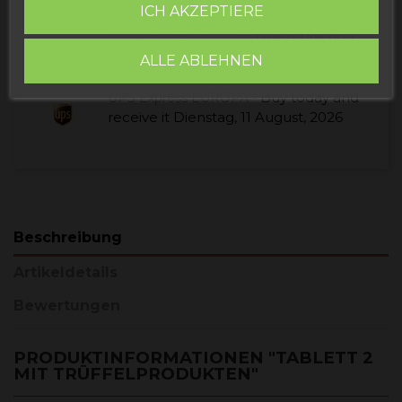
receive it
Montag, 10 August, 2026
ICH AKZEPTIERE
Buy today
and
UPS Standard Europa -
receive it
Donnerstag, 13 August, 2026
ALLE ABLEHNEN
Buy today
and
UPS Express EUROPA -
receive it
Dienstag, 11 August, 2026
Beschreibung
Artikeldetails
Bewertungen
PRODUKTINFORMATIONEN "TABLETT 2
MIT TRÜFFELPRODUKTEN"