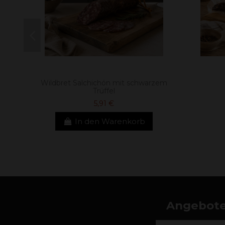
Wildbret Salchichón mit schwarzem
Trüffel
5,91 €
In den Warenkorb
Angebote,