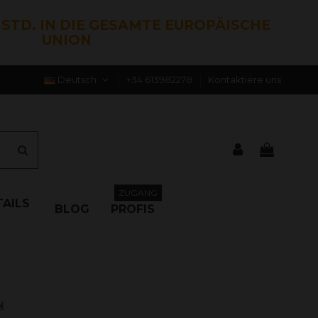
0 STD. IN DIE GESAMTE EUROPÄISCHE
UNION
Deutsch
+34 613982278
Kontaktiere uns
ZUGANG
AILS
BLOG
PROFIS
N