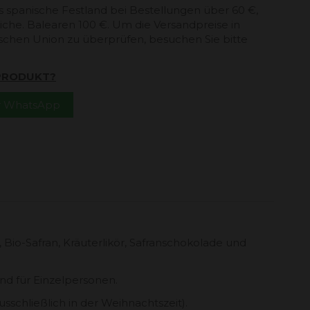
s spanische Festland bei Bestellungen über 60 €,
che. Balearen 100 €. Um die Versandpreise in
schen Union zu überprüfen, besuchen Sie bitte
 PRODUKT?
er WhatsApp
Bio-Safran, Kräuterlikör, Safranschokolade und
nd für Einzelpersonen.
sschließlich in der Weihnachtszeit).