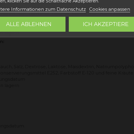
n, klicken Sie auf die Schaltfläche Akzeptieren.
tere Informationen zum Datenschutz
Cookies anpassen
auch, Salz, Dextrose, Laktose, Maisdextrin, Natriumpolypho
 Konservierungsmittel E-252, Farbstoff E-120 und Pfeffer
ALLE ABLEHNEN
ICH AKZEPTIERE
ckungsdatum
en lagern
n:
ch, Salz, Dextrose, Laktose, Maisdextrin, Natriumpolyphos
 Konservierungsmittel E252, Farbstoff E-120 und feine Kräute
ckungsdatum
en lagern
kungsdatum.