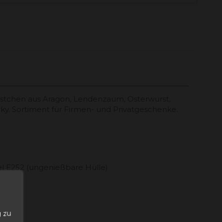
rstchen aus Aragon, Lendenzaum, Osterwurst,
rky. Sortiment für Firmen- und Privatgeschenke.
tel E252 (ungenießbare Hülle)
n
 zu