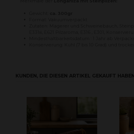
Merkmale der
Longaniza mit Steinpilzen:
Gewicht:
ca. 300gr
Format: Vakuumverpackt
Zutaten: Magerer und Schweinebauch, Steinpilze
E331iii, E621 Pilzaroma, E316 , E301, Konservie
Mindesthaltbarkeitsdatum : 1 Jahr ab Verpa
Konservierung: Kühl (7 bis 10 Grad) und trocke
KUNDEN, DIE DIESEN ARTIKEL GEKAUFT HABEN,