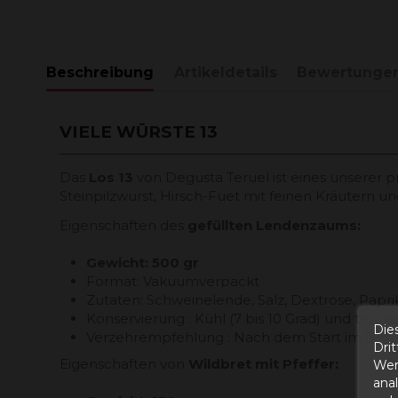
Beschreibung
Artikeldetails
Bewertunge
VIELE WÜRSTE 13
Das
Los 13
von Degusta Teruel ist eines unserer
Steinpilzwurst, Hirsch-Fuet mit feinen Kräutern u
Eigenschaften des
gefüllten Lendenzaums:
Gewicht: 500 gr
Format: Vakuumverpackt
Zutaten: Schweinelende, Salz, Dextrose, Papri
Konservierung : Kühl (7 bis 10 Grad) und trock
Die
Verzehrempfehlung : Nach dem Start im Beh
Dri
Eigenschaften von
Wildbret mit Pfeffer:
Wer
ana