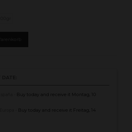
500gr
Warenkorb
 DATE:
Buy today
and receive it
Montag, 10
España -
Buy today
and receive it
Freitag, 14
Europa -