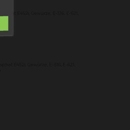
sphat E452i, Gewürze, E-316, E-621,
phat E452i, Gewürze, E-316, E-621,
r