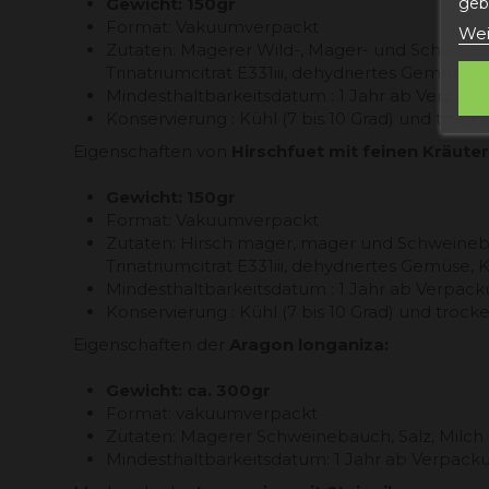
gebe
Gewicht: 150gr
Format: Vakuumverpackt
Wei
Zutaten: Magerer Wild-, Mager- und Schweineb
Trinatriumcitrat E331iii, dehydriertes Gemüse,
Mindesthaltbarkeitsdatum : 1 Jahr ab Verpa
Konservierung : Kühl (7 bis 10 Grad) und trock
Eigenschaften von
Hirschfuet mit feinen Kräuter
Gewicht: 150gr
Format: Vakuumverpackt
Zutaten: Hirsch mager, mager und Schweinebau
Trinatriumcitrat E331iii, dehydriertes Gemüse,
Mindesthaltbarkeitsdatum : 1 Jahr ab Verpa
Konservierung : Kühl (7 bis 10 Grad) und trock
Eigenschaften der
Aragon longaniza:
Gewicht:
ca. 300gr
Format: vakuumverpackt
Zutaten: Magerer Schweinebauch, Salz, Milch
Mindesthaltbarkeitsdatum: 1 Jahr ab Verpac