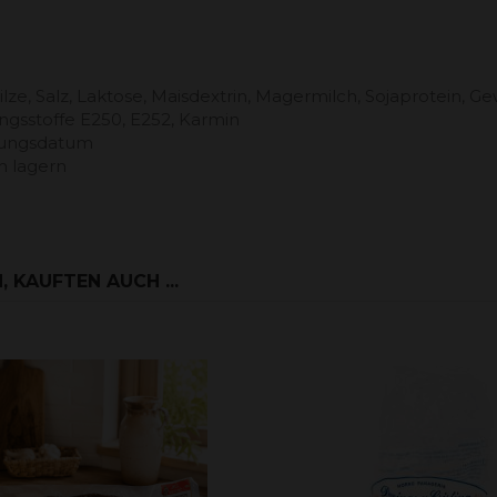
, Salz, Laktose, Maisdextrin, Magermilch, Sojaprotein, Gew
rungsstoffe E250, E252, Karmin
ckungsdatum
n lagern
 KAUFTEN AUCH ...