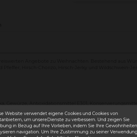
n
 preiswerten Angebote zu Weihnachten. Bestehend aus Wü
nd Pfeffer, Hirsch-Chorizo, Hirsch-Jerky und Wildschwein-Je
ka, Gewürze, Antioxidationsmittel E301, Konservierungsmit
en lagern
se Website verwendet eigene Cookies und Cookies von
älter aufbewahren und mit einem Papier abdecken
ttanbietern, um unsereDienste zu verbessern. Und zeigen Sie
bung in Bezug auf Ihre Vorlieben, indem Sie Ihre Gewohnheite
lysieren navigation. Um Ihre Zustimmung zu seiner Verwendung