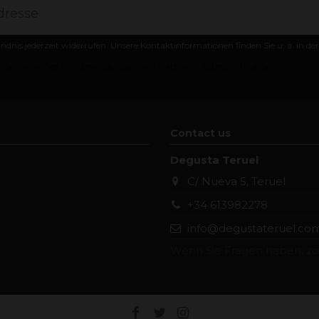
ändnis jederzeit widerrufen. Unsere Kontaktinformationen finden Sie u. a. in d
llgemeine Geschäftsbedingungen und Datenschutzbestimmungen
Contact us
Degusta Teruel
C/ Nueva 5, Teruel
+34 613982278
info@degustateruel.co
Wenn Sie Fragen haben, zög