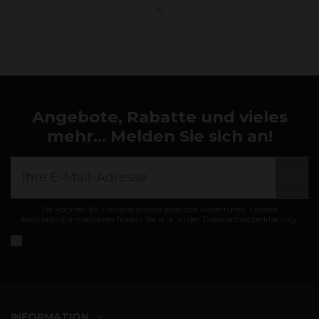
Angebote, Rabatte und vieles
mehr... Melden Sie sich an!
Sie können Ihr Einverständnis jederzeit widerrufen. Unsere
Kontaktinformationen finden Sie u. a. in der Datenschutzerklärung.
Ich akzeptiere die
Allgemeine Geschäftsbedingungen und
Datenschutzbestimmungen
INFORMATION