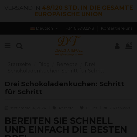
VERSAND IN
48/120 STD. IN DIE GESAMTE
EUROPÄISCHE UNION
Deutsch
+34 613982278
Kontaktiere uns
0
Startseite
Blog
Rezepte
Drei
Schokoladenkuchen: Schritt für Schritt
Drei Schokoladenkuchen: Schritt
für Schritt
septiembre 14, 2024
Rezepte
0
likes
25718 views
BEREITEN SIE SCHNELL
UND EINFACH DIE BESTEN