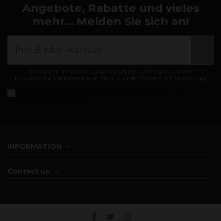
Angebote, Rabatte und vieles
mehr... Melden Sie sich an!
Sie können Ihr Einverständnis jederzeit widerrufen. Unsere
Kontaktinformationen finden Sie u. a. in der Datenschutzerklärung.
Ich akzeptiere die
Allgemeine Geschäftsbedingungen und
Datenschutzbestimmungen
INFORMATION
Contact us