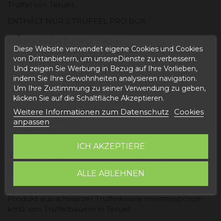
Trüffel von Teruel.
ENTHÄLT NUR 2 TRÜFFEL PRO BOX
NÄHRWERT PRO 100 G
Diese Website verwendet eigene Cookies und Cookies
„SCHOKOLADENTRÜFFEL MIT
SCHWARZEM TRÜFFEL“
von Drittanbietern, um unsereDienste zu verbessern.
Und zeigen Sie Werbung in Bezug auf Ihre Vorlieben,
indem Sie Ihre Gewohnheiten analysieren navigation.
Um Ihre Zustimmung zu seiner Verwendung zu geben,
Energiewert: 1813 Kj / 436 Kcal
klicken Sie auf die Schaltfläche Akzeptieren.
Fett: 33 g (davon: gesättigt 29,95 g)
Kohlenhydrate: 28,2 g (davon: Zucker 28,2 g)
Weitere Informationen zum Datenschutz
Cookies
Protein: 6,62 g
anpassen
Salz: 0,58 g
ICH AKZEPTIERE
WEITERE INFORMATIONEN ZU
„SCHOKOLADENTRÜFFEL MIT
SCHWARZEM TRÜFFEL“
ALLE ABLEHNEN
Produkt aus schwarzer Trüffelknolle melanosporum
km0, von Trüffelbauern in Teruel.