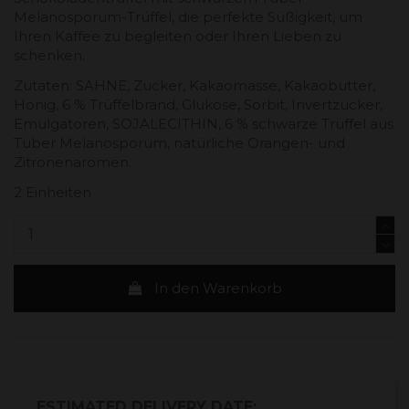
Melanosporum-Trüffel, die perfekte Süßigkeit, um
Ihren Kaffee zu begleiten oder Ihren Lieben zu
schenken.
Zutaten: SAHNE, Zucker, Kakaomasse, Kakaobutter,
Honig, 6 % Trüffelbrand, Glukose, Sorbit, Invertzucker,
Emulgatoren, SOJALECITHIN, 6 % schwarze Trüffel aus
Tuber Melanosporum, natürliche Orangen- und
Zitronenaromen.
2 Einheiten
In den Warenkorb
ESTIMATED DELIVERY DATE: