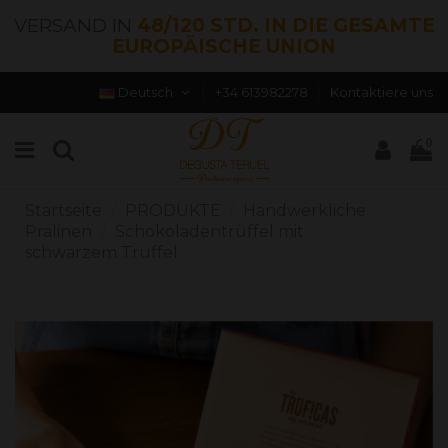
VERSAND IN
48/120 STD. IN DIE GESAMTE
EUROPÄISCHE UNION
Deutsch
+34 613982278
Kontaktiere uns
0
Startseite
PRODUKTE
Handwerkliche
Pralinen
Schokoladentrüffel mit
schwarzem Trüffel