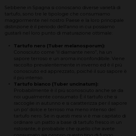
Sebbene in Spagna si conoscano diverse varietà di
tartufo, sono tre le tipologie che consumiamo
maggiormente nel nostro Paese e la loro principale
distinzione è il periodo dell'anno in cui possiamo
gustarli nel loro punto di maturazione ottimale:
Tartufo nero (Tuber melanosporum):
Conosciuto come “il diamante nero”, ha un
sapore terroso e un aroma inconfondibile. Viene
raccolto prevalentemente in inverno ed è il più
conosciuto ed apprezzato, poiché il suo sapore è
il più intenso.
Tartufo bianco (Tuber uncinatum):
Probabilmente è il più sconosciuto anche se da
noi ugualmente consumato È il tartufo che si
raccoglie in autunno e si caratterizza per il sapore
un po' dolce e terroso ma meno intenso del
tartufo nero. Se in questi mesi vi è mai capitato di
ordinare un piatto a base di tartufo fresco in un
ristorante, è probabile che quello che avete
consumato sia proprio questo tipo di fungo.