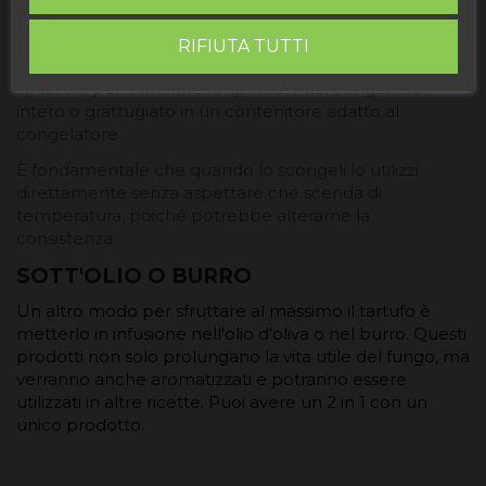
Se non prevedi di utilizzare il tartufo a breve termine,
congelarlo è l'opzione più praticabile.
RIFIUTA TUTTI
La prima cosa è pulire delicatamente il tartufo con una
spazzola per eliminare lo sporco. Puoi congelarlo
intero o grattugiato in un contenitore adatto al
congelatore.
È fondamentale che quando lo scongeli lo utilizzi
direttamente senza aspettare che scenda di
temperatura, poiché potrebbe alterarne la
consistenza.
SOTT'OLIO O BURRO
Un altro modo per sfruttare al massimo il tartufo è
metterlo in infusione nell'olio d'oliva o nel burro. Questi
prodotti non solo prolungano la vita utile del fungo, ma
verranno anche aromatizzati e potranno essere
utilizzati in altre ricette. Puoi avere un 2 in 1 con un
unico prodotto.