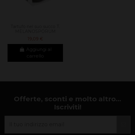
Tartufo nel suo succo T.
MELANOSPORUM
19,09 €
Aggiungi al
carrello
Offerte, sconti e molto altro...
Iscriviti!