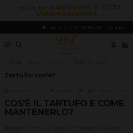
SPEDIZIONE IN
48/120 ORE IN TUTTA
L'UNIONE EUROPEA
Italiano
+34 613982278
Contattaci
0
Home
Blog
Curiosità
Tartufo: cos'è?
Tartufo: cos'è?
noviembre 27, 2024
Curiosità
0
likes
41694 views
COS’È IL TARTUFO E COME
MANTENERLO?
Sicuramente vi è mai capitato di mangiare qualcosa