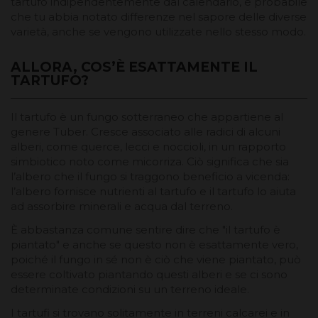
tartufo indipendentemente dal calendario, è probabile
che tu abbia notato differenze nel sapore delle diverse
varietà, anche se vengono utilizzate nello stesso modo.
ALLORA, COS’È ESATTAMENTE IL
TARTUFO?
Il tartufo è un fungo sotterraneo che appartiene al
genere Tuber. Cresce associato alle radici di alcuni
alberi, come querce, lecci e noccioli, in un rapporto
simbiotico noto come micorriza. Ciò significa che sia
l’albero che il fungo si traggono beneficio a vicenda:
l’albero fornisce nutrienti al tartufo e il tartufo lo aiuta
ad assorbire minerali e acqua dal terreno.
È abbastanza comune sentire dire che "il tartufo è
piantato" e anche se questo non è esattamente vero,
poiché il fungo in sé non è ciò che viene piantato, può
essere coltivato piantando questi alberi e se ci sono
determinate condizioni su un terreno ideale.
I tartufi si trovano solitamente in terreni calcarei e in