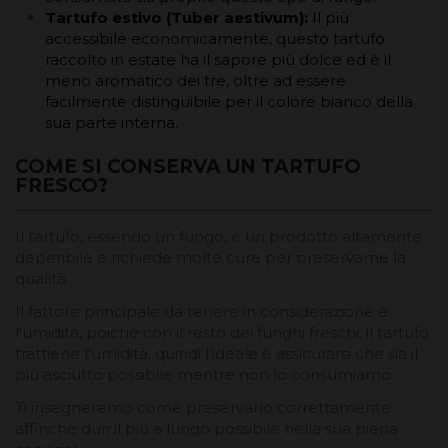
Tartufo estivo (Tuber aestivum):
Il più
accessibile economicamente, questo tartufo
raccolto in estate ha il sapore più dolce ed è il
meno aromatico dei tre, oltre ad essere
facilmente distinguibile per il colore bianco della
sua parte interna.
COME SI CONSERVA UN TARTUFO
FRESCO?
Il tartufo, essendo un fungo, è un prodotto altamente
deperibile e richiede molte cure per preservarne la
qualità.
Il fattore principale da tenere in considerazione è
l'umidità, poiché con il resto dei funghi freschi, il tartufo
trattiene l'umidità, quindi l'ideale è assicurarsi che sia il
più asciutto possibile mentre non lo consumiamo.
Ti insegneremo come preservarlo correttamente
affinché duri il più a lungo possibile nella sua piena