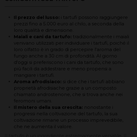
Il prezzo del lusso:
i tartufi possono raggiungere
prezzi fino a 5.000 euro al chilo, a seconda della
loro qualità e dimensione.
Maiali e cani da tartufo:
tradizionalmente i maiali
venivano utilizzati per individuare i tartufi, poiché il
loro olfatto è in grado di percepire l'aroma del
fungo anche a 30 cm di profondità. Al giorno
d'oggi si preferiscono i cani da tartufo, che sono
più facili da addestrare e meno propensi a
mangiare i tartufi.
Aroma afrodisiaco:
si dice che i tartufi abbiano
proprietà afrodisiache grazie a un composto
chiamato androstenone, che si trova anche nei
feromoni umani.
Il mistero della sua crescita:
nonostante i
progressi nella coltivazione del tartufo, la sua
coltivazione rimane un processo imprevedibile,
che ne aumenta il valore.
Il tartufo è un ingrediente estremamente versatile. Il