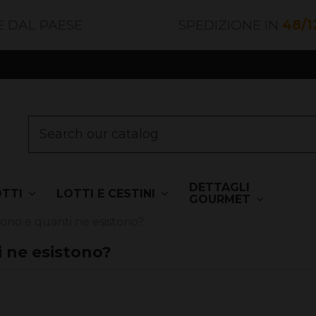
E DAL PAESE
SPEDIZIONE IN
48/1
DETTAGLI
OTTI
LOTTI E CESTINI
GOURMET
i sono e quanti ne esistono?
i ne esistono?