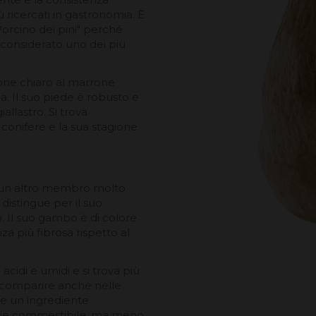
 ricercati in gastronomia. È
orcino dei pini" perché
è considerato uno dei più
rone chiaro al marrone
. Il suo piede è robusto e
llastro. Si trova
 conifere e la sua stagione
è un altro membro molto
distingue per il suo
. Il suo gambo è di colore
a più fibrosa rispetto al
acidi e umidi e si trova più
a comparire anche nelle
de un ingrediente
pecie commestibile, ma meno