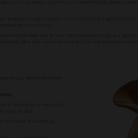
Agaricus o Lactarius, i porcini sono caratterizzati dalla prese
e quando il fungo matura. La loro struttura è generalmente
etibili per il consumo.
ampiamente studiati per la loro importanza ecologica e gastr
estibili, altre che non lo sono e alcune che possono addirit
 specie più rappresentative
pino)
tto al ristorante o mescolati
to tipo di cibo.
ti al mondo è il Boletus
nte e la consistenza