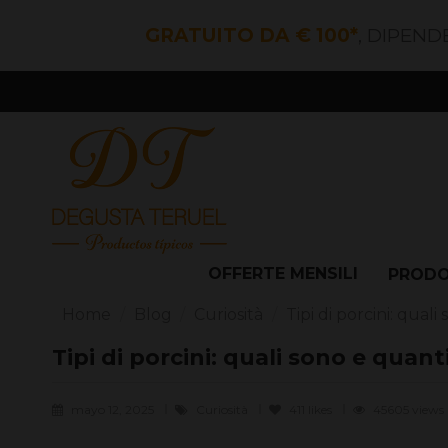
GRATUITO DA € 100*
, DIPEND
OFFERTE MENSILI
PROD
Home
Blog
Curiosità
Tipi di porcini: qual
Tipi di porcini: quali sono e quant
mayo 12, 2025
Curiosità
411
likes
45605 views