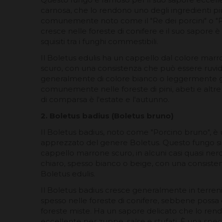
carnosa, che lo rendono uno degli ingredienti più
comunemente noto come il "Re dei porcini" o "P
cresce nelle foreste di conifere e il suo sapore 
squisiti tra i funghi commestibili.
Il Boletus edulis ha un cappello dal colore mar
scuro, con una consistenza che può essere ruvida
generalmente di colore bianco o leggermente gia
comunemente nelle foreste di pini, abeti e altre
di comparsa è l'estate e l'autunno.
2. Boletus badius (Boletus bruno)
Il Boletus badius, noto come "Porcino bruno", 
apprezzato del genere Boletus. Questo fungo si 
cappello marrone scuro, in alcuni casi quasi nero
chiaro, spesso bianco o beige, con una consistenz
Boletus edulis.
Il Boletus badius cresce generalmente in terreni 
spesso nelle foreste di conifere, sebbene poss
foreste miste. Ha un sapore delicato che lo ren
eccellente per zuppe, salse e stufati. È una s