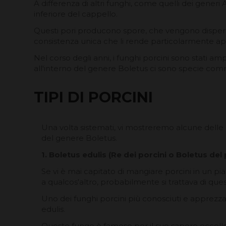
A differenza di altri funghi, come quelli dei generi 
inferiore del cappello.
Questi pori producono spore, che vengono dispers
consistenza unica che li rende particolarmente app
Nel corso degli anni, i funghi porcini sono stati 
all'interno del genere Boletus ci sono specie comm
TIPI DI PORCINI
Una volta sistemati, vi mostreremo alcune delle
del genere Boletus.
1. Boletus edulis (Re dei porcini o Boletus del 
Se vi è mai capitato di mangiare porcini in un pia
a qualcos'altro, probabilmente si trattava di ques
Uno dei funghi porcini più conosciuti e apprezza
edulis.
Questo fungo è famoso per il suo sapore eccelle