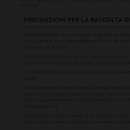
carnosa.
PRECAUZIONI PER LA RACCOLTA D
Dovresti sapere che, come per ogni tipo di raccol
raccogliere e consumare solo quelli che sei sicur
senza alcun dubbio.
È importante notare che non tutti i porcini sono
possono essere tossici o causare reazioni avvers
L'identificazione corretta di ogni specie è essen
salute.
Alcune specie, come il Boletus satanas, sono v
gravi avvelenamenti. Nella fotografia può semb
colore apparentemente molto velenoso, ma è f
sono più piccoli.
Per questo motivo, quando si raccolgono funghi 
opportuno chiedere consiglio a un esperto di mi