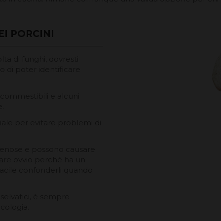
EI PORCINI
ta di funghi, dovresti
o di poter identificare
 commestibili e alcuni
e.
ziale per evitare problemi di
elenose e possono causare
rare ovvio perché ha un
acile confonderli quando
selvatici, è sempre
cologia.