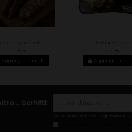
onganiza con porcini
Mix di funghi secch
4,91 €
11,06 €
Aggiungi al carrello
Aggiungi al carre
ro... Iscriviti!
Puoi annullare l'iscrizione in ogni momenti. A q
Accetto i
condizioni generali e informativa