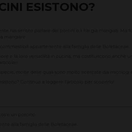
RCINI ESISTONO?
nte hai sentito parlare dei porcini o li hai già mangiati. Ma
 da mangiare.
commestibili appartenente alla famiglia delle Boletaceae.
apore e la loro versatilità in cucina, ma costituiscono a
ticolari.
cie, molte delle quali sono molto ricercate dai micologi e
esistono? Continua a leggere l'articolo per scoprirlo!
cos'è un porcino.
ente alla famiglia delle Boletaceae.