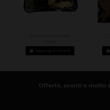
Boletus Edulis essiccato
L
12,98 €
Aggiungi al carrello
Offerte, sconti e molto alt