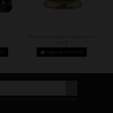
i
Mousse di foie gras con funghi porcini
10,91 €
llo
Aggiungi al carrello
uesto scopo, cerca le info di contatto nelle note legali.
 sulla privacy