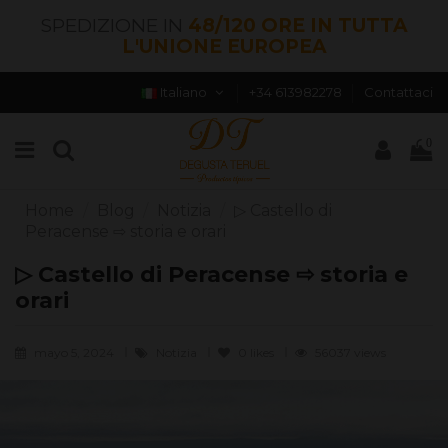
SPEDIZIONE IN
48/120 ORE IN TUTTA
L'UNIONE EUROPEA
Italiano
+34 613982278
Contattaci
0
Home
Blog
Notizia
▷ Castello di
Peracense ⇨ storia e orari
▷ Castello di Peracense ⇨ storia e
orari
mayo 5, 2024
Notizia
0
likes
56037 views