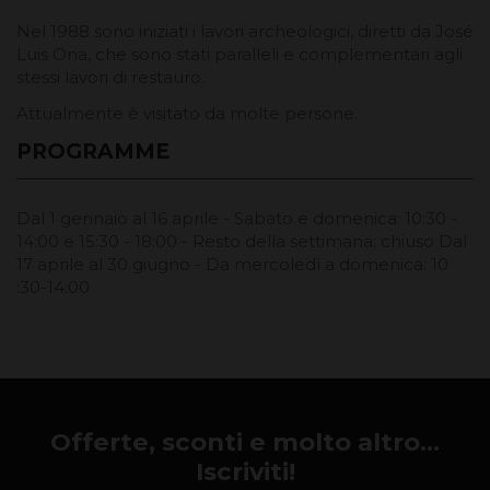
Nel 1988 sono iniziati i lavori archeologici, diretti da José
Luis Ona, che sono stati paralleli e complementari agli
stessi lavori di restauro.
Attualmente è visitato da molte persone.
PROGRAMME
Dal 1 gennaio al 16 aprile - Sabato e domenica: 10:30 -
14:00 e 15:30 - 18:00 - Resto della settimana: chiuso Dal
17 aprile al 30 giugno - Da mercoledì a domenica: 10
:30-14:00
Offerte, sconti e molto altro...
Iscriviti!