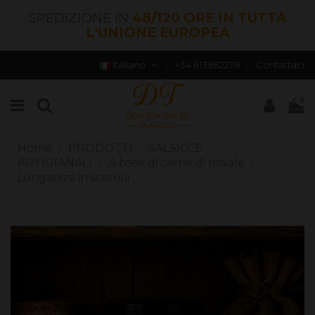
SPEDIZIONE IN
48/120 ORE IN TUTTA
L'UNIONE EUROPEA
Italiano
+34 613982278
Contattaci
0
Home
PRODOTTI
SALSICCE
ARTIGIANALI
A base di carne di maiale
Longaniza in scatola