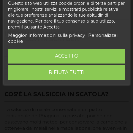
Dettagli del prodotto
Questo sito web utilizza cookie propri e di terze parti per
migliorare i nostri servizi e mostrarti pubblicità relativa
Recensioni
alle tue preferenze analizzando le tue abitudinidi
navigazione. Per dare il tuo consenso al suo utilizzo,
premi il pulsante Accetta.
INFORMAZIONI SUL PRODOTTO
Maggiori informazioni sulla privacy
Personalizza i
"SALSICCIA IN SCATOLA"
cookie
Ingredienti
: salsiccia magra di pancetta, sale, spezie,
ACCETTO
destrina di mais e proteine di soia. CONSERVE con
copertura di olio di semi di girasole, destrosio, zucchero,
RIFIUTA TUTTI
polifosfato di sodio, citrato trisodico, eritorbato,
glutammato monosodico e conservanti.
COS'È LA SALSICCIA IN SCATOLA?
La salsiccia di maiale conservata è un piatto
tradizionale dell'Aragona. In passato, poiché non
esistevano molti metodi per conservare la carne che si
otteneva dai maiali nella macellazione, che avveniva in