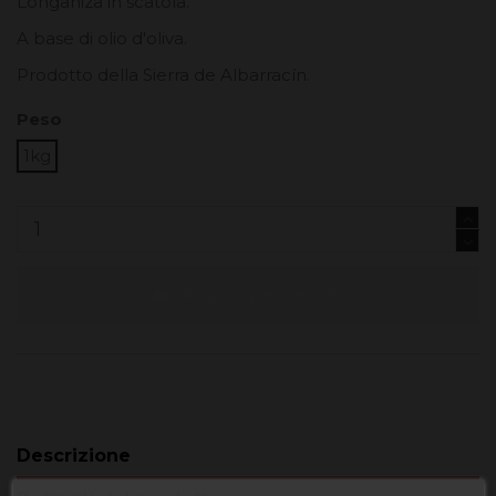
Longaniza in scatola.
A base di olio d'oliva.
Prodotto della Sierra de Albarracín.
Peso
1kg
Aggiungi al carrello
Descrizione