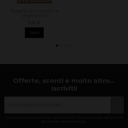
Non disponibile
Regañao di prosciutto e
peperoncino
5,45 €
View
Offerte, sconti e molto altro...
Iscriviti!
Puoi annullare l'iscrizione in ogni momenti. A questo scopo, cerca le info
di contatto nelle note legali.