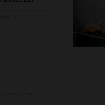
 SALSICCE DI
la griglia:
lio, paprika, cumino,