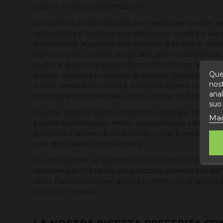
sapore e una consistenza unici.
La carne di pollo utilizzata per realizzare queste 
selezionata e lavorata per garantirne qualità e sapo
solitamente aggiunta una miscela di spezie e co
aglio, cipolla, cumino, tra gli altri, per conferirgli u
salsicce di pollo si presentano sotto forma di picc
Ques
essere cucinate in vari modi, arrosto, grigliate, fritte
nost
molto versatili in cucina e possono essere utilizza
anal
principale in numerose ricette, come stufati, insala
suo 
Queste salsicce sono un'opzione salutare rispetto ad
Mag
poiché contengono meno grassi saturi e calorie. Ino
proteine e poveri di carboidrati, il che li rende un
una dieta sana ed equilibrata.
In conclusione, le salsicce di pollo sono un'opzione 
salutare per chi cerca un prodotto alimentare dal
unici. Possono essere gustati in molti modi diversi
in tutto il mondo.