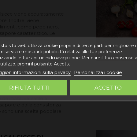
salsicce viene accuratamente
re. Inoltre, viene
ndimenti, come pepe nero,
n sapore caratteristico. Le
ole salsicce, che possono
to sito web utilizza cookie propri e di terze parti per migliorare i
 o bollite. Inoltre, sono
ri servizi e mostrarti pubblicità relativa alle tue preferenze
ti come ingrediente
izzando le tue abitudinidi navigazione. Per dare il tuo consenso a
te, pasta e pizza.
utilizzo, premi il pulsante Accetta.
 altre varietà di salsicce,
giori informazioni sulla privacy
Personalizza i cookie
ltre, sono ricchi di
'opzione ideale per chi cerca
RIFIUTA TUTTI
ACCETTO
deliziosa, versatile e
 sapore e dalla consistenza
 e sono una scelta popolare