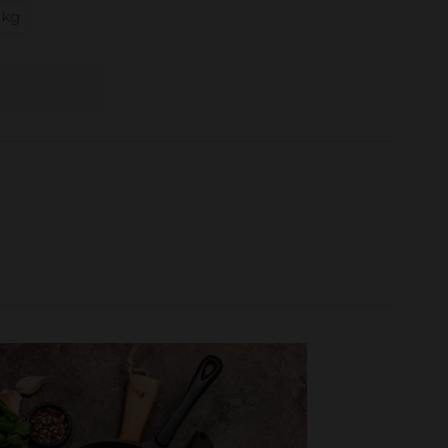
1kg
al carrello