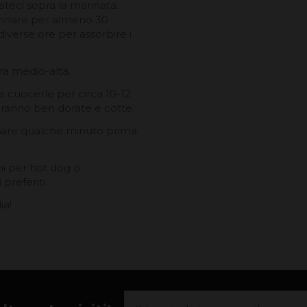
sateci sopra la marinata.
Marinare per almeno 30
 diverse ore per assorbire i
ura medio-alta.
 e cuocerle per circa 10-12
saranno ben dorate e cotte.
iposare qualche minuto prima
ini per hot dog o
preferiti.
ia!