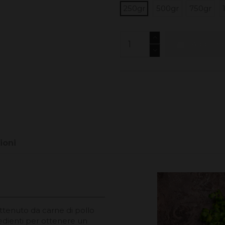
250gr
500gr
750gr
Aggiungi 
ioni
ttenuto da carne di pollo
redienti per ottenere un