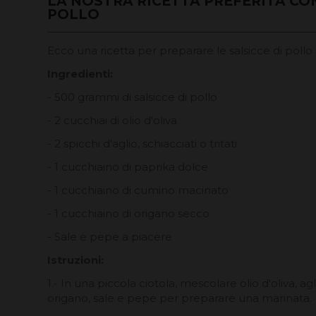
LA NOSTRA RICETTA PREFERITA CON
POLLO
Ecco una ricetta per preparare le salsicce di pollo al
Ingredienti:
- 500 grammi di salsicce di pollo
- 2 cucchiai di olio d'oliva
- 2 spicchi d'aglio, schiacciati o tritati
- 1 cucchiaino di paprika dolce
- 1 cucchiaino di cumino macinato
- 1 cucchiaino di origano secco
- Sale e pepe a piacere
Istruzioni:
1.- In una piccola ciotola, mescolare olio d'oliva, ag
origano, sale e pepe per preparare una marinata.