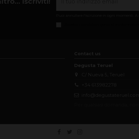
ro... Iscriviti!
Puoi annullare l'iscrizione in ogni momenti. A q
Accetto i
condizioni generali e informativa
Contact us
Degusta Teruel
C/ Nueva 5, Teruel
+34 613982278
info@degustateruel.co
Per qualsiasi domanda, non 