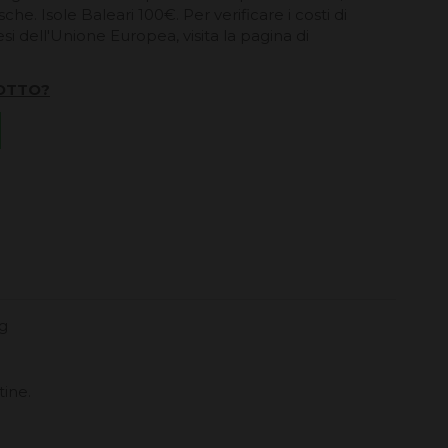
he. Isole Baleari 100€. Per verificare i costi di
esi dell'Unione Europea, visita la pagina di
OTTO?
kg
tine.