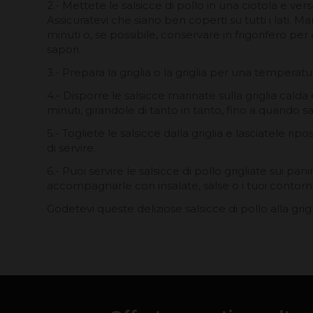
2.- Mettete le salsicce di pollo in una ciotola e ver
Assicuratevi che siano ben coperti su tutti i lati. 
minuti o, se possibile, conservare in frigorifero per
sapori.
3.- Prepara la griglia o la griglia per una temperat
4.- Disporre le salsicce marinate sulla griglia calda
minuti, girandole di tanto in tanto, fino a quando 
5.- Togliete le salsicce dalla griglia e lasciatele r
di servire.
6.- Puoi servire le salsicce di pollo grigliate sui pan
accompagnarle con insalate, salse o i tuoi contorni 
Godetevi queste deliziose salsicce di pollo alla grigl