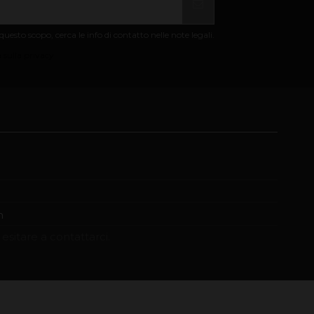
uesto scopo, cerca le info di contatto nelle note legali.
 sulla privacy
m
esitare a contattarci.