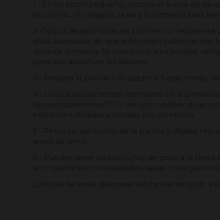
1.- En un tazón pequeño, mezcla el aceite de oliva,
el comino, el orégano, la sal y la pimienta para h
2. Coloca las salchichas de pollo en un recipiente 
ellas. Asegúrate de que estén bien cubiertas por 
durante al menos 30 minutos, o si es posible, refri
para que absorban los sabores.
3.- Prepara la parrilla o el asador a fuego medio-al
4.- Coloca las salchichas marinadas en la parrilla c
aproximadamente 10-12 minutos, volteándolas oc
estén bien doradas y cocidas por completo.
5.- Retira las salchichas de la parrilla y déjalas r
antes de servir.
6.- Puedes servir las salchichas de pollo a la bras
acompañarlas con ensaladas, salsas o tus guarnicio
¡Disfruta de estas deliciosas salchichas de pollo a l