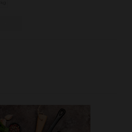
1kg
 carrito