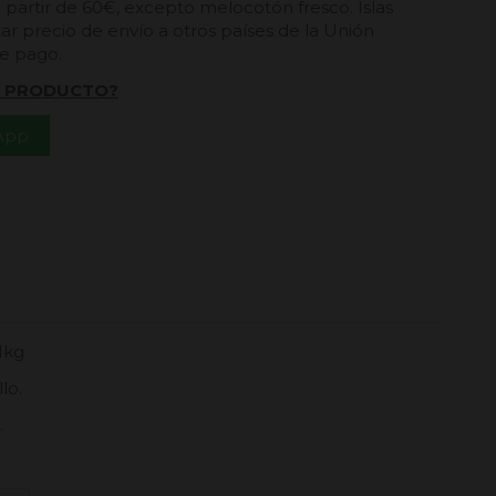
a partir de 60€, excepto melocotón fresco. Islas
ar precio de envío a otros países de la Unión
de pago.
L PRODUCTO?
App
1kg
lo.
.