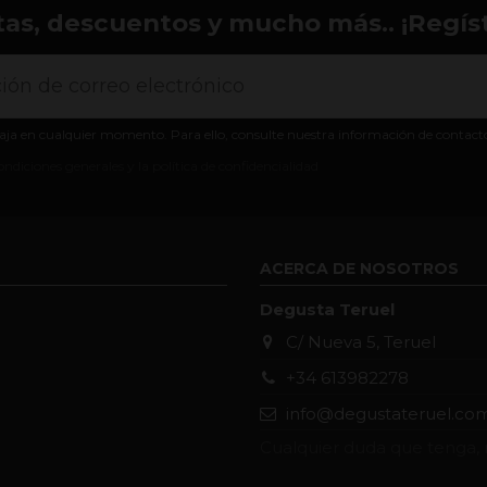
tas, descuentos y mucho más.. ¡Regíst
aja en cualquier momento. Para ello, consulte nuestra información de contacto e
ondiciones generales y la política de confidencialidad
ACERCA DE NOSOTROS
Degusta Teruel
C/ Nueva 5, Teruel
+34 613982278
info@degustateruel.co
Cualquier duda que tenga, 