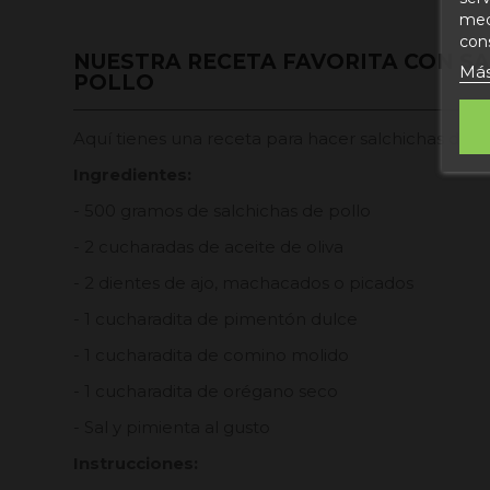
medi
con
NUESTRA RECETA FAVORITA CON S
Más
POLLO
Aquí tienes una receta para hacer salchichas de pol
Ingredientes:
- 500 gramos de salchichas de pollo
- 2 cucharadas de aceite de oliva
- 2 dientes de ajo, machacados o picados
- 1 cucharadita de pimentón dulce
- 1 cucharadita de comino molido
- 1 cucharadita de orégano seco
- Sal y pimienta al gusto
Instrucciones: