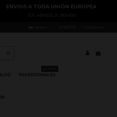
ENVIOS A TODA UNIÓN EUROPEA
EN 48HRS A 96HRS
Español
613982278
Contáctenos
ACCESO
BLOG
PROFESIONALES
lo