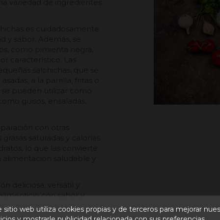
a variedad de ingredientes
alchichas es cuidadosamente
ad y sabor. Además, se
os, como pimienta negra,
or característico. Las
equeñas salchichas, que se
das, a la parrilla, fritas o
y se pueden utilizar como
 como guisos, ensaladas,
paración con otras
grasas saturadas y calorías.
ratos, lo que las convierte
 alimentación saludable y
n deliciosa, versátil y
limenticio con sabor y
mas diferentes y son una
 sitio web utiliza cookies propias y de terceros para mejorar nue
icios y mostrarle publicidad relacionada con sus preferencias