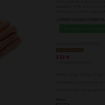
Envío gratuito a península 
Baleares 100€. Para consult
Europea, consulta página 
¿TIENES DUDAS SOBRE E
Escríbenos por Whats
Referencia
CFDT011 P250
Fuera de stock
3,32 €
Impuestos incluidos
Pesos: 250gr, 500gr, 750gr, 
Elaborado con carne de pol
Contiene lactosa, sin gluten
Peso