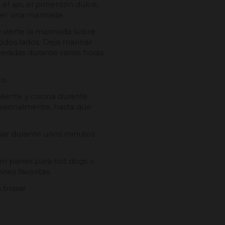
 el ajo, el pimentón dulce,
acer una marinada.
y vierte la marinada sobre
todos lados. Deja marinar
geradas durante varias horas
to.
aliente y cocina durante
asionalmente, hasta que
eposar durante unos minutos
a en panes para hot dogs o
nes favoritas.
a brasa!