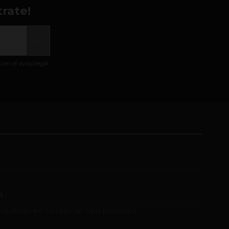
rate!
n el aviso legal.
m
no dude en contactar con nosotros.