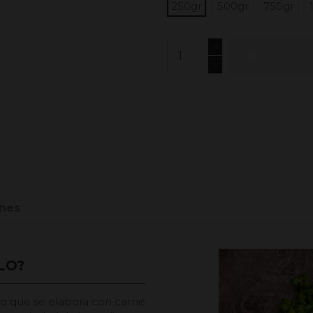
250gr
500gr
750gr
Añadir al
nes
LO?
io que se elabora con carne