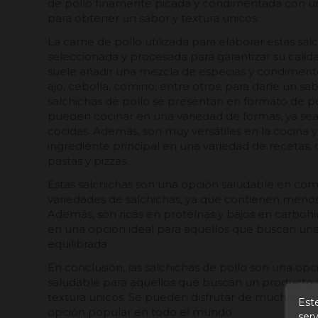
de pollo finamente picada y condimentada con un
para obtener un sabor y textura únicos.
La carne de pollo utilizada para elaborar estas s
seleccionada y procesada para garantizar su calid
suele añadir una mezcla de especias y condiment
ajo, cebolla, comino, entre otros, para darle un sab
salchichas de pollo se presentan en formato de p
pueden cocinar en una variedad de formas, ya sea asa
cocidas. Además, son muy versátiles en la cocina 
ingrediente principal en una variedad de recetas,
pastas y pizzas.
Estas salchichas son una opción saludable en com
variedades de salchichas, ya que contienen menos 
Además, son ricas en proteínas y bajos en carbohid
en una opción ideal para aquellos que buscan una
equilibrada.
En conclusión, las salchichas de pollo son una opció
saludable para aquellos que buscan un producto a
textura únicos. Se pueden disfrutar de muchas for
Este
opción popular en todo el mundo.
serv