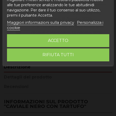
alle tue preferenze analizzando le tue abitudinidi
navigazione. Per dare il tuo consenso al suo utilizzo,
Buy today
and
Correos Express España -
premi il pulsante Accetta.
receive it
Martedì, 11 Agosto, 2026
Maggiori informazioni sulla privacy
Personalizza i
Buy today
and
UPS Express EUROPA -
cookie
receive it
Mercoledì, 12 Agosto, 2026
ACCETTO
RIFIUTA TUTTI
Descrizione
Dettagli del prodotto
Recensioni
INFORMAZIONI SUL PRODOTTO
"CAVIALE NERO CON TARTUFO"