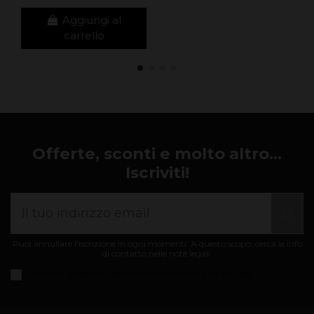
Aggiungi al
carrello
Offerte, sconti e molto altro...
Iscriviti!
Puoi annullare l'iscrizione in ogni momenti. A questo scopo, cerca le info
di contatto nelle note legali.
Accetto i
condizioni generali e informativa sulla privacy