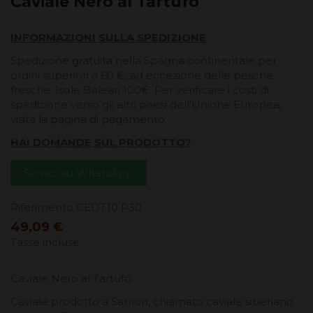
Caviale Nero al Tartufo
INFORMAZIONI SULLA SPEDIZIONE
Spedizione gratuita nella Spagna continentale per
ordini superiori a 60 €, ad eccezione delle pesche
fresche. Isole Baleari 100€. Per verificare i costi di
spedizione verso gli altri paesi dell'Unione Europea,
visita la pagina di pagamento.
HAI DOMANDE SUL PRODOTTO?
Scrivici su WhatsApp
Riferimento
CEDT10 P30
49,09 €
Tasse incluse
Caviale Nero al Tartufo.
Caviale prodotto a Sarrión, chiamato caviale siberiano