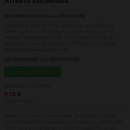
Arrosto Escalivada
INFORMAZIONI SULLA SPEDIZIONE
Spedizione gratuita nella Spagna continentale per
ordini superiori a 60 €, ad eccezione delle pesche
fresche. Isole Baleari 100€. Per verificare i costi di
spedizione verso gli altri paesi dell'Unione Europea,
visita la pagina di pagamento.
HAI DOMANDE SUL PRODOTTO?
Scrivici su WhatsApp
Riferimento
CVDT06
7,73 €
Tasse incluse
Peperoni, cipolle e melanzane. Realizzato in modo
completamente artigianale per i palati più selezionati.
100% naturale, senza sali o zuccheri aggiunti, senza