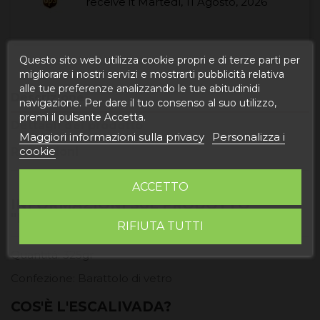
receive it
Martedì, 11 Agosto, 2026
Questo sito web utilizza cookie propri e di terze parti per
migliorare i nostri servizi e mostrarti pubblicità relativa
alle tue preferenze analizzando le tue abitudinidi
Descrizione
navigazione. Per dare il tuo consenso al suo utilizzo,
premi il pulsante Accetta.
Dettagli del prodotto
Maggiori informazioni sulla privacy
Personalizza i
cookie
Recensioni
ACCETTO
INFORMAZIONI SUL PRODOTTO
"ESCALIVADA"
RIFIUTA TUTTI
Quantità: 325gr
Confezione: Barattolo di vetro
COS'È L'ESCALIVADA?