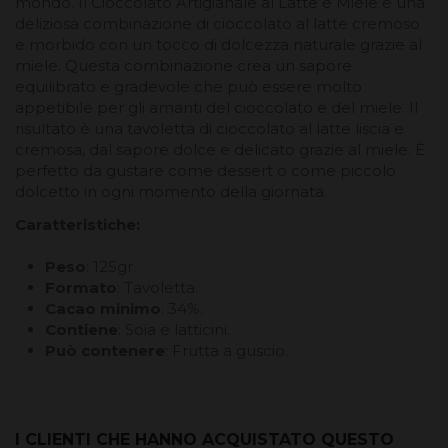
mondo. Il Cioccolato Artigianale al Latte e Miele è una
deliziosa combinazione di cioccolato al latte cremoso
e morbido con un tocco di dolcezza naturale grazie al
miele. Questa combinazione crea un sapore
equilibrato e gradevole che può essere molto
appetibile per gli amanti del cioccolato e del miele. Il
risultato è una tavoletta di cioccolato al latte liscia e
cremosa, dal sapore dolce e delicato grazie al miele. È
perfetto da gustare come dessert o come piccolo
dolcetto in ogni momento della giornata.
Caratteristiche:
Peso
: 125gr.
Formato
: Tavoletta.
Cacao minimo
: 34%.
Contiene
: Soia e latticini.
Può contenere
: Frutta a guscio.
I CLIENTI CHE HANNO ACQUISTATO QUESTO