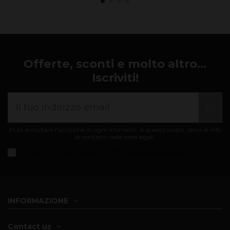
Offerte, sconti e molto altro...
Iscriviti!
Puoi annullare l'iscrizione in ogni momenti. A questo scopo, cerca le info
di contatto nelle note legali.
Accetto i
condizioni generali e informativa sulla privacy
INFORMAZIONE
Contact us