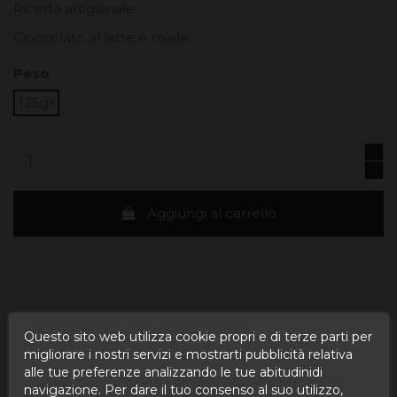
Ricetta artigianale.
Cioccolato al latte e miele.
Peso
125gr
Aggiungi al carrello
ESTIMATED DELIVERY DATE:
Questo sito web utilizza cookie propri e di terze parti per
migliorare i nostri servizi e mostrarti pubblicità relativa
alle tue preferenze analizzando le tue abitudinidi
Buy today
and
Correos Express España -
navigazione. Per dare il tuo consenso al suo utilizzo,