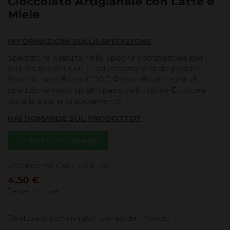
Cioccolato Artigianale con Latte e
Miele
INFORMAZIONI SULLA SPEDIZIONE
Spedizione gratuita nella Spagna continentale per
ordini superiori a 60 €, ad eccezione delle pesche
fresche. Isole Baleari 100€. Per verificare i costi di
spedizione verso gli altri paesi dell'Unione Europea,
visita la pagina di pagamento.
HAI DOMANDE SUL PRODOTTO?
Scrivici su WhatsApp
Riferimento
CADT06 P125
4,50 €
Tasse incluse
Realizzato con i migliori cacao del mondo.