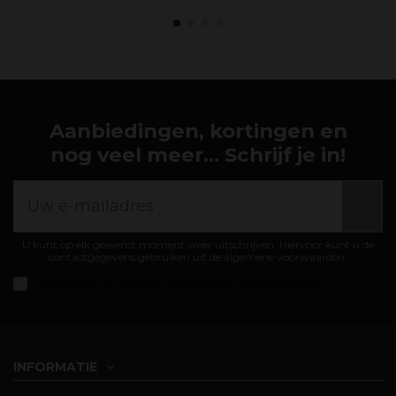
Aanbiedingen, kortingen en
nog veel meer... Schrijf je in!
U kunt op elk gewenst moment weer uitschrijven. Hiervoor kunt u de
contactgegevens gebruiken uit de algemene voorwaarden.
Ik accepteer de
algemene voorwaarden en privacybeleid
INFORMATIE