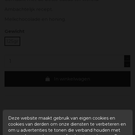
Ambachtelijk recept.
Melkchocolade en honing.
Gewicht
125gr
In winkelwagen
ESTIMATED DELIVERY DATE:
Deze website maakt gebruik van eigen cookies en
cookies van derden om onze diensten te verbeteren en
om u advertenties te tonen die verband houden met