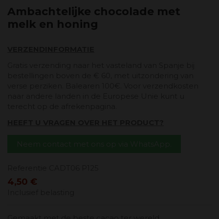
Ambachtelijke chocolade met
melk en honing
VERZENDINFORMATIE
Gratis verzending naar het vasteland van Spanje bij
bestellingen boven de € 60, met uitzondering van
verse perziken. Balearen 100€. Voor verzendkosten
naar andere landen in de Europese Unie kunt u
terecht op de afrekenpagina.
HEEFT U VRAGEN OVER HET PRODUCT?
Neem contact met ons op via WhatsApp.
Referentie
CADT06 P125
4,50 €
Inclusief belasting
Gemaakt met de beste cacao ter wereld.