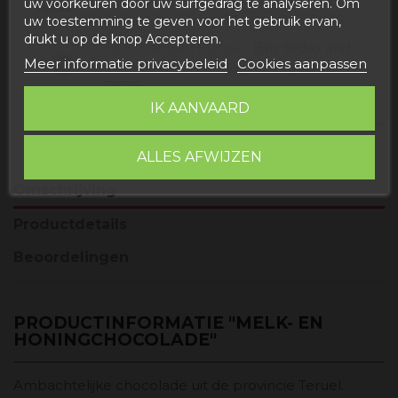
Buy today
and
Correos Express España -
uw voorkeuren door uw surfgedrag te analyseren. Om
receive it
maandag, 10 augustus, 2026
uw toestemming te geven voor het gebruik ervan,
drukt u op de knop Accepteren.
Buy today
and
UPS Standard Europa -
Meer informatie privacybeleid
Cookies aanpassen
receive it
donderdag, 13 augustus,
2026
IK AANVAARD
ALLES AFWIJZEN
Omschrijving
Productdetails
Beoordelingen
PRODUCTINFORMATIE "MELK- EN
HONINGCHOCOLADE"
Ambachtelijke chocolade uit de provincie Teruel.