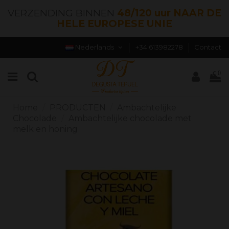
VERZENDING BINNEN
48/120 uur NAAR DE
HELE EUROPESE UNIE
Nederlands
+34 613982278
Contact
0
Home
PRODUCTEN
Ambachtelijke
Chocolade
Ambachtelijke chocolade met
melk en honing