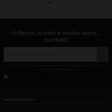
Offerte, sconti e molto altro...
Iscriviti!
Puoi annullare l'iscrizione in ogni momenti. A questo scopo, cerca le info
di contatto nelle note legali.
Accetto i
condizioni generali e informativa sulla privacy
INFORMAZIONE