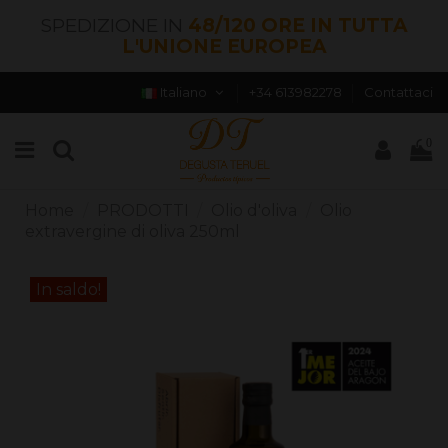
SPEDIZIONE IN
48/120 ORE IN TUTTA
L'UNIONE EUROPEA
Italiano
+34 613982278
Contattaci
0
Home
PRODOTTI
Olio d'oliva
Olio
extravergine di oliva 250ml
In saldo!