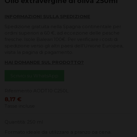
Olio extravergine di oliva 250ml
INFORMAZIONI SULLA SPEDIZIONE
Spedizione gratuita nella Spagna continentale per
ordini superiori a 60 €, ad eccezione delle pesche
fresche. Isole Baleari 100€. Per verificare i costi di
spedizione verso gli altri paesi dell'Unione Europea,
visita la pagina di pagamento.
HAI DOMANDE SUL PRODOTTO?
Scrivici su WhatsApp
Riferimento
AODT10 C250L
8,17 €
Tasse incluse
Quantità: 250 ml
Formato ideale da utilizzare a pranzo oa cena.