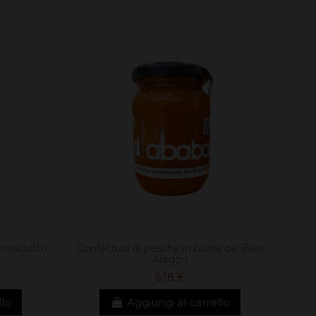
prosciutto
Confettura di pesche in busta del Bajo
Aragón
6,18 €
llo
Aggiungi al carrello