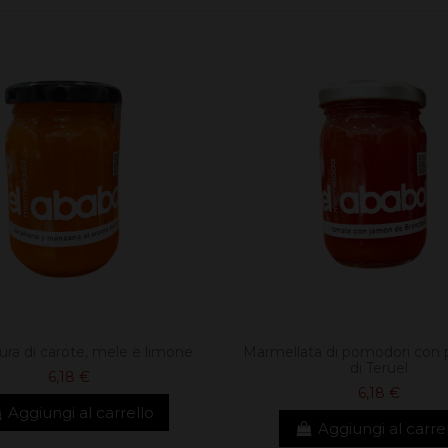
ura di carote, mele e limone
Marmellata di pomodori con 
di Teruel
6,18 €
6,18 €
Aggiungi al carrello
Aggiungi al carre