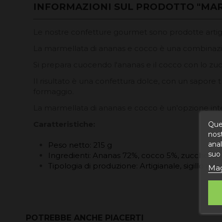
INFORMAZIONI SUL PRODOTTO "MAR
Le nostre confetture gourmet sono prodotte artigia
La marmellata di ananas e cocco è una combinazion
Si prepara cuocendo l'ananas e il cocco con lo zu
Il risultato è una confettura dolce, con un sapore
formaggio.
La marmellata di ananas e cocco è un'opzione inte
Caratteristiche:
Ques
nost
anal
Peso netto: 215 g
suo 
Ingredienti: Ananas 72%, cocco 5%, zucchero 
Tipologia di produzione: Artigianale, sigillo art
Mag
POTREBBE ANCHE PIACERTI