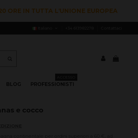
20 ORE IN TUTTA L'UNIONE EUROPEA
Italiano
+34 613982278
Contattaci
ACCESSO
BLOG
PROFESSIONISTI
anas e cocco
EDIZIONE
pagna continentale per ordini superiori a 60 €, ad