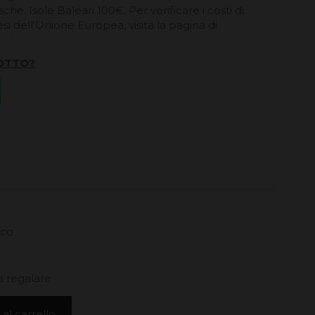
he. Isole Baleari 100€. Per verificare i costi di
esi dell'Unione Europea, visita la pagina di
OTTO?
cco
 regalare.
al carrello