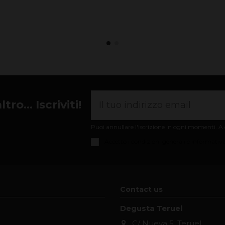
ro... Iscriviti!
Puoi annullare l'iscrizione in ogni momenti. A q
Accetto i
condizioni generali e informativa
Contact us
Degusta Teruel
C/ Nueva 5, Teruel