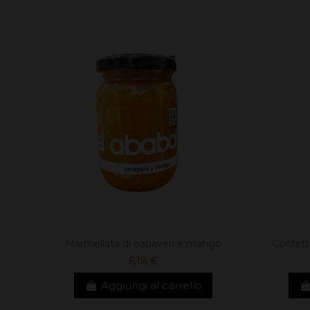
Marmellata di papaveri e mango
Confett
6,18 €
Aggiungi al carrello