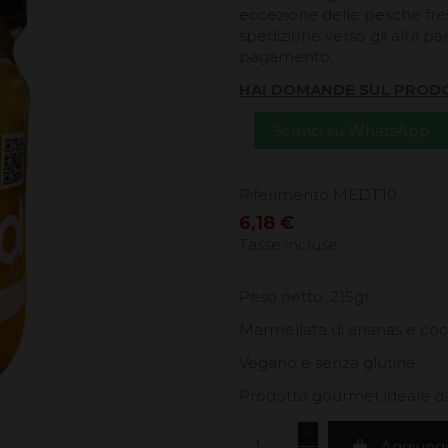
eccezione delle pesche fresc
spedizione verso gli altri pa
pagamento.
HAI DOMANDE SUL PROD
Scrivici su WhatsApp
Riferimento
MEDT10
6,18 €
Tasse incluse
Peso netto: 215gr
Marmellata di ananas e co
Vegano e senza glutine
Prodotto gourmet ideale da
Aggiungi 