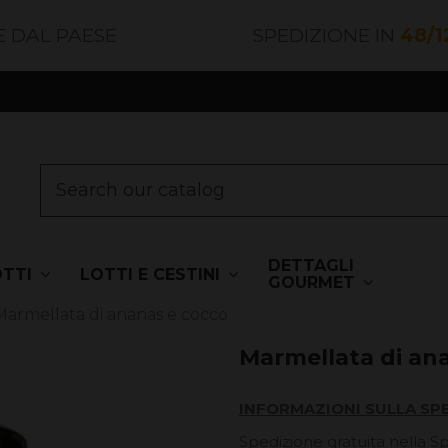
E DAL PAESE
SPEDIZIONE IN
48/1
DETTAGLI
OTTI
LOTTI E CESTINI
GOURMET
Marmellata di ananas e cocco
Marmellata di an
INFORMAZIONI SULLA SP
Spedizione gratuita nella S