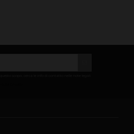
uesto scopo, cerca le info di contatto nelle note legali.
 sulla privacy