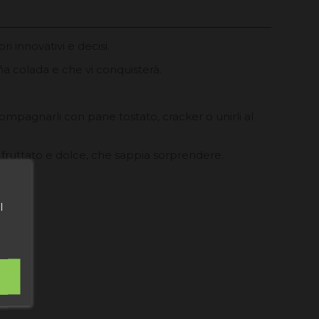
 innovativi e decisi.
a colada e che vi conquisterà.
ompagnarli con pane tostato, cracker o unirli al
fruttato e dolce, che sappia sorprendere.
l