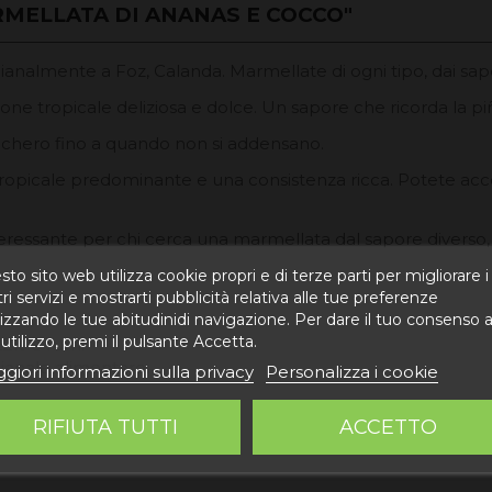
MELLATA DI ANANAS E COCCO"
nalmente a Foz, Calanda. Marmellate di ogni tipo, dai sapori
e tropicale deliziosa e dolce. Un sapore che ricorda la piñ
cchero fino a quando non si addensano.
 tropicale predominante e una consistenza ricca. Potete acc
ressante per chi cerca una marmellata dal sapore diverso, 
to sito web utilizza cookie propri e di terze parti per migliorare i
ri servizi e mostrarti pubblicità relativa alle tue preferenze
izzando le tue abitudinidi navigazione. Per dare il tuo consenso a
utilizzo, premi il pulsante Accetta.
22% e rum.
igianale alimentare.
giori informazioni sulla privacy
Personalizza i cookie
RIFIUTA TUTTI
ACCETTO