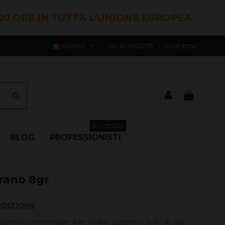
20 ORE IN TUTTA L'UNIONE EUROPEA
Italiano
+34 613982278
Contattaci
ACCESSO
BLOG
PROFESSIONISTI
erano 8gr
EDIZIONE
pagna continentale per ordini superiori a 60 €, ad