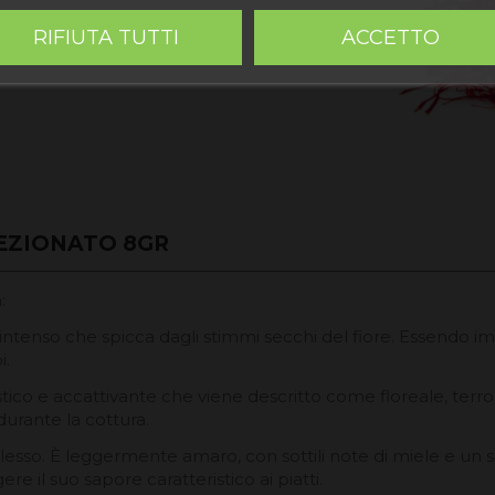
RIFIUTA TUTTI
ACCETTO
 Monreal del Campo, una
EZIONATO 8GR
:
, intenso che spicca dagli stimmi secchi del fiore. Essendo 
i.
tico e accattivante che viene descritto come floreale, terr
durante la cottura.
esso. È leggermente amaro, con sottili note di miele e un s
e il suo sapore caratteristico ai piatti.