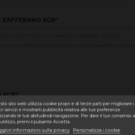
 ZAFFERANO 8GR"
a "colore", Picocrocin "sapore" e Safranale "aroma").
colti e sono elementi selezionati per mantenere l'Alto standar
 8GR?
to sito web utilizza cookie propri e di terze parti per migliorare i
ri servizi e mostrarti pubblicità relativa alle tue preferenze
ata in tutte le cucine di
izzando le tue abitudinidi navigazione. Per dare il tuo consenso a
 ricava dagli stimmi rossi
utilizzo, premi il pulsante Accetta.
rano o croco.
giori informazioni sulla privacy
Personalizza i cookie
i manodopera impiegata sia