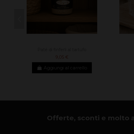
Paté di finferli al tartufo
9,05 €
Aggiungi al carrello
Offerte, sconti e molto alt