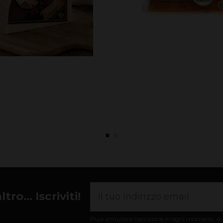
ro... Iscriviti!
Puoi annullare l'iscrizione in ogni momenti. A q