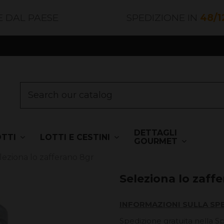
E DAL PAESE
SPEDIZIONE IN
48/1
DETTAGLI
OTTI
LOTTI E CESTINI
GOURMET
leziona lo zafferano 8gr
Seleziona lo zaff
INFORMAZIONI SULLA SP
Spedizione gratuita nella S