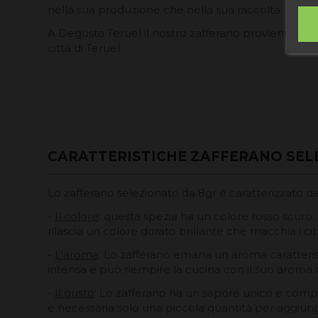
nella sua produzione che nella sua raccolta.
A Degusta Teruel il nostro zafferano proviene da
città di Teruel.
CARATTERISTICHE ZAFFERANO SEL
Lo zafferano selezionato da 8gr è caratterizzato da
-
Il colore
: questa spezia ha un colore rosso scuro
rilascia un colore dorato brillante che macchia i cib
-
L'aroma
: Lo zafferano emana un aroma caratteris
intensa e può riempire la cucina con il suo aroma 
-
Il gusto
: Lo zafferano ha un sapore unico e compl
è necessaria solo una piccola quantità per aggiunger