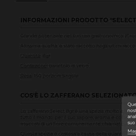
INFORMAZIONI PRODOTTO "SELECT
Grande potenziale nel suo uso gastronomico (Crocin
Altissima qualità, è stato raccolto negli ultimi rac
Quantità
: 8gr.
Confezione
: barattolo di vetro.
Resa
: 150 porzioni singole.
COS'È LO ZAFFERANO SELEZIONATO
Ques
nost
Lo zafferano Select 8gr è una spezia molto apprezz
anal
tutto il mondo per il suo sapore, aroma e colore. Si
suo 
essiccati di un fiore comunemente chiamato zaffe
Mag
Questa spezia è costosa a causa della quantità d