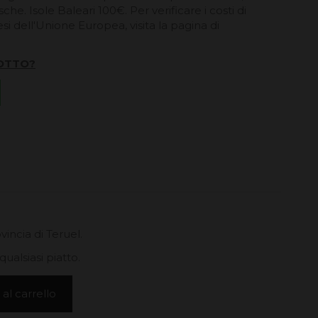
he. Isole Baleari 100€. Per verificare i costi di
esi dell'Unione Europea, visita la pagina di
OTTO?
vincia di Teruel.
qualsiasi piatto.
al carrello