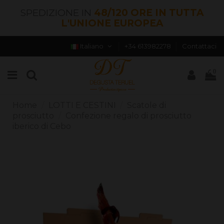
SPEDIZIONE IN
48/120 ORE IN TUTTA
L'UNIONE EUROPEA
Italiano
+34 613982278
Contattaci
0
Home
LOTTI E CESTINI
Scatole di
prosciutto
Confezione regalo di prosciutto
iberico di Cebo