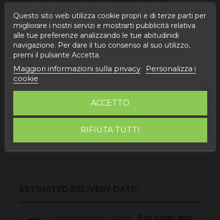
Peso: 7 kg - 7,5 kg
Questo sito web utilizza cookie propri e di terze parti per
migliorare i nostri servizi e mostrarti pubblicità relativa
Ideale per regali per aziende e privati.
alle tue preferenze analizzando le tue abitudinidi
navigazione. Per dare il tuo consenso al suo utilizzo,
Include regalo o scatola di Natale (esclusivamente nel
premi il pulsante Accetta.
periodo natalizio).
Maggiori informazioni sulla privacy
Personalizza i
Sconti per le aziende indicate nella descrizione.
cookie
ACCETTO
Aggiungi al carrello
RIFIUTA TUTTI
ESTIMATED DELIVERY DATE:
Buy today
and
Correos Express España -