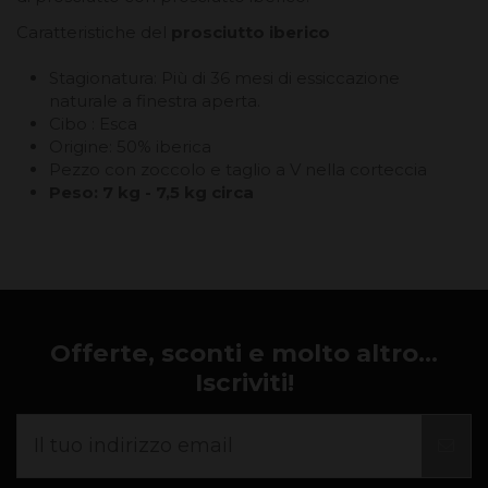
Caratteristiche del
prosciutto iberico
Stagionatura: Più di 36 mesi di essiccazione
naturale a finestra aperta.
Cibo : Esca
Origine: 50% iberica
Pezzo con zoccolo e taglio a V nella corteccia
Peso: 7 kg - 7,5 kg circa
Offerte, sconti e molto altro...
Iscriviti!