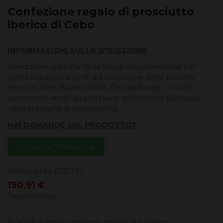
Confezione regalo di prosciutto
iberico di Cebo
INFORMAZIONI SULLA SPEDIZIONE
Spedizione gratuita nella Spagna continentale per
ordini superiori a 60 €, ad eccezione delle pesche
fresche. Isole Baleari 100€. Per verificare i costi di
spedizione verso gli altri paesi dell'Unione Europea,
visita la pagina di pagamento.
HAI DOMANDE SUL PRODOTTO?
Scrivici su WhatsApp
Riferimento
CJDT01
190,91 €
Tasse incluse
Scatola di prosciutto con prosciutto iberico.