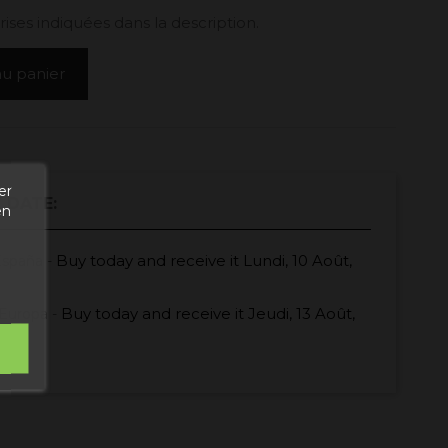
ises indiquées dans la description.
au panier
er
 DATE:
en
Buy today
and receive it
Lundi, 10 Août,
España -
Buy today
and receive it
Jeudi, 13 Août,
Europa -