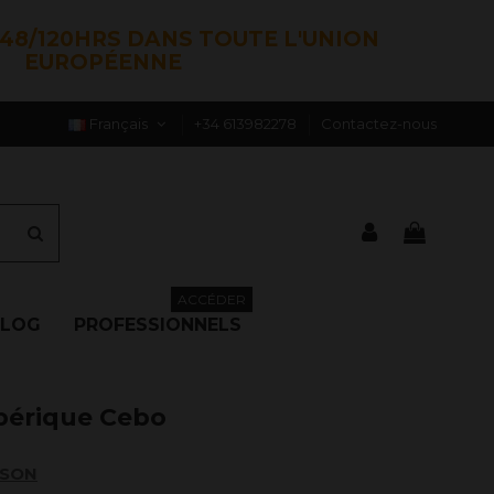
48/120HRS DANS TOUTE L'UNION
EUROPÉENNE
Français
+34 613982278
Contactez-nous
ACCÉDER
BLOG
PROFESSIONNELS
bérique Cebo
ISON