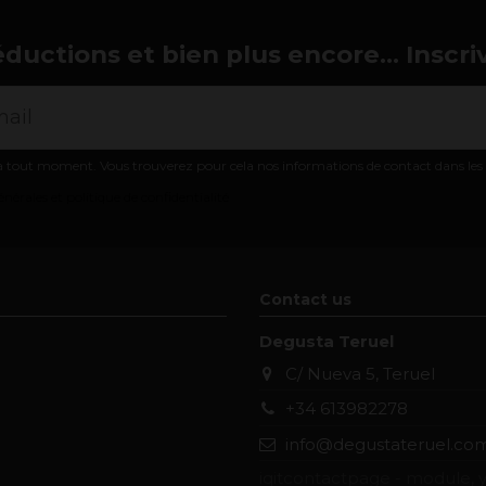
éductions et bien plus encore... Inscri
 tout moment. Vous trouverez pour cela nos informations de contact dans les co
nérales et politique de confidentialité
Contact us
Degusta Teruel
C/ Nueva 5, Teruel
+34 613982278
info@degustateruel.co
iqitcontactpage - module, y