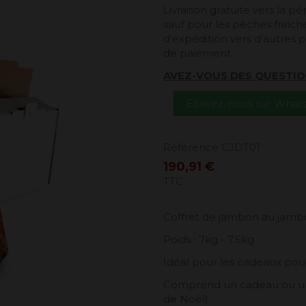
Livraison gratuite vers la 
sauf pour les pêches fraîches
d'expédition vers d'autres p
de paiement.
AVEZ-VOUS DES QUESTIO
Écrivez-nous sur Wha
Référence
CJDT01
190,91 €
TTC
Coffret de jambon au jambo
Poids : 7kg - 7.5kg
Idéal pour les cadeaux pour 
Comprend un cadeau ou une
de Noël).