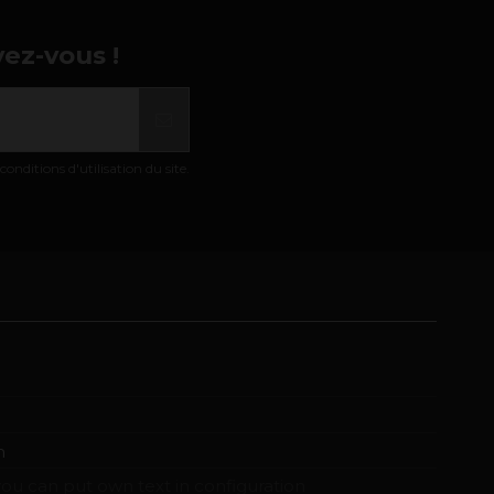
vez-vous !
nditions d'utilisation du site.
m
ou can put own text in configuration