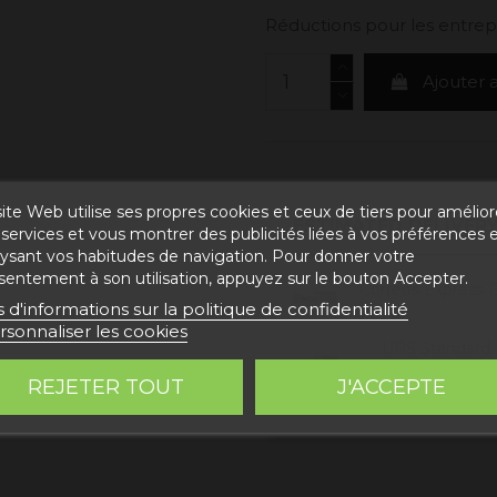
Réductions pour les entrepr
Ajouter 
ite Web utilise ses propres cookies et ceux de tiers pour amélior
ESTIMATED DELIVERY
services et vous montrer des publicités liées à vos préférences 
lysant vos habitudes de navigation. Pour donner votre
sentement à son utilisation, appuyez sur le bouton Accepter.
Correos Express 
s d'informations sur la politique de confidentialité
2026
rsonnaliser les cookies
UPS Standard 
2026
REJETER TOUT
J'ACCEPTE