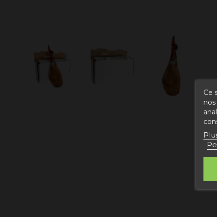
Ce s
nos 
ana
con
Plu
Pe