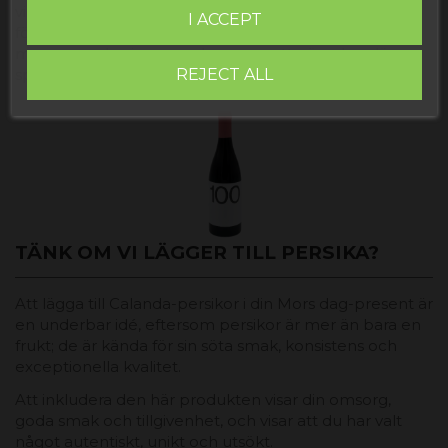
vingårdar är den perfekta presenten. Och om du
I ACCEPT
föredrar en mer utarbetad skål har vi även våra
mousserande viner som kommer att göra den där
REJECT ALL
speciella dagen verkligt lysande.
TÄNK OM VI LÄGGER TILL PERSIKA?
Att lägga till Calanda-persikor i din Mors dag-present är
en underbar idé, eftersom persikor är mer än bara en
frukt; de är kända för sin söta smak, konsistens och
exceptionella kvalitet.
Att inkludera den här produkten visar din omsorg,
goda smak och tillgivenhet, och visar att du har valt
något autentiskt, unikt och utsökt.