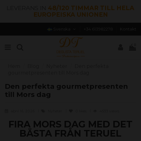
LEVERANS IN
48/120 TIMMAR TILL HELA
EUROPEISKA UNIONEN
Svenska
+34 613982278
Kontakt
0
Hem
Blog
Nyheter
Den perfekta
gourmetpresenten till Mors dag
Den perfekta gourmetpresenten
till Mors dag
abril 16, 2026
Nyheter
0
likes
4533 views
FIRA MORS DAG MED DET
BÄSTA FRÅN TERUEL