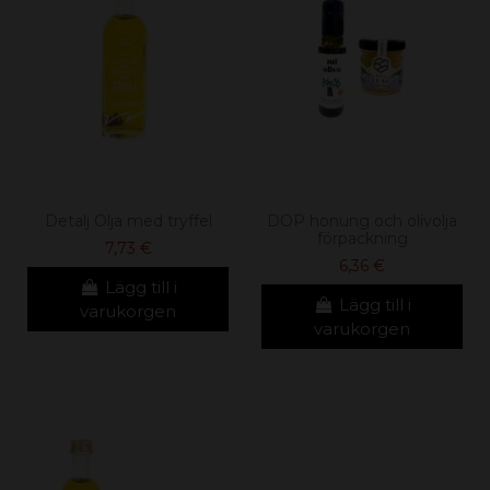
Detalj Olja med tryffel
DOP honung och olivolja
förpackning
7,73 €
6,36 €
Lägg till i
Lägg till i
varukorgen
varukorgen