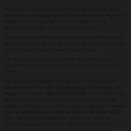
Mors dag är precis runt hörnet, en speciell dag då vi
påminner en alldeles speciell person om hur mycket vi
älskar dem, och ger dem lite mer kärlek med
vetskapen om den kärlek vi får varje dag.
Att hitta den perfekta presenten är inte så lätt; vi letar
efter något som får oss att minnas den dagen för alltid
och som lever upp till deras förväntningar.
I år föreslår vi att du går bort från konventionella
presenter och väljer en upplevelse som väcker alla
sinnen.
Att ge bort produkter från vår region är ett sätt att
påminna dem om den ansträngning och passion de
lägger ner på allt. Våra presentkorgar är inte bara mat;
det är ett urval av vår finaste gastronomi. Tänk dig
deras ansiktsuttryck när de öppnar en låda och känner
den omisskännliga aromen av Jamón de Teruel DOP,
eller när de tar en snabb titt och ser ett urval av
tryffelinfuserade produkter... Vilken fröjd! Men det
slutar inte där; våra korgar erbjuder en komplett