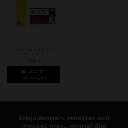
Packa Olja med tryffel
och saffran
11,50 €
Lägg till i
varukorgen
Erbjudanden, rabatter och
mycket mer... Anmäl dig!