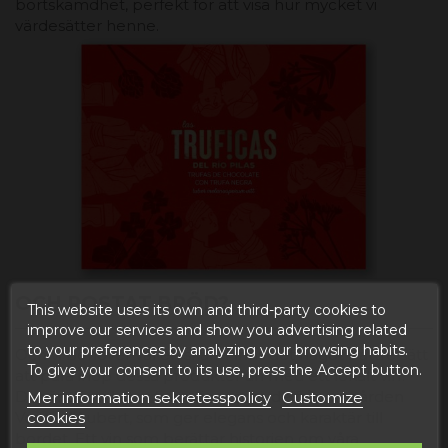
bortskämdhet, perfekt för att visa hur mycket vi
värdesätter henne.
OCH ROSTAT BRÖD?
This website uses its own and third-party cookies to
improve our services and show you advertising related
to your preferences by analyzing your browsing habits.
Och vi behöver väl en skål? Finns det något bättre sätt
To give your consent to its use, press the Accept button.
att para ihop dessa produkter än med ett lokalt vin?
Det är där vi lyfter fram viner som de från vingården
Mer information sekretesspolicy
Customize
cookies
Venta d'Aubert, som ger elegans och karaktär till
bordet. Ett vin som berättar historien om våra