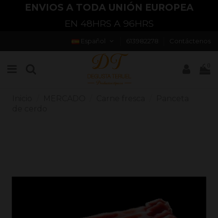
ENVIOS A TODA UNIÓN EUROPEA
EN 48HRS A 96HRS
Español
613982278
Contáctenos
0
Inicio
MERCADO
Carne fresca
Panceta
de cerdo