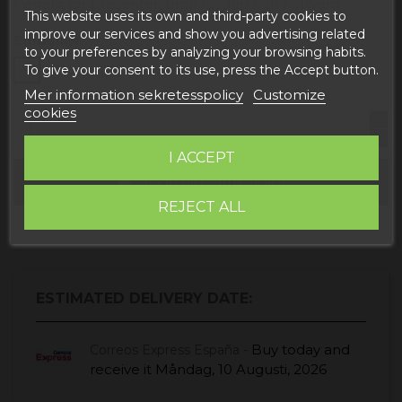
Perfekt för presenter, bröllop, dop och nattvard.
This website uses its own and third-party cookies to
improve our services and show you advertising related
Embalaje
to your preferences by analyzing your browsing habits.
Sí
No
To give your consent to its use, press the Accept button.
Mer information sekretesspolicy
Customize
cookies
I ACCEPT
Lägg till i varukorgen
REJECT ALL
ESTIMATED DELIVERY DATE:
Buy today
and
Correos Express España -
receive it
Måndag, 10 Augusti, 2026