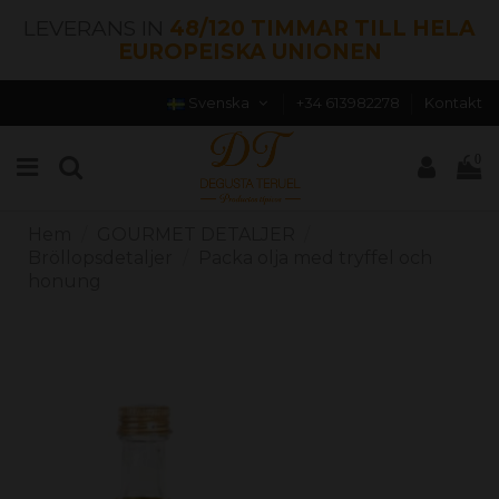
LEVERANS IN
48/120 TIMMAR TILL HELA
EUROPEISKA UNIONEN
Svenska
+34 613982278
Kontakt
0
Hem
GOURMET DETALJER
Bröllopsdetaljer
Packa olja med tryffel och
honung