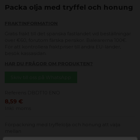
Packa olja med tryffel och honung
FRAKTINFORMATION
Gratis frakt till det spanska fastlandet vid beställningar
över €60, förutom färska persikor. Balearerna 100€.
För att kontrollera fraktpriser till andra EU-länder,
besök kassasidan.
HAR DU FRÅGOR OM PRODUKTEN?
Skriv till oss på WhatsApp
Referens
DBDT10 ENO
8,59 €
Inkl. moms
Förpackning med tryffelolja och honung att välja
mellan