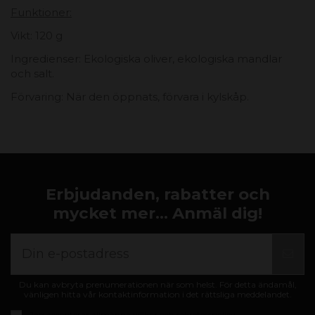
Funktioner:
Vikt: 120 g
Ingredienser: Ekologiska oliver, ekologiska mandlar
och salt.
Förvaring: När den öppnats, förvara i kylskåp.
Erbjudanden, rabatter och
mycket mer... Anmäl dig!
Du kan avbryta prenumerationen när som helst. För detta ändamål,
vänligen hitta vår kontaktinformation i det rättsliga meddelandet.