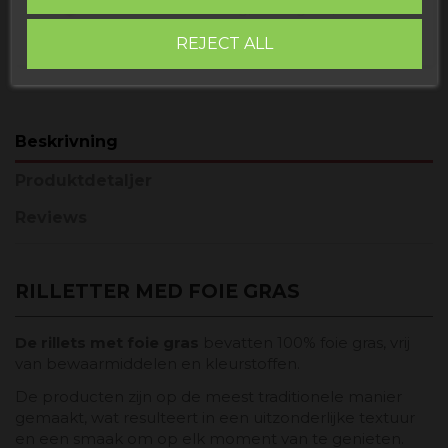
receive it
Fredag, 14 Augusti, 2026
REJECT ALL
Beskrivning
Produktdetaljer
Reviews
RILLETTER MED FOIE GRAS
De rillets met foie gras
bevatten 100% foie gras, vrij
van bewaarmiddelen en kleurstoffen.
De producten zijn op de meest traditionele manier
gemaakt, wat resulteert in een uitzonderlijke textuur
en een smaak om op elk moment van te genieten.