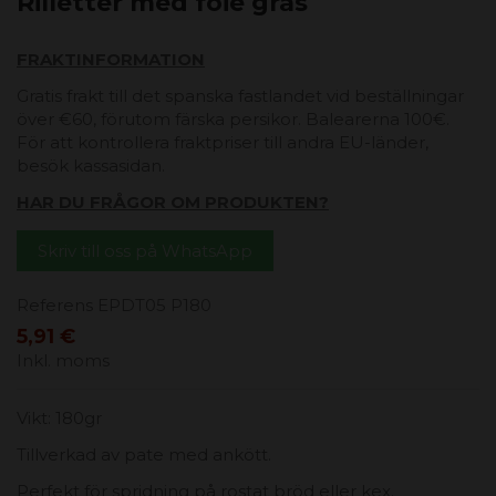
Rilletter med foie gras
FRAKTINFORMATION
Gratis frakt till det spanska fastlandet vid beställningar
över €60, förutom färska persikor. Balearerna 100€.
För att kontrollera fraktpriser till andra EU-länder,
besök kassasidan.
HAR DU FRÅGOR OM PRODUKTEN?
Skriv till oss på WhatsApp
Referens
EPDT05 P180
5,91 €
Inkl. moms
Vikt: 180gr
Tillverkad av pate med ankött.
Perfekt för spridning på rostat bröd eller kex.