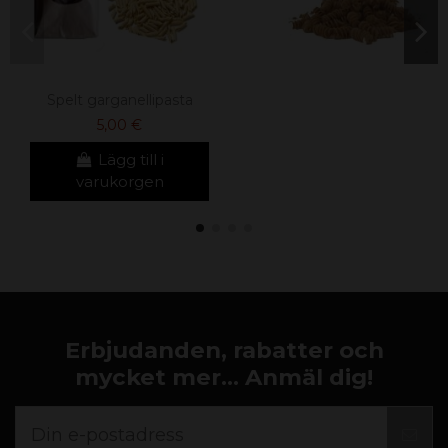
Spelt garganellipasta
5,00 €
Lägg till i
varukorgen
Erbjudanden, rabatter och
mycket mer... Anmäl dig!