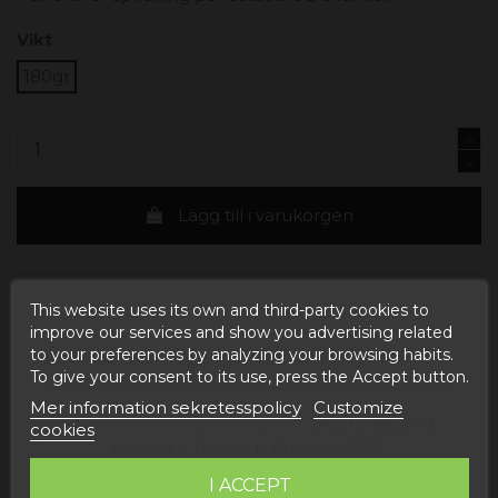
Vikt
180gr
Lägg till i varukorgen
This website uses its own and third-party cookies to
improve our services and show you advertising related
to your preferences by analyzing your browsing habits.
ESTIMATED DELIVERY DATE:
To give your consent to its use, press the Accept button.
Mer information sekretesspolicy
Customize
Buy today
and
Correos Express España -
cookies
receive it
Tisdag, 11 Augusti, 2026
Buy today
and
UPS Standard Europa -
I ACCEPT