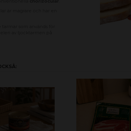
onventionella
chorizocular
.
cular är magrare och har en
 tarmar som används för
elen av tjocktarmen på
OCKSÅ: