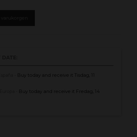
 i varukorgen
 DATE:
Buy today
and receive it
Tisdag, 11
España -
Buy today
and receive it
Fredag, 14
Europa -