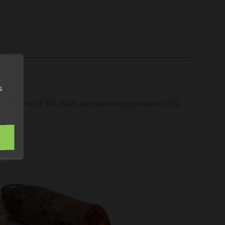
s
atriumcitrat, E316, E621, konserveringsmedel E252,