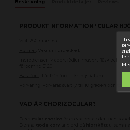
Beskrivning
Produktdetaljer
Reviews
PRODUKTINFORMATION "CULAR HJ
This
Vikt
: 250 gram ca.
serv
Format
: Vakuumförpackad.
anal
the
Ingredienser
: Magert rådjur, magert fläsk och mage,
Mer
färgämne E120.
Bäst före
: 1 år från förpackningsdatum.
Förvaring
: Förvaras svalt (7 till 10 grader) och torrt.
VAD ÄR CHORIZOCULAR?
Deer
cular chorizo
är en variant av den traditionel
Denna
goda korv
är gjord på
hjortkött
tillsamma