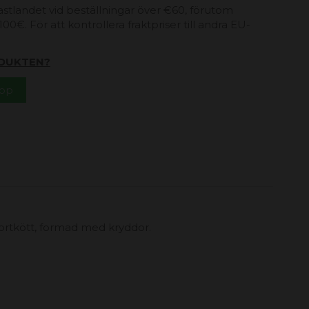
 fastlandet vid beställningar över €60, förutom
00€. För att kontrollera fraktpriser till andra EU-
DUKTEN?
App
jortkött, formad med kryddor.