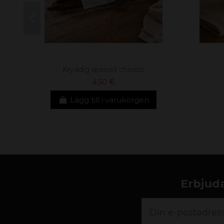
Kryddig speciell chorizo
4,50 €
Lägg till i varukorgen
Erbjuda