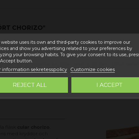
ÖRT CHORIZO"
 website uses its own and third-party cookies to improve our
ices and show you advertising related to your preferences by
yzing your browsing habits. To give your consent to its use, pres
 Accept button.
 salt, laktos, paprika, kryddor, dextros, socker , E452i, trin
 information sekretesspolicy
Customize cookies
REJECT ALL
I ACCEPT
la fläsk
cular chorizo
.
ns med kryddor och