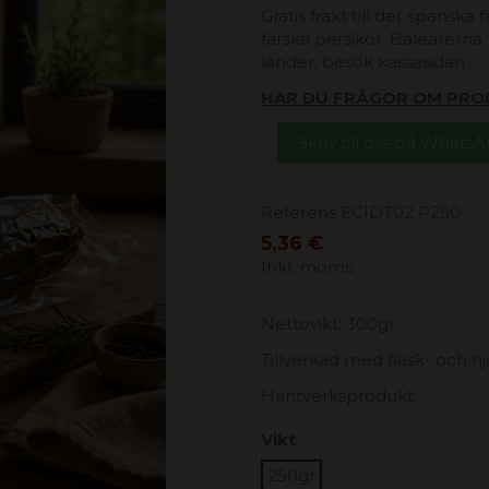
Gratis frakt till det spanska
färska persikor. Balearerna 1
länder, besök kassasidan.
HAR DU FRÅGOR OM PRO
Skriv till oss på Whats
Referens
ECIDT02 P250
5,36 €
Inkl. moms
Nettovikt: 300gr
Tillverkad med fläsk- och h
Hantverksprodukt.
Vikt
250gr