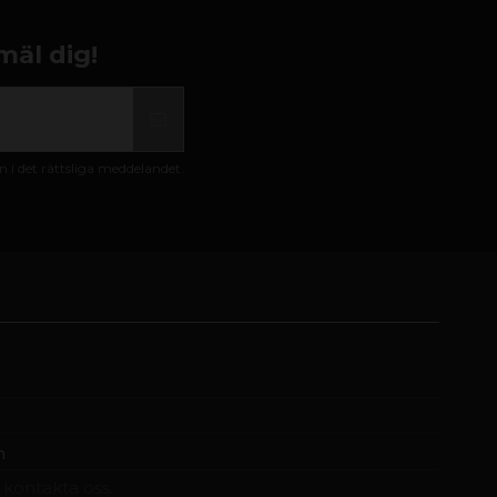
mäl dig!
i det rättsliga meddelandet.
m
t kontakta oss.