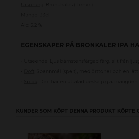
Ursprung
: Bronchales ( Teruel)
Mängd
: 33cl.
Alc
: 5,2 %
EGENSKAPER PÅ BRONKALER IPA H
-
Utseende
: Ljus bärnstensfärgad färg, allt från lj
-
Doft
: Spannmål (spelt), med örttoner och en lät
-
Smak
: Den har en uttalad beska p.g.a. mängden
KUNDER SOM KÖPT DENNA PRODUKT KÖPTE 