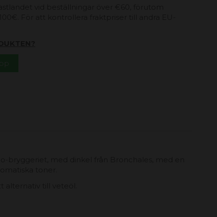
 fastlandet vid beställningar över €60, förutom
00€. För att kontrollera fraktpriser till andra EU-
DUKTEN?
App
io-bryggeriet, med dinkel från Bronchales, med en
romatiska toner.
alternativ till veteöl.