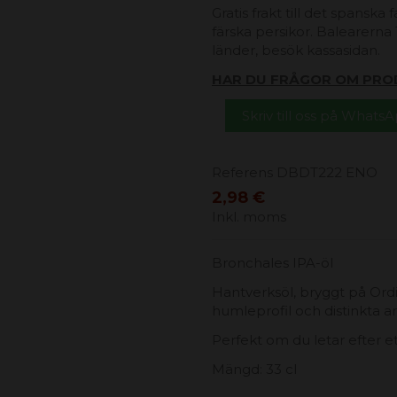
Gratis frakt till det spanska
färska persikor. Balearerna 1
länder, besök kassasidan.
HAR DU FRÅGOR OM PRO
Skriv till oss på Whats
Referens
DBDT222 ENO
2,98 €
Inkl. moms
Bronchales IPA-öl
Hantverksöl, bryggt på Ord
humleprofil och distinkta a
Perfekt om du letar efter ett 
Mängd: 33 cl