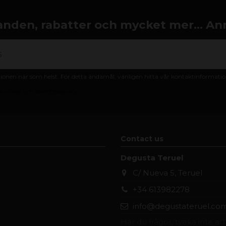
nden, rabatter och mycket mer... An
nen när som helst. För detta ändamål, vänligen hitta vår kontaktinformation 
 villkor och sekretesspolicy
Contact us
Degusta Teruel
C/ Nueva 5, Teruel
+34 613982278
info@degustateruel.co
Har du frågor, tveka inte at