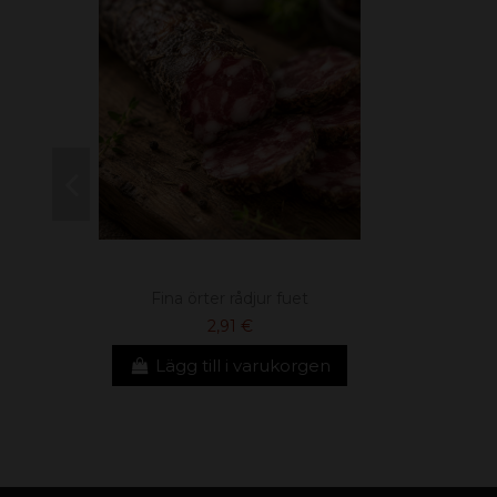
Fina örter rådjur fuet
2,91 €
Lägg till i varukorgen