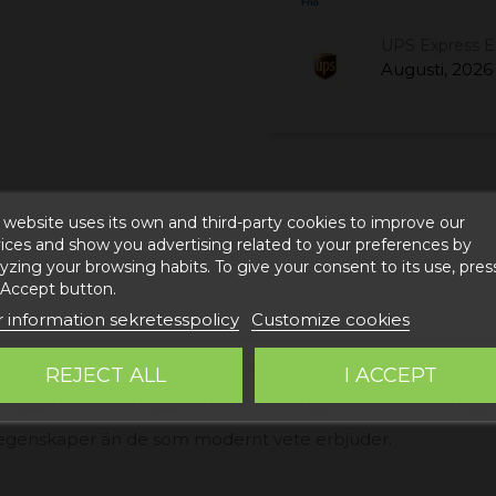
UPS Express 
Augusti, 2026
 website uses its own and third-party cookies to improve our
ices and show you advertising related to your preferences by
yzing your browsing habits. To give your consent to its use, pres
 Accept button.
 information sekretesspolicy
Customize cookies
Bronchales (Teruel), på 1575 meters höjd. Utöver användning
REJECT ALL
I ACCEPT
ingsprocess är noggrann och dess ingredienser är av hög kv
gsegenskaper än de som modernt vete erbjuder.