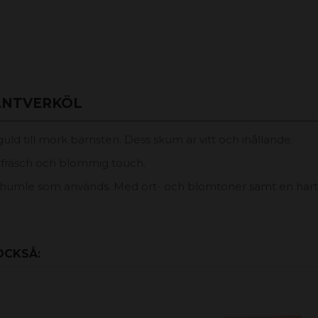
ANTVERKÖL
usguld till mörk bärnsten. Dess skum är vitt och ihållande.
t fräsch och blommig touch.
 humle som används. Med ört- och blomtoner samt en harts
OCKSÅ: