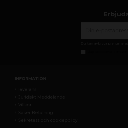
Erbjuda
Du kan avbryta prenumeratio
Jag accepterar
allmänna
INFORMATION
leverans
Juridiskt Meddelande
Villkor
Säker Betalning
Sekretess och cookiepolicy