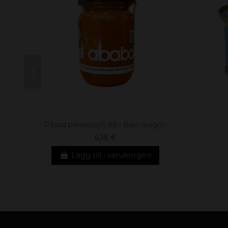
Påsad persikosylt från Bajo Aragón
6,18 €
Lägg till i varukorgen