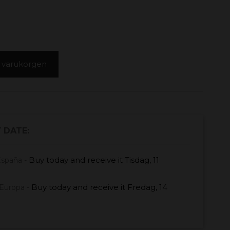
 i varukorgen
 DATE:
Buy today
and receive it
Tisdag, 11
España -
Buy today
and receive it
Fredag, 14
Europa -