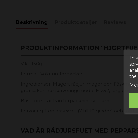
Beskrivning
Produktdetaljer
Reviews
PRODUKTINFORMATION "HJORTFUE
This
Vikt
: 150gr.
serv
anal
Format
: Vakuumförpackad.
the
Ingredienser:
Magert rådjur, mager och fläskmage, sa
Mer
grönsaker, konserveringsmedel E-252, färgämne 
Bäst före
: 1 år från förpackningsdatum.
Förvaring
: Förvaras svalt (7 till 10 grader) och torrt.
VAD ÄR RÅDJURSFUET MED PEPPAR