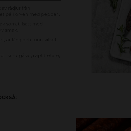
t
av rådjur från
let på korven med peppar .
ak som, tillsatt med
siv smak.
, är lång och tunn, vilket
 i smörgåsar, i aptitretare,
OCKSÅ: