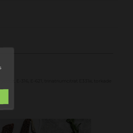
s
ddor, E-316, E-621, trinatriumcitrat E331iii, torkade