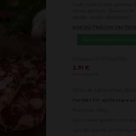
Gratis frakt till det spanska
färska persikor. Balearerna 1
länder, besök kassasidan.
HAR DU FRÅGOR OM PRO
Skriv till oss på Whats
Referens
ECIDT06 P150
2,91 €
Inkl. moms
Ett av de bästa köttet, hjort
Perfekt för aptitretare av 
Nettovikt: 150gr
Gjord med hjortkött och kr
Lätt att öppna och konsum