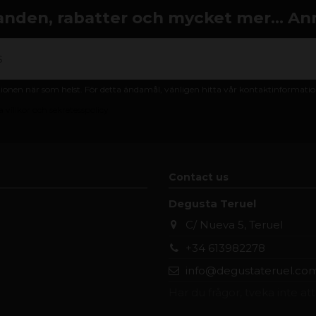
nden, rabatter och mycket mer... An
nen när som helst. För detta ändamål, vänligen hitta vår kontaktinformation 
 villkor och sekretesspolicy
Contact us
Degusta Teruel
C/ Nueva 5, Teruel
+34 613982278
info@degustateruel.co
Har du frågor, tveka inte at