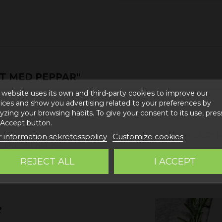
T MED PEPPAR"
 website uses its own and third-party cookies to improve our
ices and show you advertising related to your preferences by
yzing your browsing habits. To give your consent to its use, pres
 Accept button.
lt, dextros, laktos, majsdextrin, natriumpolyfosfat E452i, kry
 information sekretesspolicy
Customize cookies
E-120 och peppar.
REJECT ALL
I ACCEPT
?