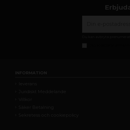
Erbjuda
Du kan avbryta prenumeratio
Jag accepterar
allmänna
INFORMATION
leverans
Juridiskt Meddelande
Villkor
Säker Betalning
Sekretess och cookiepolicy