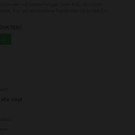
 fastlandet vid beställningar över €60, förutom
00€. För att kontrollera fraktpriser till andra EU-
DUKTEN?
App
kött.
alla slag!
yddor.
era.