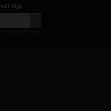
mäl dig!
i det rättsliga meddelandet.
m
t kontakta oss.