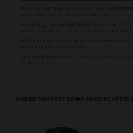
Deer fuet with pepper är en korv gjord på
viltköt
universalbergen och kryddat både köttet och ska
Korvarna gjorda med
hjortkött
har en intensiv sm
peppar, gör att denna korv har en stark och inten
Formen på den här korven, eftersom den är en fuet
gör den mycket lätt att skära.
Denna
viltkorv
kan ätas tillsammans med korvbord,
mellanmål osv.
KUNDER SOM KÖPT DENNA PRODUKT KÖPTE 