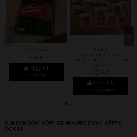
Skivad skinka
Skyddad
ursprungsbeteckning
3,91 €
skinka, polerad och skivad
(20x250g)
Lägg till i
163,64 €
varukorgen
Lägg till i
varukorgen
KUNDER SOM KÖPT DENNA PRODUKT KÖPTE
OCKSÅ: