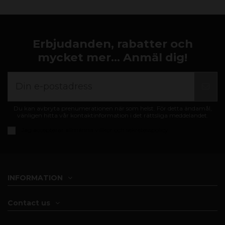
Erbjudanden, rabatter och
mycket mer... Anmäl dig!
Du kan avbryta prenumerationen när som helst. För detta ändamål,
vänligen hitta vår kontaktinformation i det rättsliga meddelandet.
Jag accepterar
allmänna villkor och sekretesspolicy
INFORMATION
Contact us