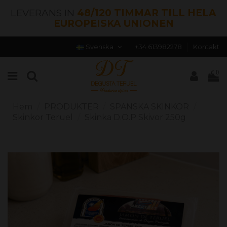
LEVERANS IN
48/120 TIMMAR TILL HELA
EUROPEISKA UNIONEN
Svenska
+34 613982278
Kontakt
0
Hem
PRODUKTER
SPANSKA SKINKOR
Skinkor Teruel
Skinka D.O.P Skivor 250g