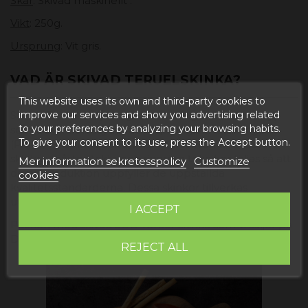
Skär
: Skivad maskinellt .
Vikt
: 250g.
Ursprung
: Vit gris.
VAD ÄR SKIVAD TERUELSKINKA?
This website uses its own and third-party cookies to
Skivad Teruel Ursprungsbeteckning skinka är en typ
improve our services and show you advertising related
to your preferences by analyzing your browsing habits.
som tillhör den skyddade ursprungsbeteckningen
To give your consent to its use, press the Accept button.
(PDO), vilket innebär att när man tillverkar dessa
skinkor måste strikta och rigorösa tekniker följas så att
Mer information sekretesspolicy
Customize
deras produktion uppfyller de uppställda
cookies
kvalitetsstandarderna. Dessa skinkor tillverkas
uteslutande i provinsen Teruel.
I ACCEPT
Packen med skivad SUB Teruel-skinka som vi säljer på
Degusta Teruel väger 250 gram.
REJECT ALL