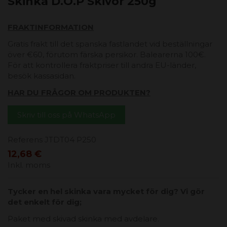
Skinka D.O.P Skivor 250g
FRAKTINFORMATION
Gratis frakt till det spanska fastlandet vid beställningar
över €60, förutom färska persikor. Balearerna 100€.
För att kontrollera fraktpriser till andra EU-länder,
besök kassasidan.
HAR DU FRÅGOR OM PRODUKTEN?
Skriv till oss på WhatsApp
Referens
JTDT04 P250
12,68 €
Inkl. moms
Tycker en hel skinka vara mycket för dig? Vi gör
det enkelt för dig;
Paket med skivad skinka med avdelare.