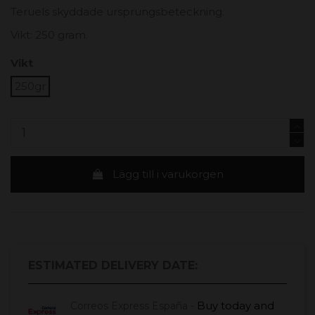
Teruels skyddade ursprungsbeteckning.
Vikt: 250 gram.
Vikt
250gr
Lägg till i varukorgen
ESTIMATED DELIVERY DATE:
Buy today
and
Correos Express España -