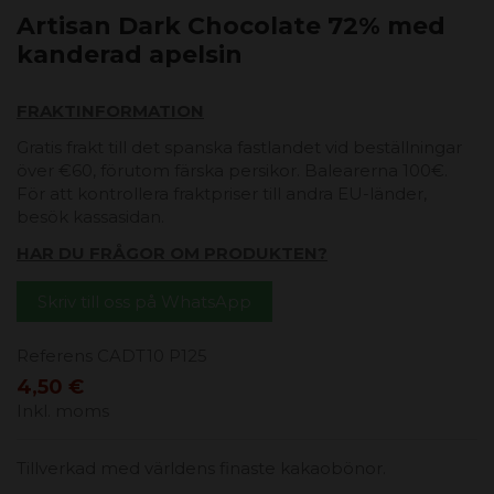
Artisan Dark Chocolate 72% med
kanderad apelsin
FRAKTINFORMATION
Gratis frakt till det spanska fastlandet vid beställningar
över €60, förutom färska persikor. Balearerna 100€.
För att kontrollera fraktpriser till andra EU-länder,
besök kassasidan.
HAR DU FRÅGOR OM PRODUKTEN?
Skriv till oss på WhatsApp
Referens
CADT10 P125
4,50 €
Inkl. moms
Tillverkad med världens finaste kakaobönor.