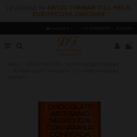
LEVERANS IN
48/120 TIMMAR TILL HELA
EUROPEISKA UNIONEN
Svenska
+34 613982278
Kontakt
0
Hem
PRODUKTER
Konstnärliga choklad
Artisan Dark Chocolate 72% med kanderad
apelsin