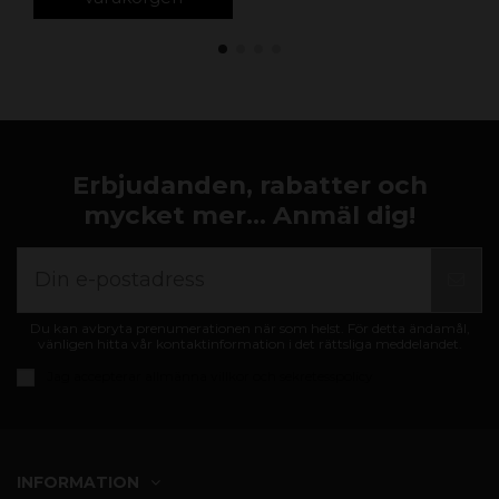
Erbjudanden, rabatter och
mycket mer... Anmäl dig!
Du kan avbryta prenumerationen när som helst. För detta ändamål,
vänligen hitta vår kontaktinformation i det rättsliga meddelandet.
Jag accepterar
allmänna villkor och sekretesspolicy
INFORMATION