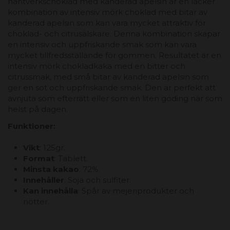
hantverkschoklad med kanderad apelsin är en läcker
kombination av intensiv mörk choklad med bitar av
kanderad apelsin som kan vara mycket attraktiv för
choklad- och citrusälskare. Denna kombination skapar
en intensiv och uppfriskande smak som kan vara
mycket tillfredsställande för gommen. Resultatet är en
intensiv mörk chokladkaka med en bitter och
citrussmak, med små bitar av kanderad apelsin som
ger en söt och uppfriskande smak. Den är perfekt att
avnjuta som efterrätt eller som en liten goding när som
helst på dagen.
Funktioner:
Vikt
: 125gr.
Format
: Tablett.
Minsta kakao
: 72%.
Innehåller
: Soja och sulfiter.
Kan innehålla
: Spår av mejeriprodukter och
nötter.