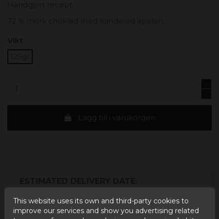
Handgjort recept.
72 % mörk choklad med kanderad apelsin.
Vikt
125gr
Lägg till i varukorgen
ESTIMATED DELIVERY DATE:
This website uses its own and third-party cookies to
Buy today
and
Correos Express España -
improve our services and show you advertising related