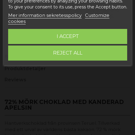
receive it
Tisdag, 11 Augusti, 2026
to your preferences by analyzing your browsing habits.
To give your consent to its use, press the Accept button.
Buy today
and
UPS Standard Europa -
Mer information sekretesspolicy
Customize
receive it
Fredag, 14 Augusti, 2026
cookies
I ACCEPT
REJECT ALL
Beskrivning
Produktdetaljer
Reviews
72% MÖRK CHOKLAD MED KANDERAD
APELSIN
Hantverkschoklad från provinsen Teruel. Tillverkad
med ett urval av världens bästa kakaon. 72 % mörk