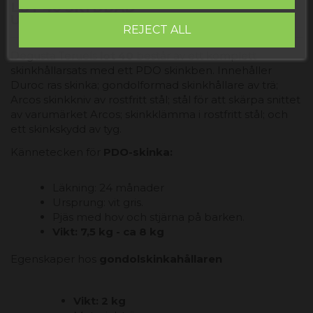
LOT 40 SKYDDAD
URSPRUNGSBETECKNING SKINKA
REJECT ALL
Degusta Teruels
lot 40
består av ett komplett
skinkhållarsats med ett PDO skinkben. Innehåller
Duroc ras skinka; gondolformad skinkhållare av trä;
Arcos skinkkniv av rostfritt stål; stål för att skärpa snittet
av varumärket Arcos; skinkklämma i rostfritt stål; och
ett skinkskydd av tyg.
Kännetecken för
PDO-skinka
:
Läkning: 24 månader
Ursprung: vit gris.
Pjäs med hov och stjärna på barken.
Vikt: 7,5 kg - ca 8 kg
Egenskaper hos
gondolskinkahållaren
Vikt: 2 kg