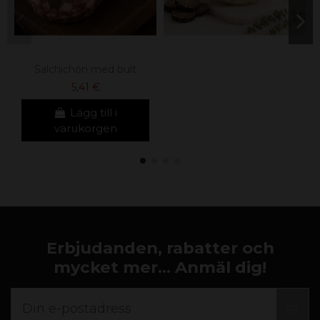
Salchichón med bult
5,41 €
Lägg till i
varukorgen
Erbjudanden, rabatter och
mycket mer... Anmäl dig!