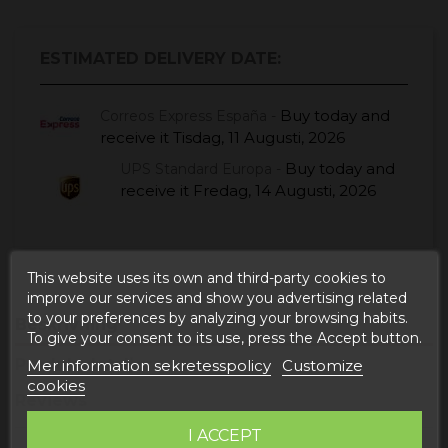
ESTIMATED DELIVERY DATE:
Buy today
and
Correos Express España -
receive it
Tisdag, 11 Augusti, 2026
Buy today
and
UPS Standard Europa -
receive it
Fredag, 14 Augusti, 2026
This website uses its own and third-party cookies to
improve our services and show you advertising related
to your preferences by analyzing your browsing habits.
Beskrivning
To give your consent to its use, press the Accept button.
Produktdetaljer
Mer information sekretesspolicy
Customize
cookies
Reviews
I ACCEPT