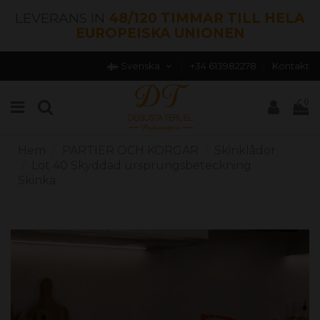
LEVERANS IN
48/120 TIMMAR TILL HELA
EUROPEISKA UNIONEN
Svenska
+34 613982278
Kontakt
0
Hem
PARTIER OCH KORGAR
Skinklådor
Lot 40 Skyddad ursprungsbeteckning
Skinka