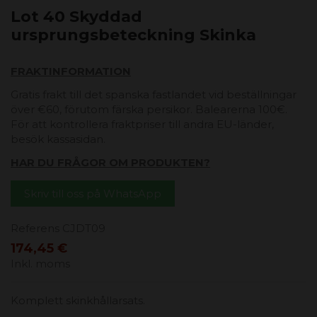
Lot 40 Skyddad
ursprungsbeteckning Skinka
FRAKTINFORMATION
Gratis frakt till det spanska fastlandet vid beställningar
över €60, förutom färska persikor. Balearerna 100€.
För att kontrollera fraktpriser till andra EU-länder,
besök kassasidan.
HAR DU FRÅGOR OM PRODUKTEN?
Skriv till oss på WhatsApp
Referens
CJDT09
174,45 €
Inkl. moms
Komplett skinkhållarsats.