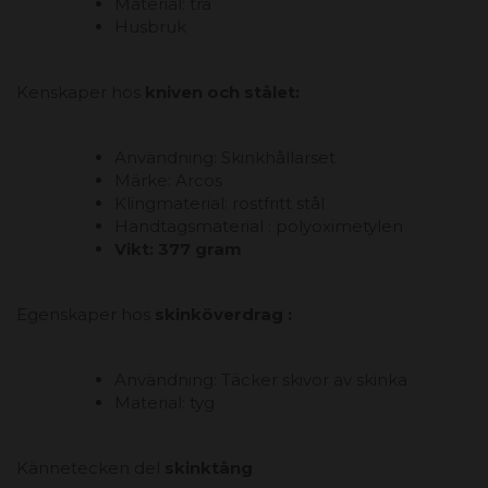
Material: trä
Husbruk
Kenskaper hos
kniven och stålet:
Användning: Skinkhållarset
Märke: Arcos
Klingmaterial: rostfritt stål
Handtagsmaterial : polyoximetylen
Vikt: 377 gram
Egenskaper hos
skinköverdrag :
Användning: Täcker skivor av skinka
Material: tyg
Kännetecken del
skinktång