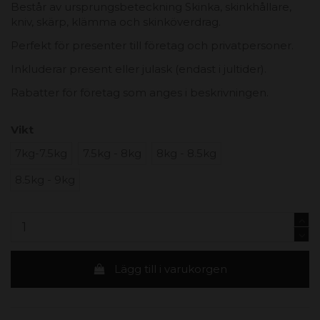
Består av ursprungsbeteckning Skinka, skinkhållare,
kniv, skärp, klämma och skinköverdrag.
Perfekt för presenter till företag och privatpersoner.
Inkluderar present eller julask (endast i jultider).
Rabatter för företag som anges i beskrivningen.
Vikt
7kg-7.5kg
7.5kg - 8kg
8kg - 8.5kg
8.5kg - 9kg
Lägg till i varukorgen