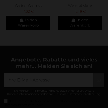
Weißer Wermut
Wermut Gaire
7,02 €
12,19 €
In den
In den
Warenkorb
Warenkorb
Angebote, Rabatte und vieles
mehr... Melden Sie sich an!
Sie können Ihr Einverständnis jederzeit widerrufen. Unsere
Kontaktinformationen finden Sie u. a. in der Datenschutzerklärung.
Ich akzeptiere die
Allgemeine Geschäftsbedingungen und
Datenschutzbestimmungen