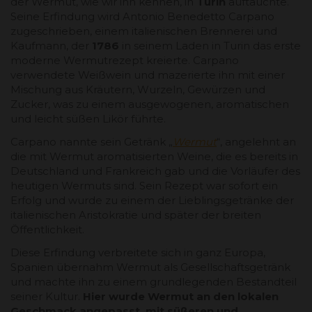
der Wermut, wie wir ihn kennen, in
Turin
auftauchte.
Seine Erfindung wird Antonio Benedetto Carpano
zugeschrieben, einem italienischen Brennerei und
Kaufmann, der
1786
in seinem Laden in Turin das erste
moderne Wermutrezept kreierte. Carpano
verwendete Weißwein und mazerierte ihn mit einer
Mischung aus Kräutern, Wurzeln, Gewürzen und
Zucker, was zu einem ausgewogenen, aromatischen
und leicht süßen Likör führte.
Carpano nannte sein Getränk „
Wermut
“, angelehnt an
die mit Wermut aromatisierten Weine, die es bereits in
Deutschland und Frankreich gab und die Vorläufer des
heutigen Wermuts sind. Sein Rezept war sofort ein
Erfolg und wurde zu einem der Lieblingsgetränke der
italienischen Aristokratie und später der breiten
Öffentlichkeit.
Diese Erfindung verbreitete sich in ganz Europa,
Spanien übernahm Wermut als Gesellschaftsgetränk
und machte ihn zu einem grundlegenden Bestandteil
seiner Kultur.
Hier wurde Wermut an den lokalen
Geschmack angepasst, mit süßeren und