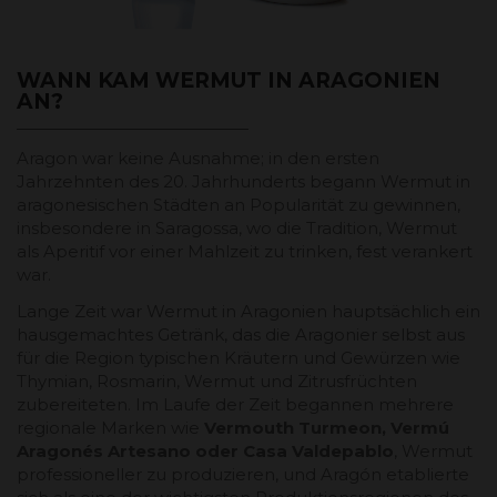
WANN KAM WERMUT IN ARAGONIEN
AN?
Aragon war keine Ausnahme; in den ersten
Jahrzehnten des 20. Jahrhunderts begann Wermut in
aragonesischen Städten an Popularität zu gewinnen,
insbesondere in Saragossa, wo die Tradition, Wermut
als Aperitif vor einer Mahlzeit zu trinken, fest verankert
war.
Lange Zeit war Wermut in Aragonien hauptsächlich ein
hausgemachtes Getränk, das die Aragonier selbst aus
für die Region typischen Kräutern und Gewürzen wie
Thymian, Rosmarin, Wermut und Zitrusfrüchten
zubereiteten. Im Laufe der Zeit begannen mehrere
regionale Marken wie
Vermouth Turmeon, Vermú
Aragonés Artesano oder Casa Valdepablo
, Wermut
professioneller zu produzieren, und Aragón etablierte