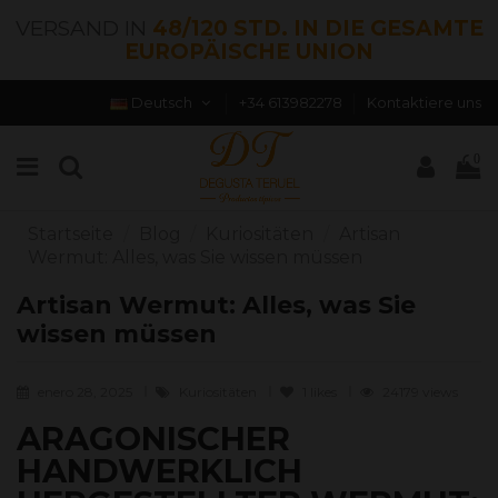
VERSAND IN
48/120 STD. IN DIE GESAMTE
EUROPÄISCHE UNION
Deutsch
+34 613982278
Kontaktiere uns
0
Startseite
Blog
Kuriositäten
Artisan
Wermut: Alles, was Sie wissen müssen
Artisan Wermut: Alles, was Sie
wissen müssen
enero 28, 2025
Kuriositäten
1
likes
24179 views
ARAGONISCHER
HANDWERKLICH