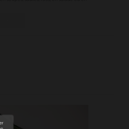
au panier
er
en