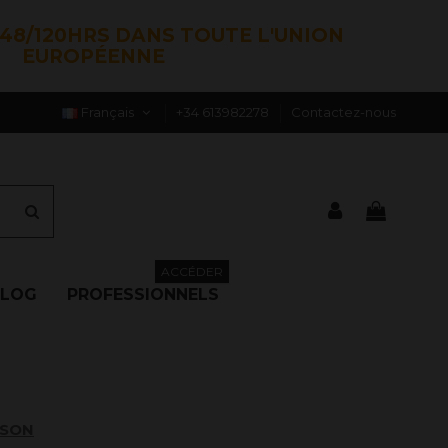
48/120HRS DANS TOUTE L'UNION
EUROPÉENNE
Français
+34 613982278
Contactez-nous
ACCÉDER
BLOG
PROFESSIONNELS
ISON