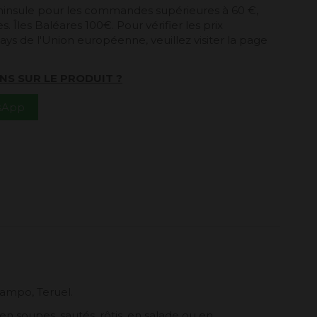
péninsule pour les commandes supérieures à 60 €,
. Îles Baléares 100€. Pour vérifier les prix
ays de l'Union européenne, veuillez visiter la page
NS SUR LE PRODUIT ?
tsApp
Campo, Teruel.
en soupes, sautés, rôtis, en salade ou en