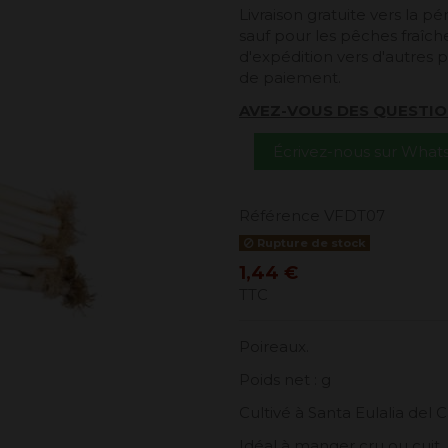
Livraison gratuite vers la 
sauf pour les pêches fraîches
d'expédition vers d'autres p
de paiement.
AVEZ-VOUS DES QUESTIO
Écrivez-nous sur Wha
Référence
VFDT07
Rupture de stock
1,44 €
TTC
Poireaux.
Poids net : g
Cultivé à Santa Eulalia del 
Idéal à manger cru ou cuit, 