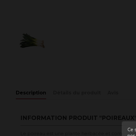
Description
Détails du produit
Avis
INFORMATION PRODUIT "POIREAUX
Ce s
Le poireau est une plante herbacée et comestible 
nos 