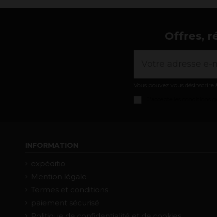
Offres, r
Vous pouvez vous désinscrire à
J'accepte les
conditions gé
INFORMATION
expéditio
Mention légale
Termes et conditions
paiement sécurisé
Politique de confidentialité et de cookies