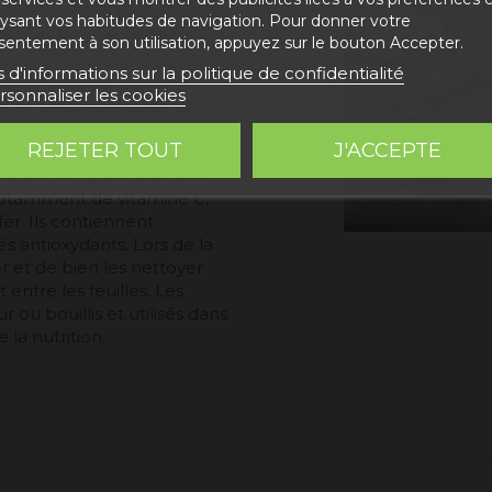
aux ont une tige longue et
lysant vos habitudes de navigation. Pour donner votre
les longues et plates.
sentement à son utilisation, appuyez sur le bouton Accepter.
tit et allongé, situé à la
s d'informations sur la politique de confidentialité
ope, mais sont cultivés
rsonnaliser les cookies
 et peut être utilisé dans
 ragoûts, les sautés, les
REJETER TOUT
J'ACCEPTE
ouce et sucrée qui
élicate. Les poireaux sont
notamment de vitamine C,
fer. Ils contiennent
 antioxydants. Lors de la
r et de bien les nettoyer
 entre les feuilles. Les
r ou bouillis et utilisés dans
 la nutrition.