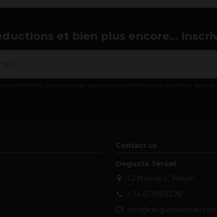
éductions et bien plus encore... Inscri
 tout moment. Vous trouverez pour cela nos informations de contact dans les co
nérales et politique de confidentialité
Contact us
Degusta Teruel
C/ Nueva 5, Teruel
+34 613982278
info@degustateruel.co