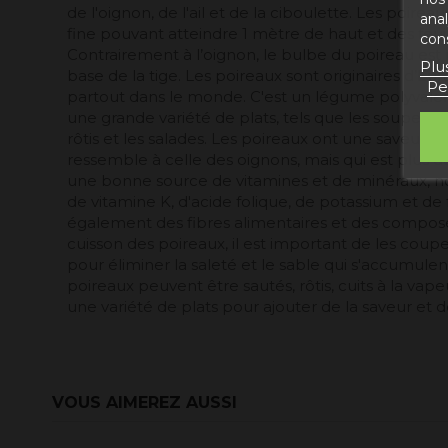
de l'oignon, de l'ail et de la ciboulette. Les poire
ana
fine pouvant atteindre 1 mètre de haut et des feuil
con
Contrairement à l’oignon, le bulbe du poireau est pe
Plu
base de la tige. Les poireaux sont originaires d’Eur
Pe
partout dans le monde. C'est un légume polyvalent
une grande variété de plats, tels que les soupes, les
rôtis et les salades. Les poireaux ont une saveur d
ressemble à celle des oignons, mais qui est plus d
une bonne source de vitamines et de minéraux, 
de vitamine K, d'acide folique, de potassium et de 
également des fibres alimentaires et des composés
cuisson des poireaux, il est important de les coupe
pour éliminer la saleté et le sable qui s'accumulent
poireaux peuvent être sautés, rôtis, cuits à la vapeu
une variété de plats pour ajouter de la saveur et de
VOUS AIMEREZ AUSSI