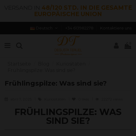
VERSAND IN
48/120 STD. IN DIE GESAMTE
EUROPÄISCHE UNION
Deutsch
+34 613982278
Kontaktiere uns
0
Startseite
Blog
Kuriositäten
Frühlingspilze: Was sind sie?
Frühlingspilze: Was sind sie?
abril 7, 2025
Kuriositäten
0
likes
22272 views
FRÜHLINGSPILZE: WAS
SIND SIE?