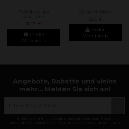
Trüffelkäse und
Wurst mit Pilzen
Schafspilze
5,00 €
17,79 €
In den
In den
Warenkorb
Warenkorb
Angebote, Rabatte und vieles
mehr... Melden Sie sich an!
Sie können Ihr Einverständnis jederzeit widerrufen. Unsere
Kontaktinformationen finden Sie u. a. in der Datenschutzerklärung.