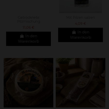
Getrocknete
Mit Pilzen salzen
Pilzmischung
4,09 €
11,06 €
In den
In den
Warenkorb
Warenkorb