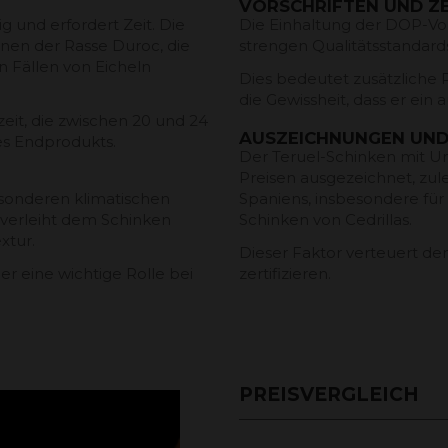
VORSCHRIFTEN UND ZE
ig und erfordert Zeit. Die
Die Einhaltung der DOP-Vors
nen der Rasse Duroc, die
strengen Qualitätsstandards
n Fällen von Eicheln
Dies bedeutet zusätzliche 
die Gewissheit, dass er ein 
zeit, die zwischen 20 und 24
AUSZEICHNUNGEN UN
s Endprodukts.
Der Teruel-Schinken mit U
Preisen ausgezeichnet, zul
esonderen klimatischen
Spaniens, insbesondere für
verleiht dem Schinken
Schinken von Cedrillas.
xtur.
Dieser Faktor verteuert den
 er eine wichtige Rolle bei
zertifizieren.
PREISVERGLEICH