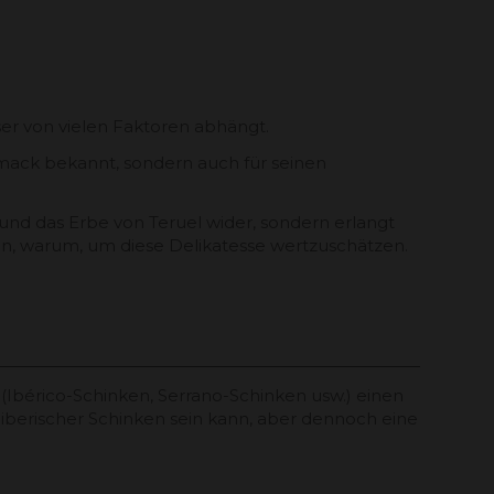
eser von vielen Faktoren abhängt.
hmack bekannt, sondern auch für seinen
und das Erbe von Teruel wider, sondern erlangt
en, warum, um diese Delikatesse wertzuschätzen.
(Ibérico-Schinken, Serrano-Schinken usw.) einen
ls iberischer Schinken sein kann, aber dennoch eine