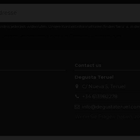
ändnis jederzeit widerrufen. Unsere Kontaktinformationen finden Sie u. a. in d
llgemeine Geschäftsbedingungen und Datenschutzbestimmungen
Contact us
Degusta Teruel
C/ Nueva 5, Teruel
+34 613982278
info@degustateruel.co
Wenn Sie Fragen haben, zög