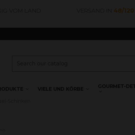
GIG VOM LAND
VERSAND IN
48/12
GOURMET-DET
RODUKTE
VIELE UND KÖRBE
ruel-Schinken
ews