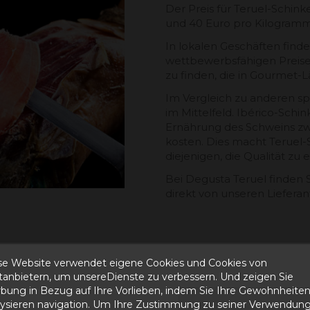
Der Preis für Teruel-Schink
und 40 Euro pro Kilogramm 
In lokalen Geschäften find
wettbewerbsfähigen Preisen
zu finden, die in Gourmet-L
Im Vergleich zu anderen sp
im Mittelfeld. Ibérico-Schi
Ernährung des Schweins zw
kosten. Dies macht Teruel-
diejenigen, die Qualität z
Bei Degusta Teruel finden S
direkt von unseren Liefera
se Website verwendet eigene Cookies und Cookies von
ttanbietern, um unsereDienste zu verbessern. Und zeigen Sie
bung in Bezug auf Ihre Vorlieben, indem Sie Ihre Gewohnheite
lysieren navigation. Um Ihre Zustimmung zu seiner Verwendung