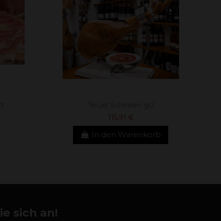
t
Teruel Schinken gU
115,91 €
In den Warenkorb
e sich an!