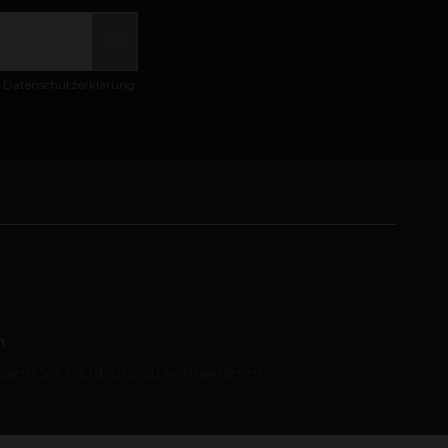
er Datenschutzerklärung.
m
ern Sie nicht, uns zu kontaktieren.