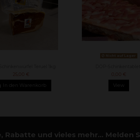
Nicht auf Lager
chinkenwürfel Teruel 1kg
DOP-Schinkentablet
25,00 €
0,00 €
In den Warenkorb
View
 Rabatte und vieles mehr... Melden Si