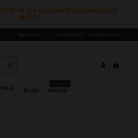
0 STD. IN DIE GESAMTE EUROPÄISCHE
UNION
Deutsch
+34 613982278
Kontaktiere uns
ZUGANG
AILS
BLOG
PROFIS