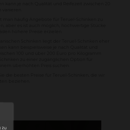
en kann je nach Qualität und Reifezeit zwischen 20
variieren.
et man häufig Angebote für Teruel-Schinken zu
, aber es ist auch möglich, hochwertige Stücke
äden höhere Preise erzielen.
anischen Schinken liegt der Teruel-Schinken eher
nken kann beispielsweise je nach Qualität und
ischen 100 und über 200 Euro pro Kilogramm
Schinken zu einer zugänglichen Option für
u einem überhöhten Preis suchen.
ie die besten Preise für Teruel-Schinken, die wir
nten beziehen.
n
 zu