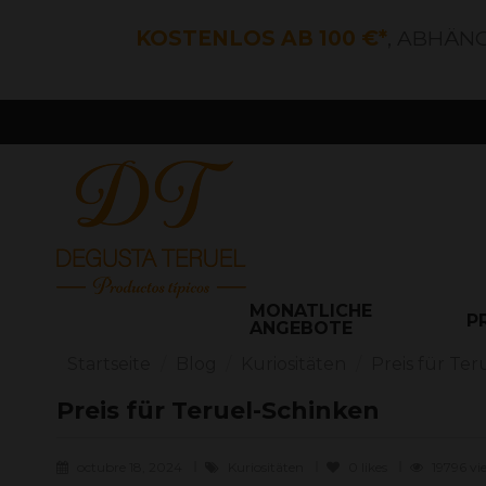
KOSTENLOS AB 100 €*
, ABHÄN
MONATLICHE
P
ANGEBOTE
Startseite
Blog
Kuriositäten
Preis für Te
Preis für Teruel-Schinken
octubre 18, 2024
Kuriositäten
0
likes
19796 vi