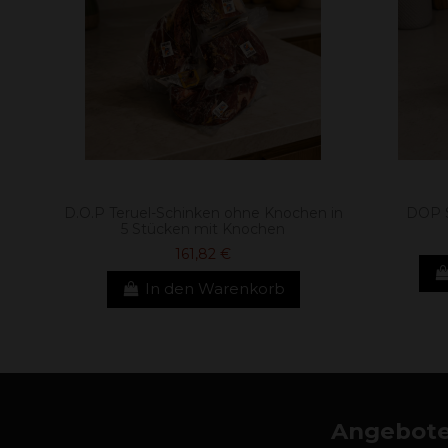
D.O.P Teruel-Schinken ohne Knochen in
DOP S
5 Stücken mit Knochen
161,82 €
In den Warenkorb
Angebote,