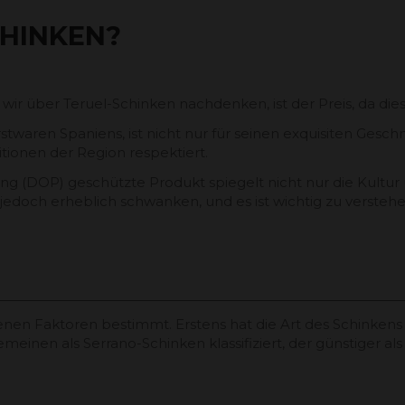
CHINKEN?
 wir über Teruel-Schinken nachdenken, ist der Preis, da di
stwaren Spaniens, ist nicht nur für seinen exquisiten Gesc
tionen der Region respektiert.
 (DOP) geschützte Produkt spiegelt nicht nur die Kultur 
jedoch erheblich schwanken, und es ist wichtig zu versteh
enen Faktoren bestimmt. Erstens hat die Art des Schinkens 
emeinen als Serrano-Schinken klassifiziert, der günstiger a