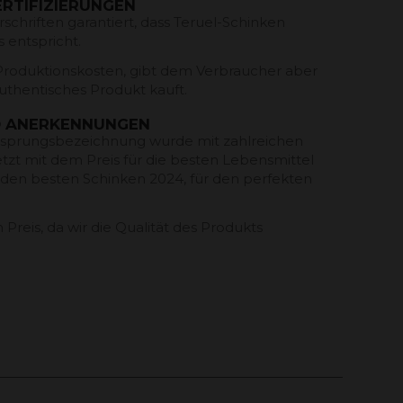
RTIFIZIERUNGEN
chriften garantiert, dass Teruel-Schinken
 entspricht.
Produktionskosten, gibt dem Verbraucher aber
authentisches Produkt kauft.
D ANERKENNUNGEN
rsprungsbezeichnung wurde mit zahlreichen
etzt mit dem Preis für die besten Lebensmittel
 den besten Schinken 2024, für den perfekten
 Preis, da wir die Qualität des Produkts