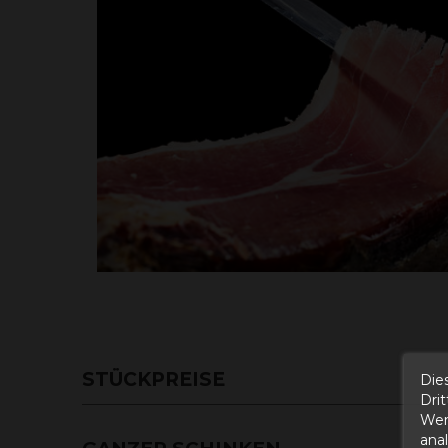
STÜCKPREISE
Die
Dri
Wer
ana