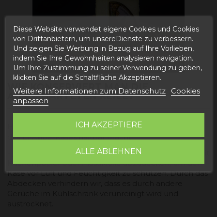
Diese Website verwendet eigene Cookies und Cookies
von Drittanbietern, um unsereDienste zu verbessern.
Und zeigen Sie Werbung in Bezug auf Ihre Vorlieben,
indem Sie Ihre Gewohnheiten analysieren navigation.
Um Ihre Zustimmung zu seiner Verwendung zu geben,
klicken Sie auf die Schaltfläche Akzeptieren.
WIE KONSERVIERT MAN DIE
Weitere Informationen zum Datenschutz
Cookies
AUSGEHÄRTETEN KEILE?
anpassen
ICH AKZEPTIERE
Hier sind einige Tipps, wie man die gepökelten Keile
des El-Aljibe-Käses haltbar macht:
ALLE ABLEHNEN
-
Einpacken
: Es ist wichtig, die gereifte Käsescheibe mit
Küchenpapier oder Plastikfolie abzudecken, um den
Käse vor Luft und Feuchtigkeit zu schützen. Durch das
Abdecken verhindern wir, dass es durch andere
Gerüche im Kühlschrank verunreinigt wird und
austrocknet.