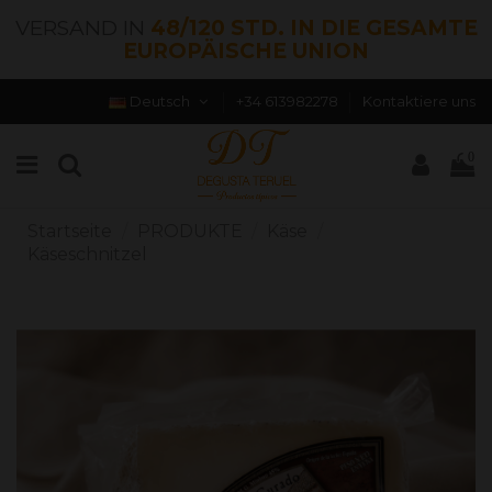
VERSAND IN
48/120 STD. IN DIE GESAMTE
EUROPÄISCHE UNION
Deutsch
+34 613982278
Kontaktiere uns
0
Startseite
PRODUKTE
Käse
Käseschnitzel