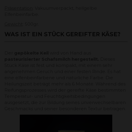
Präsentation
: Vakuumverpackt, hellgelbe
Elfenbeinfarbe.
Gewicht
: 500gr.
WAS IST EIN STÜCK GEREIFTER KÄSE?
Der
gepökelte Keil
wird von Hand aus
pasteurisierter Schafsmilch hergestellt.
Dieses
Stück Käse ist fest und kompakt, mit einem sehr
angenehmen Geruch und einer festen Rinde. Es hat
eine elfenbeinfarbene und natürliche Farbe. Die
Heilungszeit beträgt mehr als 6 Monate. Während des
Reifungsprozesses wird der gereifte Käse bestimmten
Temperatur- und Feuchtigkeitsbedingungen
ausgesetzt, die zur Bildung seines unverwechselbaren
Geschmacks und seiner besonderen Textur beitragen.