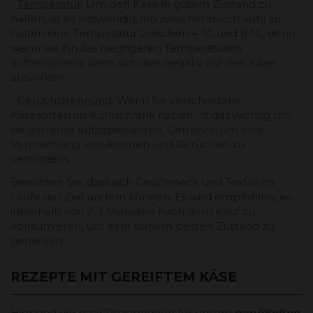
-
Temperatur
: Um den Käse in gutem Zustand zu
halten, ist es notwendig, ihn zwischendurch kühl zu
halten eine Temperatur zwischen 4 °C und 8 °C, denn
wenn wir ihn bei niedrigeren Temperaturen
aufbewahren, kann sich dies negativ auf den Käse
auswirken.
-
Geruchstrennung
: Wenn Sie verschiedene
Käsesorten im Kühlschrank haben, ist das wichtig um
sie getrennt aufzubewahren. Getrennt, um eine
Vermischung von Aromen und Gerüchen zu
verhindern.
Beachten Sie, dass sich Geschmack und Textur im
Laufe der Zeit ändern können. Es wird empfohlen, es
innerhalb von 2-3 Monaten nach dem Kauf zu
konsumieren, um es in seinem besten Zustand zu
genießen.
REZEPTE MIT GEREIFTEM KÄSE
Hier sind ein paar Rezeptideen für unsere
gepökelten