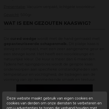
Presentatie
: Vacuüm verpakt, lichtgele ivoorkleur.
Gewicht
: 500gr.
WAT IS EEN GEZOUTEN KAASWIG?
De
cured wedge
wordt met de hand gemaakt met
gepasteuriseerde schapenmelk.
Dit plakje kaas is
stevig en compact, met een zeer aangename geur en
een stevige korst. Het heeft een ivoorkleurige en
natuurlijke kleur. De kuur is meer dan 6 maanden.
Tijdens het rijpingsproces wordt de gerijpte kaas
onderworpen aan specifieke omstandigheden van
temperatuur en vochtigheid, die bijdragen aan de
vorming van zijn kenmerkende smaak en textuur.
Deze website maakt gebruik van eigen cookies en
cookies van derden om onze diensten te verbeteren en
om u advertenties te tonen die verband houden met