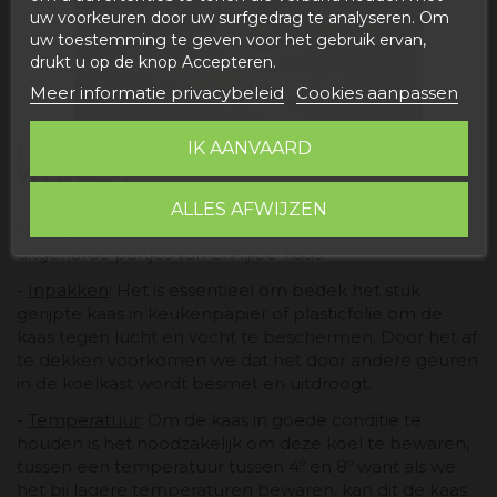
uw voorkeuren door uw surfgedrag te analyseren. Om
uw toestemming te geven voor het gebruik ervan,
drukt u op de knop Accepteren.
Meer informatie privacybeleid
Cookies aanpassen
IK AANVAARD
HOE BEWAAR JE DE UITGEHARDE
WEDGES?
ALLES AFWIJZEN
Hier zijn enkele tips voor het bewaren van de
uitgeharde partjes van El Aljibe-kaas:
-
Inpakken
: Het is essentieel om bedek het stuk
gerijpte kaas in keukenpapier of plasticfolie om de
kaas tegen lucht en vocht te beschermen. Door het af
te dekken voorkomen we dat het door andere geuren
in de koelkast wordt besmet en uitdroogt.
-
Temperatuur
: Om de kaas in goede conditie te
houden is het noodzakelijk om deze koel te bewaren,
tussen een temperatuur tussen 4º en 8º want als we
het bij lagere temperaturen bewaren, kan dit de kaas