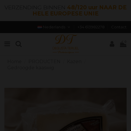
VERZENDING BINNEN
48/120 uur NAAR DE
HELE EUROPESE UNIE
Nederlands
+34 613982278
Contact
0
Home
PRODUCTEN
Kazen
Gedroogde kaaswig