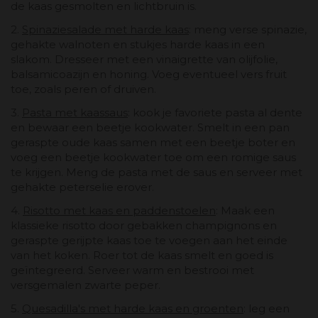
de kaas gesmolten en lichtbruin is.
2.
Spinaziesalade met harde kaas
: meng verse spinazie,
gehakte walnoten en stukjes harde kaas in een
slakom. Dresseer met een vinaigrette van olijfolie,
balsamicoazijn en honing. Voeg eventueel vers fruit
toe, zoals peren of druiven.
3.
Pasta met kaassaus
: kook je favoriete pasta al dente
en bewaar een beetje kookwater. Smelt in een pan
geraspte oude kaas samen met een beetje boter en
voeg een beetje kookwater toe om een ​​romige saus
te krijgen. Meng de pasta met de saus en serveer met
gehakte peterselie erover.
4.
Risotto met kaas en paddenstoelen
: Maak een
klassieke risotto door gebakken champignons en
geraspte gerijpte kaas toe te voegen aan het einde
van het koken. Roer tot de kaas smelt en goed is
geïntegreerd. Serveer warm en bestrooi met
versgemalen zwarte peper.
5.
Quesadilla's met harde kaas en groenten
: leg een