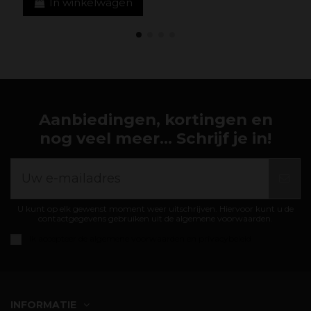
In winkelwagen
Aanbiedingen, kortingen en
nog veel meer... Schrijf je in!
U kunt op elk gewenst moment weer uitschrijven. Hiervoor kunt u de
contactgegevens gebruiken uit de algemene voorwaarden.
Ik accepteer de
algemene voorwaarden en privacybeleid
INFORMATIE