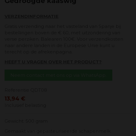
Gedroogde kaaswig
VERZENDINFORMATIE
Gratis verzending naar het vasteland van Spanje bij
bestellingen boven de € 60, met uitzondering van
verse perziken. Balearen 100€. Voor verzendkosten
naar andere landen in de Europese Unie kunt u
terecht op de afrekenpagina.
HEEFT U VRAGEN OVER HET PRODUCT?
Neem contact met ons op via WhatsApp.
Referentie
QDT08
13,94 €
Inclusief belasting
Gewicht: 500 gram
Gemaakt van gepasteuriseerde schapenmelk.