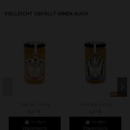
VIELLEICHT GEFÄLLT IHNEN AUCH
Artikel 
Thymian Honig
Rosmarin Honig
6,27 €
6,27 €
In den
In den
Warenkorb
Warenkorb