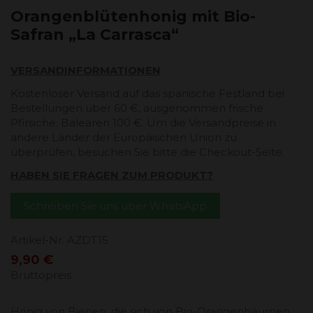
Orangenblütenhonig mit Bio-
Safran „La Carrasca“
VERSANDINFORMATIONEN
Kostenloser Versand auf das spanische Festland bei
Bestellungen über 60 €, ausgenommen frische
Pfirsiche. Balearen 100 €. Um die Versandpreise in
andere Länder der Europäischen Union zu
überprüfen, besuchen Sie bitte die Checkout-Seite.
HABEN SIE FRAGEN ZUM PRODUKT?
Schreiben Sie uns über WhatsApp
Artikel-Nr.
AZDT15
9,90 €
Bruttopreis
Honig von Bienen, die sich von Bio-Orangenbäumen