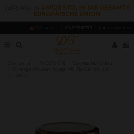
VERSAND IN
48/120 STD. IN DIE GESAMTE
EUROPÄISCHE UNION
Deutsch
+34 613982278
Kontaktiere uns
0
Startseite
PRODUKTE
Spanischer Safran
Orangenblütenhonig mit Bio-Safran „La
Carrasca“