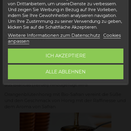
von Drittanbietern, um unsereDienste zu verbessern.
Konservierung:
An einem kühlen, trockenen Ort.
Und zeigen Sie Werbung in Bezug auf Ihre Vorlieben,
indem Sie Ihre Gewohnheiten analysieren navigation.
Haltbar bis zum Verzehr:
2 Jahre.
Um Ihre Zustimmung zu seiner Verwendung zu geben,
klicken Sie auf die Schaltfläche Akzeptieren.
WAS IST ORANGENBLÜTENHONIG MIT
Weitere Informationen zum Datenschutz
Cookies
BIO-SAFRAN?
anpassen
Orangenblütenhonig mit Bio-Safran ist ein natürliches
ICH AKZEPTIERE
Gourmetprodukt. Es handelt sich um einen Honig von
Bienen, die sich sowohl von Bio-
ALLE ABLEHNEN
Orangenbaumplantagen als auch von Bio-Blumen
ernähren, wobei der Bio-Safran-Produktionsprozess
aus Blancas (Teruel) hinzugefügt wird.
Orangenblütenhonig mit Bio-Safran vereint die Süße
und den Geschmack von Honig mit der Raffinesse und
dem Aroma von Safran.