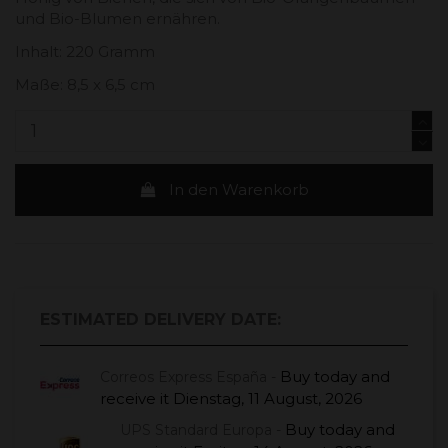
und Bio-Blumen ernähren.
Inhalt: 220 Gramm
Maße: 8,5 x 6,5 cm
In den Warenkorb
ESTIMATED DELIVERY DATE:
Buy today
and
Correos Express España -
receive it
Dienstag, 11 August, 2026
Buy today
and
UPS Standard Europa -