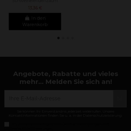
Schweinelendenzaum
13,36 €
In den
Warenkorb
Angebote, Rabatte und vieles
mehr... Melden Sie sich an!
Sie können Ihr Einverständnis jederzeit widerrufen. Unsere
Kontaktinformationen finden Sie u. a. in der Datenschutzerklärung.
Ich akzeptiere die
Allgemeine Geschäftsbedingungen und
Datenschutzbestimmungen