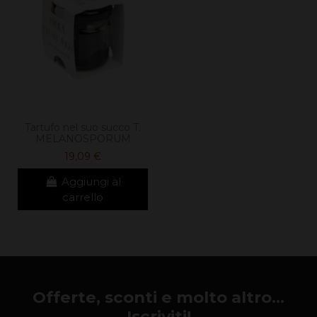
Tartufo nel suo succo T.
MELANOSPORUM
19,09 €
Aggiungi al
carrello
Offerte, sconti e molto altro...
Iscriviti!