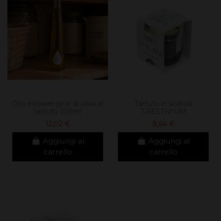
Olio extravergine di oliva al
Tartufo in scatola
tartufo 100ml
T.AESTIVIUM
12,02 €
8,64 €
Aggiungi al
Aggiungi al
carrello
carrello