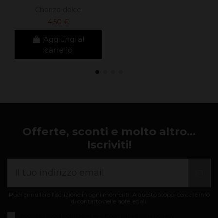
Chorizo ​​dolce
4,50 €
Aggiungi al
carrello
Offerte, sconti e molto altro...
Iscriviti!
Puoi annullare l'iscrizione in ogni momenti. A questo scopo, cerca le info
di contatto nelle note legali.
Accetto i
condizioni generali e informativa sulla privacy