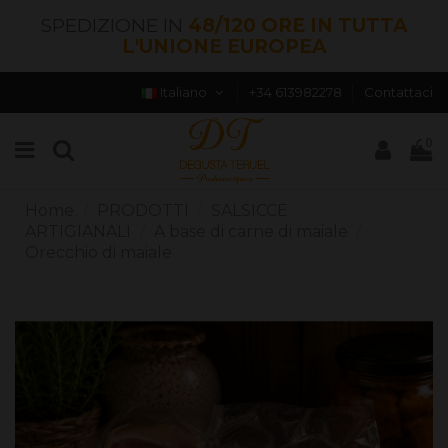
SPEDIZIONE IN
48/120 ORE IN TUTTA
L'UNIONE EUROPEA
Italiano
+34 613982278
Contattaci
0
Home
PRODOTTI
SALSICCE
ARTIGIANALI
A base di carne di maiale
Orecchio di maiale