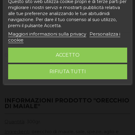
Questo sito web utilizza cookie propri e di terze parti per
migliorare i nostri servizi e mostrarti pubblicità relativa
Buy today
and
UPS Standard Europa -
alle tue preferenze analizzando le tue abitudinidi
receive it
Venerdì, 14 Agosto, 2026
navigazione. Per dare il tuo consenso al suo utilizzo,
premi il pulsante Accetta.
Maggiori informazioni sulla privacy
Personalizza i
cookie
ACCETTO
Descrizione
Dettagli del prodotto
RIFIUTA TUTTI
Recensioni
INFORMAZIONI PRODOTTO "ORECCHIO
DI MAIALE"
Quantità
: 300gr.
Ingredienti
: orecchio di maiale, sale, spezie, aglio e