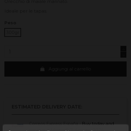
Orecchio di maiale marinato.
Ideale per le tapas.
Peso
300gr
Aggiungi al carrello
ESTIMATED DELIVERY DATE:
Buy today
and
Correos Express España -
receive it
Martedì, 11 Agosto, 2026