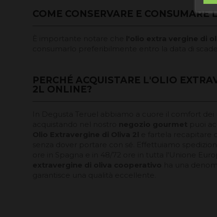
COME CONSERVARE E CONSUMARE LE 
È importante notare che
l'olio extra vergine di o
consumarlo preferibilmente entro la data di scaden
PERCHÉ ACQUISTARE L'OLIO EXTRAV
2L ONLINE?
In Degusta Teruel abbiamo a cuore il comfort dei n
acquistando nel nostro
negozio gourmet
puoi ac
Olio Extravergine di Oliva 2l
e fartela recapitare 
senza dover portare con sé. Effettuiamo spedizioni 
ore in Spagna e in 48/72 ore in tutta l'Unione Europ
extravergine di oliva cooperativo
ha una denomin
garantisce una qualità eccellente.