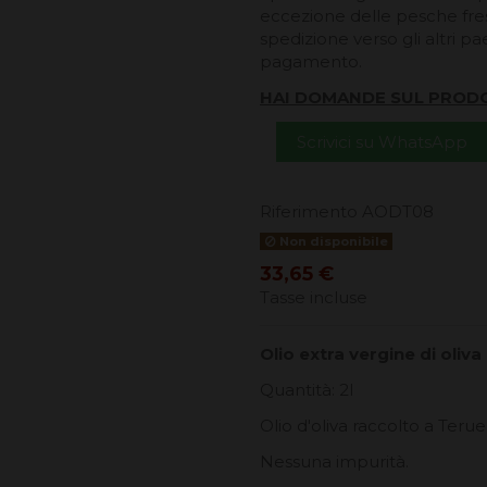
eccezione delle pesche fresc
spedizione verso gli altri pa
pagamento.
HAI DOMANDE SUL PROD
Scrivici su WhatsApp
Riferimento
AODT08
Non disponibile
33,65 €
Tasse incluse
Olio extra vergine di oli
Quantità: 2l
Olio d'oliva raccolto a Teruel
Nessuna impurità.