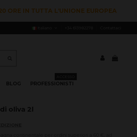
20 ORE IN TUTTA L'UNIONE EUROPEA
Italiano
+34 613982278
Contattaci
ACCESSO
BLOG
PROFESSIONISTI
i oliva 2l
EDIZIONE
pagna continentale per ordini superiori a 60 €, ad