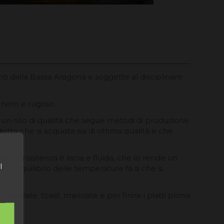
ti dalla Bassa Aragona e soggette al disciplinare
, nero e rugoso.
a un olio di qualità che segue metodi di produzione
tto che si acquista sia di ottima qualità e che
 sua consistenza è liscia e fluida, che lo rende un
l
tte, lo squilibrio delle temperature fa si che si
n insalate, toast, marinate e per finire i piatti prima