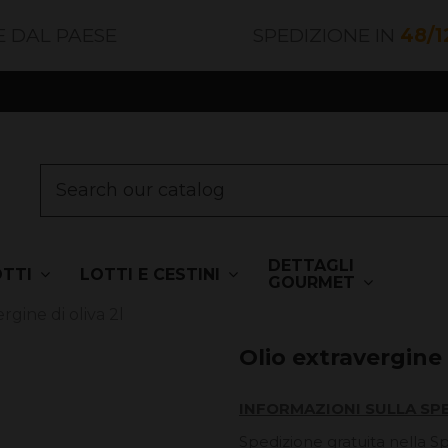
E DAL PAESE
SPEDIZIONE IN
48/1
DETTAGLI
OTTI
LOTTI E CESTINI
GOURMET
rgine di oliva 2l
Olio extravergine d
INFORMAZIONI SULLA SP
Spedizione gratuita nella S