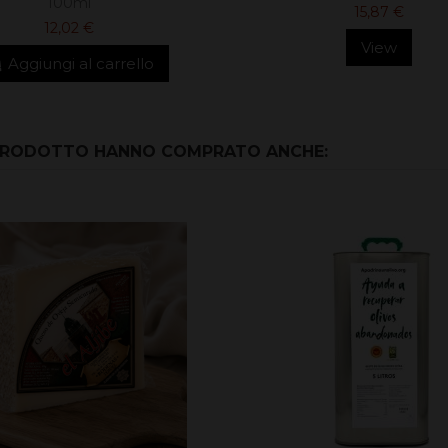
100ml
15,87 €
12,02 €
View
Aggiungi al carrello
 PRODOTTO HANNO COMPRATO ANCHE: