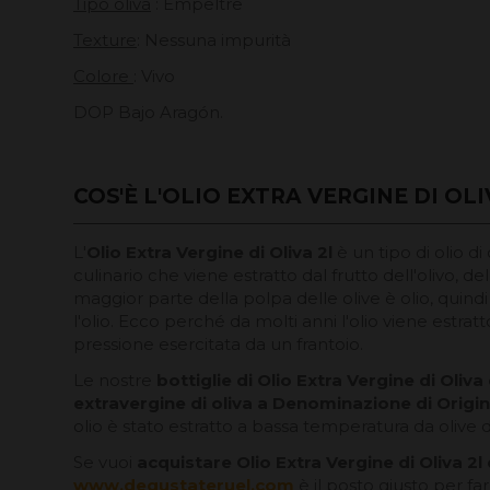
Tipo oliva
: Empeltre
Texture
: Nessuna impurità
Colore
: Vivo
DOP Bajo Aragón.
COS'È L'OLIO EXTRA VERGINE DI OLI
L'
Olio Extra Vergine di Oliva 2l
è un tipo di olio d
culinario che viene estratto dal frutto dell'olivo, del
maggior parte della polpa delle olive è olio, quindi
l'olio. Ecco perché da molti anni l'olio viene estra
pressione esercitata da un frantoio.
Le nostre
bottiglie di Olio Extra Vergine di Oliva
extravergine di oliva a Denominazione di Origi
olio è stato estratto a bassa temperatura da olive 
Se vuoi
acquistare Olio Extra Vergine di Oliva 2l
www.degustateruel.com
è il posto giusto per fa