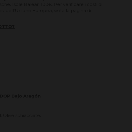
he. Isole Baleari 100€. Per verificare i costi di
esi dell'Unione Europea, visita la pagina di
OTTO?
va DOP Bajo Aragón
. Olive schiacciate.