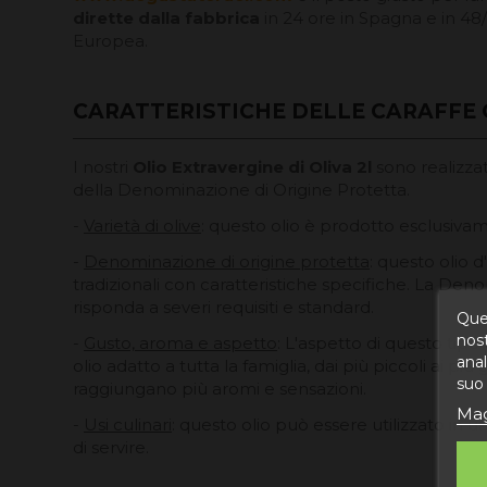
dirette dalla fabbrica
in 24 ore in Spagna e in 48/
Europea.
CARATTERISTICHE DELLE CARAFFE O
I nostri
Olio Extravergine di Oliva 2l
sono realizzat
della Denominazione di Origine Protetta.
-
Varietà di olive
: questo olio è prodotto esclusivam
-
Denominazione di origine protetta
: questo olio d
tradizionali con caratteristiche specifiche. La Den
risponda a severi requisiti e standard.
Ques
nost
-
Gusto, aroma e aspetto
: L'aspetto di questo tipo 
anal
olio adatto a tutta la famiglia, dai più piccoli ai più 
suo 
raggiungano più aromi e sensazioni.
Mag
-
Usi culinari
: questo olio può essere utilizzato in un
di servire.