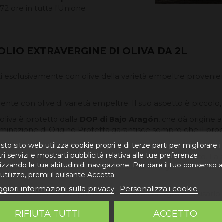
72 ore in tutta l'Unione
LIO EXTRAVERGINE DI OLIVA DA 2L
i esclusivamente con olive della varietà empeltre provenien
ente con olive di varietà empeltre. Il suo aspetto è piccolo
'oliva è protetto dalla
DOP di Bajo Aragón
, che dà origine 
ominazione di Origine Protetta garantisce sempre che il prodo
to sito web utilizza cookie propri e di terze parti per migliorare i
ri servizi e mostrarti pubblicità relativa alle tue preferenze
di olio è caratterizzato dall'avere un colore giallo dorato. La
izzando le tue abitudinidi navigazione. Per dare il tuo consenso a
grandi. Grazie agli sbalzi che si verificano tra il giorno e la no
utilizzo, premi il pulsante Accetta.
giori informazioni sulla privacy
Personalizza i cookie
'ampia varietà di preparazioni. Il nostro consiglio è di usarlo i
RIFIUTA TUTTI
ACCETTO