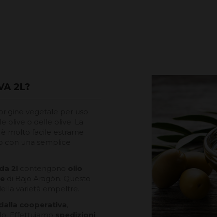
VA 2L?
i origine vegetale per uso
le olive o delle olive. La
 è molto facile estrarne
tto con una semplice
 da 2l
contengono
olio
ne
di Bajo Aragón. Questo
della varietà empeltre.
 dalla cooperativa
,
rlo. Effettuiamo
spedizioni