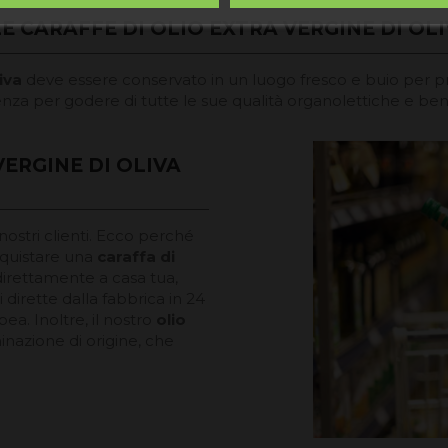
CARAFFE DI OLIO EXTRA VERGINE DI OLI
liva
deve essere conservato in un luogo fresco e buio per pres
za per godere di tutte le sue qualità organolettiche e benef
ERGINE DI OLIVA
ostri clienti. Ecco perché
quistare una
caraffa di
direttamente a casa tua,
dirette dalla fabbrica in 24
ea. Inoltre, il nostro
olio
azione di origine, che