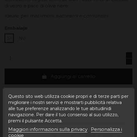
di vetro e paté di olive nere.
Ideale per matrimoni, battesimi e comunioni.
Embalaje
Sí
No
Aggiungi al carrello
Questo sito web utilizza cookie propri e di terze parti per
migliorare i nostri servizi e mostrarti pubblicità relativa
alle tue preferenze analizzando le tue abitudinidi
navigazione. Per dare il tuo consenso al suo utilizzo,
ESTIMATED DELIVERY DATE:
premi il pulsante Accetta.
Maggiori informazioni sulla privacy
Personalizza i
Buy today
and
Correos Express España -
cookie