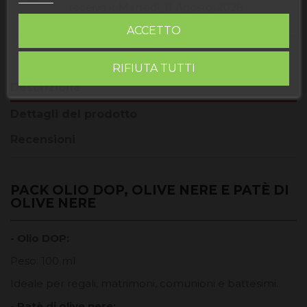
receive it
Martedì, 11 Agosto, 2026
ACCETTO
RIFIUTA TUTTI
Descrizione
Dettagli del prodotto
Recensioni
PACK OLIO DOP, OLIVE NERE E PATÈ DI
OLIVE NERE
- Olio DOP:
Peso: 100 ml
Ideale per regali, matrimoni, comunioni e battesimi.
- Patè di olive nere: