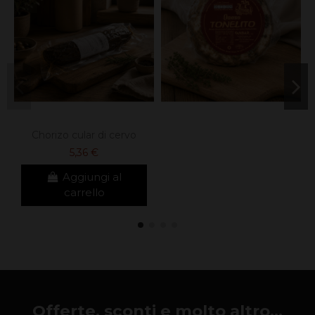
Chorizo ​​cular di cervo
5,36 €
Aggiungi al
carrello
Offerte, sconti e molto altro...