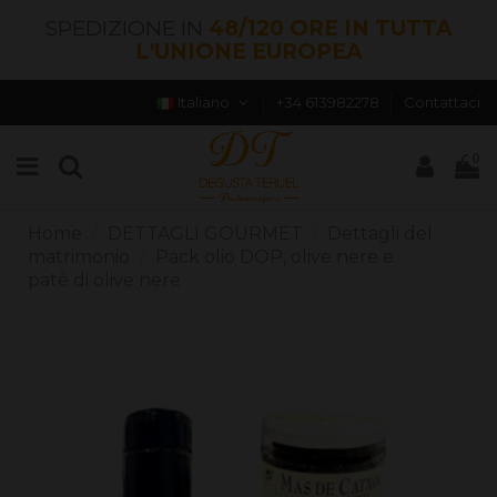
SPEDIZIONE IN
48/120 ORE IN TUTTA
L'UNIONE EUROPEA
Italiano
+34 613982278
Contattaci
0
Home
DETTAGLI GOURMET
Dettagli del
matrimonio
Pack olio DOP, olive nere e
patè di olive nere