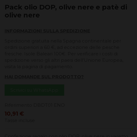
Pack olio DOP, olive nere e patè di
olive nere
INFORMAZIONI SULLA SPEDIZIONE
Spedizione gratuita nella Spagna continentale per
ordini superiori a 60 €, ad eccezione delle pesche
fresche. Isole Baleari 100€. Per verificare i costi di
spedizione verso gli altri paesi dell'Unione Europea,
visita la pagina di pagamento.
HAI DOMANDE SUL PRODOTTO?
Scrivici su WhatsApp
Riferimento
DBDT01 ENO
10,91 €
Tasse incluse
Confezione regalo con olio DOP, olive nere in vasetto