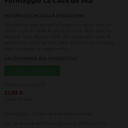
Formaggio La Cava de Mia
INFORMAZIONI SULLA SPEDIZIONE
Spedizione gratuita nella Spagna continentale per
ordini superiori a 60 €, ad eccezione delle pesche
fresche. Isole Baleari 100€. Per verificare i costi di
spedizione verso gli altri paesi dell'Unione Europea,
visita la pagina di pagamento.
HAI DOMANDE SUL PRODOTTO?
Scrivici su WhatsApp
Riferimento
QDT17
21,83 €
Tasse incluse
Formaggio La Cava de Mía fatto a mano.
Per gli amanti dei formaggi che preferiscono le