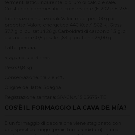
fermenti lattici, indurente: cloruro di calcio e sale.
Crosta non commestibile, conservante (E-202 e E-235)
Informazioni nutrizionali: Valori medi per 100 g di
prodotto: Valore energetico 446 Kcal/1.862 Kj, Grassi
37,7 g, di cui saturi 26 g, Carboidrati di carbonio 1,5 g, di
cui zuccheri <0,5 g, sale 1,63 g, proteine ​​26,00 g
Latte: pecora.
Stagionatura: 3 mesi.
Peso: 0,8 kg
Conservazione: tra 2 e 8°C
Origine del latte: Spagna
Registrazione sanitaria: SPAGNA 15.05675- TE
COS'È IL FORMAGGIO LA CAVA DE MÍA?
È un formaggio di pecora che viene stagionato con
uno specifico fungo (penicilium candidum), in una