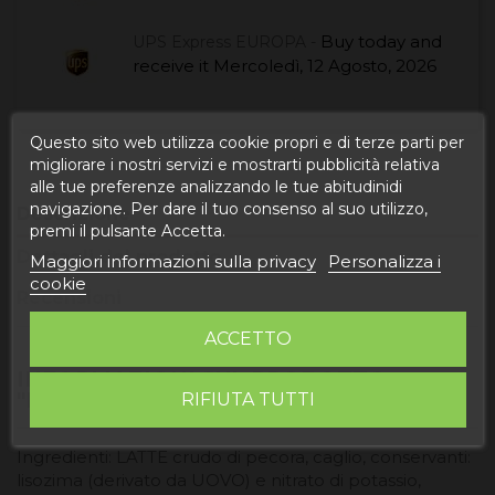
Buy today
and
UPS Express EUROPA -
receive it
Mercoledì, 12 Agosto, 2026
Questo sito web utilizza cookie propri e di terze parti per
migliorare i nostri servizi e mostrarti pubblicità relativa
alle tue preferenze analizzando le tue abitudinidi
navigazione. Per dare il tuo consenso al suo utilizzo,
Descrizione
premi il pulsante Accetta.
Dettagli del prodotto
Maggiori informazioni sulla privacy
Personalizza i
cookie
Recensioni
ACCETTO
INFORMAZIONI SUL PRODOTTO
"FORMAGGIO LA CAVA DE MÍA"
RIFIUTA TUTTI
Ingredienti: LATTE crudo di pecora, caglio, conservanti:
lisozima (derivato da UOVO) e nitrato di potassio,