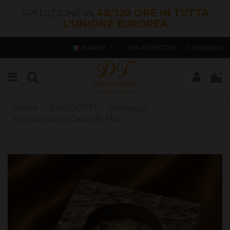
SPEDIZIONE IN
48/120 ORE IN TUTTA
L'UNIONE EUROPEA
Italiano
+34 613982278
Contattaci
0
Home
PRODOTTI
Formaggi
Formaggio La Cava de Mia