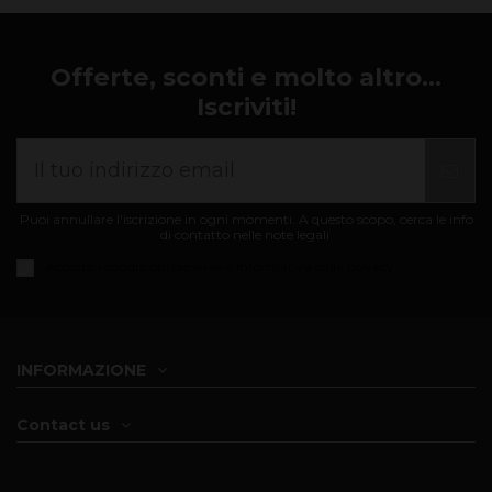
Offerte, sconti e molto altro...
Iscriviti!
Puoi annullare l'iscrizione in ogni momenti. A questo scopo, cerca le info
di contatto nelle note legali.
Accetto i
condizioni generali e informativa sulla privacy
INFORMAZIONE
Contact us