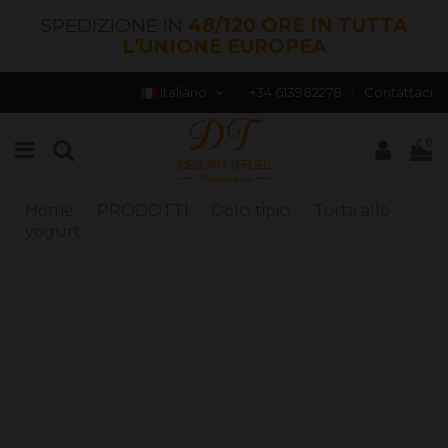
SPEDIZIONE IN
48/120 ORE IN TUTTA
L'UNIONE EUROPEA
Italiano
+34 613982278
Contattaci
0
Home
PRODOTTI
Dolci tipici
Torta allo
yogurt