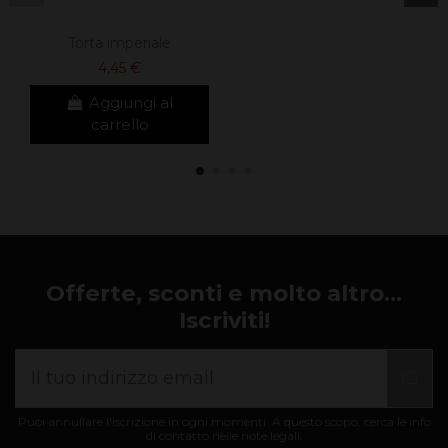
Torta imperiale
4,45 €
Aggiungi al
carrello
Offerte, sconti e molto altro...
Iscriviti!
Puoi annullare l'iscrizione in ogni momenti. A questo scopo, cerca le info
di contatto nelle note legali.