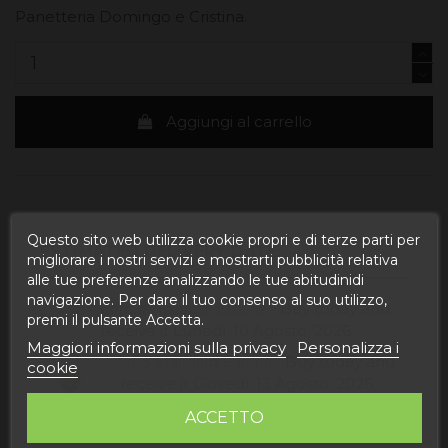
Panetteria Domingo e Cristina.
Aggiungi al carrello
Questo sito web utilizza cookie propri e di terze parti per
ESTIMATED DELIVERY DATE:
migliorare i nostri servizi e mostrarti pubblicità relativa
alle tue preferenze analizzando le tue abitudinidi
navigazione. Per dare il tuo consenso al suo utilizzo,
Buy today
and
Correos Express España -
premi il pulsante Accetta.
receive it
Lunedì, 10 Agosto, 2026
Maggiori informazioni sulla privacy
Personalizza i
Buy today
and
UPS Standard Europa -
cookie
receive it
Giovedì, 13 Agosto, 2026
ACCETTO